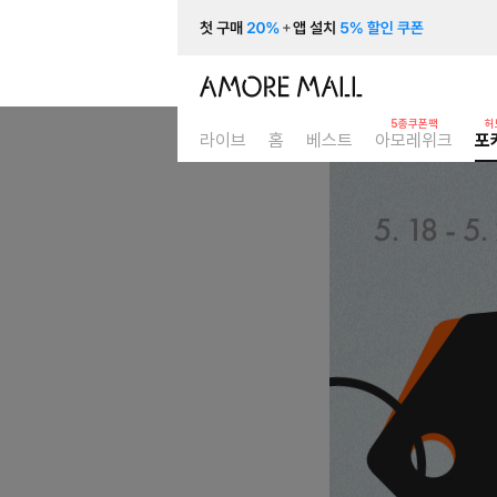
5종쿠폰팩
허
라이브
홈
베스트
아모레위크
포