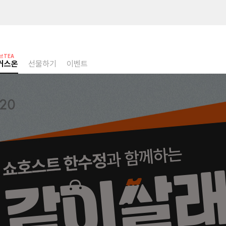
브TEA
커스온
선물하기
이벤트