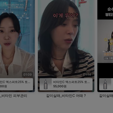
01:09
01:14
비타민C 엑스퍼트25% 토닝앰플
비타민C 엑스퍼트25% 토닝앰플
000원
55,000원
_비타민 피부관리
같이살래_비타민C 어때 ?
같이살래_비타