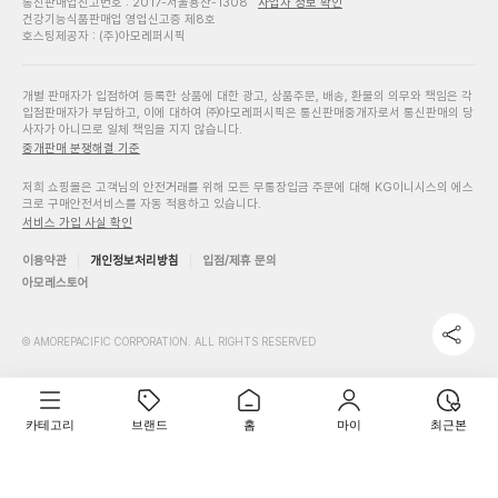
통신판매업신고번호 : 2017-서울용산-1308
사업자 정보 확인
건강기능식품판매업 영업신고증 제8호
호스팅제공자 : (주)아모레퍼시픽
개별 판매자가 입점하여 등록한 상품에 대한 광고, 상품주문, 배송, 환불의 의무와 책임은 각
입점판매자가 부담하고, 이에 대하여 ㈜아모레퍼시픽은 통신판매중개자로서 통신판매의 당
사자가 아니므로 일체 책임을 지지 않습니다.
중개판매 분쟁해결 기준
저희 쇼핑몰은 고객님의 안전거래를 위해 모든 무통장입금 주문에 대해 KG이니시스의 에스
크로 구매안전서비스를 자동 적용하고 있습니다.
서비스 가입 사실 확인
이용약관
개인정보처리방침
입점/제휴 문의
아모레스토어
© AMOREPACIFIC CORPORATION. ALL RIGHTS RESERVED
카테고리
브랜드
홈
마이
최근본