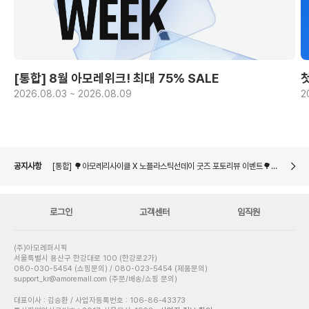
[통합] 8월 아모레위크! 최대 75% SALE
2026.08.03 ~ 2026.08.09
2
[통합] 🌳아모레리사이클 X 노플라스틱선데이 굿즈 포토리뷰 이벤트🌳 당첨자 발표
네이버페이 8월 은행/증권사 시스템 점검 일정 안내
[통합] 🌳아모레리사이클 용기수거 참여 이벤트🌳 당첨자 발표
공지사항
[통합] 🌳아모레리사이클 X 노플라스틱선데이 굿즈 포토리뷰 이벤트🌳 당첨자 발표
네이버페이 8월 은행/증권사 시스템 점검 일정 안내
로그인
고객센터
임직원
(주)아모레퍼시픽
서울특별시 용산구 한강대로 100 (한강로2가)
080-030-5454 (쇼핑문의) / 080-023-5454 (제품문의)
support_kr@amoremall.com (주문/배송/쇼핑 문의)
대표이사 : 김승환 / 사업자등록번호 : 106-86-43373