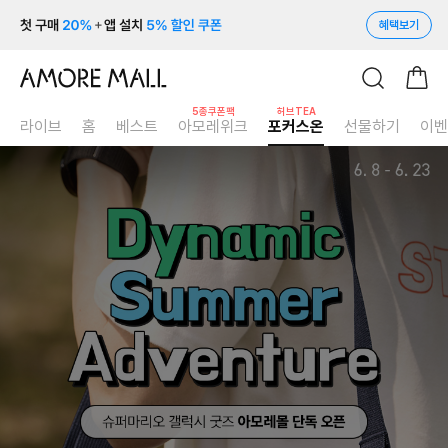
혜택보기
5종쿠폰팩
허브TEA
라이브
홈
베스트
아모레위크
포커스온
선물하기
이벤