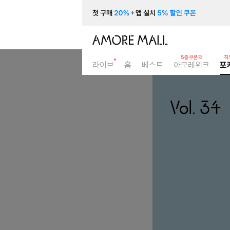
5종쿠폰팩
허
라이브
홈
베스트
아모레위크
포