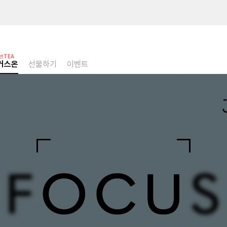
브TEA
커스온
선물하기
이벤트