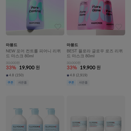
마몽드
마몽드
NEW 포어 컨트롤 피어니 리퀴
BEST 플로라 글로우 로즈 리퀴
드 마스크 80ml
드 마스크 80ml
30,000원
30,000원
33%
19,900
원
33%
19,900
원
4.8
(150)
4.8
(2,919)
쿠폰
사은품
쿠폰
사은품