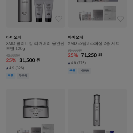
아이오페
아이오페
XMD 클리니컬 리커버리 올인원
XMD 스템3 스페셜 2종 세트
포맨 120g
95,000원
25%
71,250
원
42,000원
25%
31,500
원
4.8
(775)
4.9
(326)
쿠폰
사은품
쿠폰
사은품