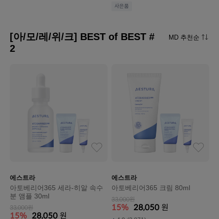
사은품
[아/모/레/위/크] BEST of BEST #
MD 추천순
2
에스트라
에스트라
아토베리어365 세라-히알 속수
아토베리어365 크림 80ml
분 앰플 30ml
33,000원
15%
28,050
원
33,000원
15%
28,050
원