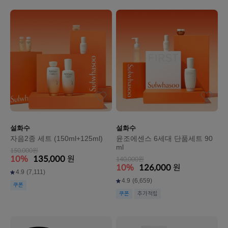
설화수
설화수
자음2종 세트 (150ml+125ml)
윤조에센스 6세대 단품세트 90
ml
150,000원
10%
135,000
원
140,000원
10%
126,000
원
4.9
(7,111)
4.9
(6,659)
쿠폰
쿠폰
추가적립