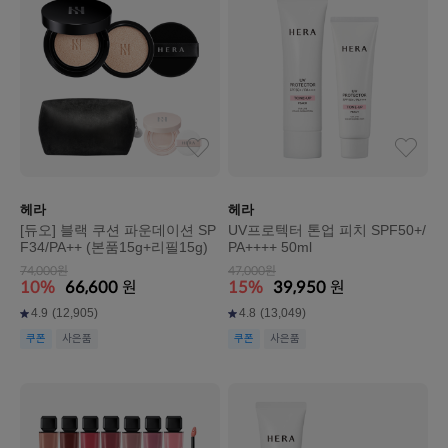
헤라
헤라
[듀오] 블랙 쿠션 파운데이션 SP
UV프로텍터 톤업 피치 SPF50+/
F34/PA++ (본품15g+리필15g)
PA++++ 50ml
74,000원
47,000원
10%
66,600
원
15%
39,950
원
4.9
(12,905)
4.8
(13,049)
쿠폰
사은품
쿠폰
사은품