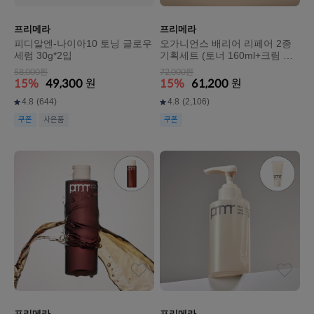
프리메라
프리메라
피디알엔-나이아10 토닝 글로우
오가니언스 배리어 리페어 2종
세럼 30g*2입
기획세트 (토너 160ml+크림 에
멀젼 160ml)
58,000원
72,000원
15%
49,300
원
15%
61,200
원
4.8
(644)
4.8
(2,106)
쿠폰
사은품
쿠폰
프리메라
프리메라