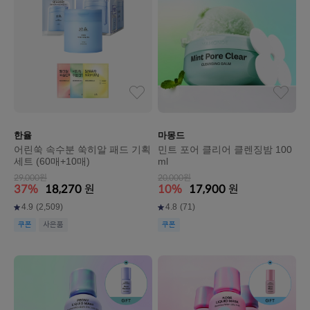
한율
마몽드
어린쑥 속수분 쑥히알 패드 기획
민트 포어 클리어 클렌징밤 100
세트 (60매+10매)
ml
29,000원
20,000원
37%
18,270
원
10%
17,900
원
4.9
(2,509)
4.8
(71)
쿠폰
사은품
쿠폰