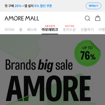
혜택보기
5종쿠폰팩
허브TEA
라이브
홈
베스트
아모레위크
포커스온
선물하기
이벤