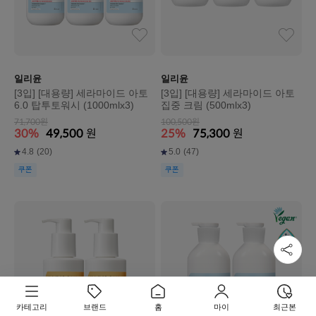
일리윤
일리윤
[3입] [대용량] 세라마이드 아토
[3입] [대용량] 세라마이드 아토
6.0 탑투토워시 (1000mlx3)
집중 크림 (500mlx3)
71,700원
100,500원
30%
49,500
원
25%
75,300
원
4.8
(20)
5.0
(47)
쿠폰
쿠폰
카테고리
브랜드
홈
마이
최근본