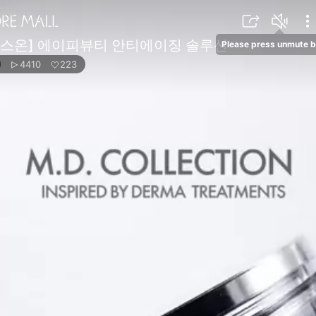
커스온] 에이피뷰티 안티에이징 솔루션
Please press unmute b
4410
223