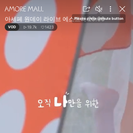
아세페 원데이 라이브 에스트라 20:00
Please press unmute button
19.7k
1423
VOD