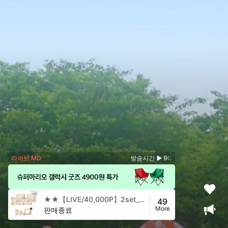
라이브 MD
방송시간 ▶ 90분 방송 (21시30분까
★★【LIVE/40,000P】2set_시그니아 에센셜 2종세트 + 20종 증정
49
More
판매종료