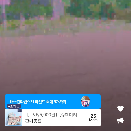
소개중
【LIVE/5,000원】[슈퍼마리오갤럭시] 피디알엔-나이아10 세럼 메가 샷 겔 마스크세트 34g*5매 X 6입 세트(총 30매)
25
More
판매종료