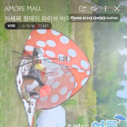
아세페 원데이 라이브 바이탈뷰티 20:00
Please press unmute button
10.1k
421
VOD