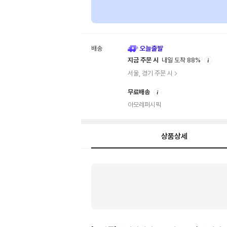
배송
안
지금 주문 시
내일 도착 88%
내
서울, 경기 주문 시
안
무료배송
내
아모레퍼시픽
상품상세
상
품
상
세