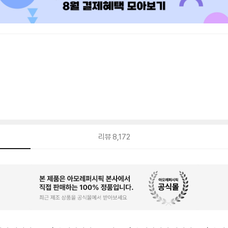
리뷰
8,172