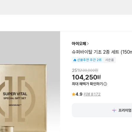
아이오페
슈퍼바이탈 기초 2종 세트 (150ml
선물추천 주간 2위
사은품
25
%
139,000
원
104,250
원
최대 혜택가 확인하기
4.9
리뷰
8,172
프리미엄