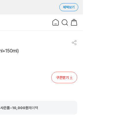
혜택보기
+150ml)
쿠폰받기
 사은품
+
10,000
원
페이백