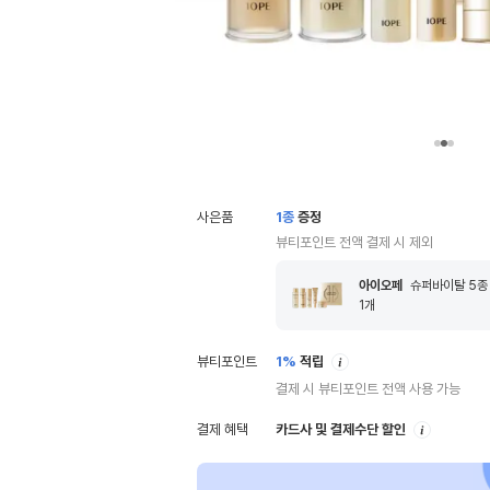
사은품
1
종
증정
뷰티포인트 전액 결제 시 제외
아이오페
슈퍼바이탈 5종
1
개
안
뷰티포인트
1%
적립
내
결제 시 뷰티포인트 전액 사용 가능
안
결제 혜택
카드사 및 결제수단 할인
내