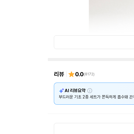
리뷰
0.0
(
8172
)
설
AI 리뷰요약
명
부드러운 기초 2종 세트가 쫀득하게 흡수돼 끈