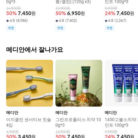
0g*3
롱/클린] (120g x3)
민트 100g*3
14,900
원
13,900
원
9,900
원
50
%
7,450
원
50
%
6,950
원
24
%
7,450
원
4.8
(
8,586
)
4.8
(
7,402
)
4.8
(
1,267
)
쿠폰
쿠폰
쿠폰
메디안에서 잘나가요
메디안
메디안
메디안
이지클린 센서티브 칫솔
그린프로폴리스 치약 10
1450고불소치약
4입
0g*3
민트 100g*3
6,900
원
14,900
원
9,900
원
50
%
3,450
원
50
%
7,450
원
24
%
7,450
원