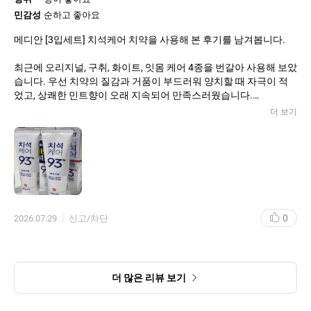
민감성
순하고 좋아요
메디안 [3입세트] 치석케어 치약을 사용해 본 후기를 남겨봅니다.
최근에 오리지널, 구취, 화이트, 잇몸 케어 4종을 번갈아 사용해 보았
습니다. 우선 치약의 질감과 거품이 부드러워 양치할 때 자극이 적
었고, 상쾌한 민트향이 오래 지속되어 만족스러웠습니다.
더 보기
오리지널: 기본적인 깔끔함과 시원함을 느낄 수 있었고, 치석 관리에
도움이 되는 듯했습니다.
구취 케어: 양치 후 입안의 상쾌함이 오래 유지되어 입 냄새 예방 효
과가 확실히 느껴졌습니다.
화이트닝: 며칠 사용 후 치아 표면이 살짝 더 환해진 느낌이 들었고,
커피·차 얼룩 관리에 도움이 됐습니다.
잇몸 케어: 잇몸이 민감할 때 사용했는데, 자극이 적고 전반적으로
0
2026.07.29
신고/차단
편안했습니다.
세트로 구매하면 하루 컨디션이나 필요에 따라 골라 쓸 수 있어 실용
적이었고, 전반적으로 치석 관리와 상쾌함 면에서 만족스러운 제품
이었습니다.
더 많은 리뷰 보기