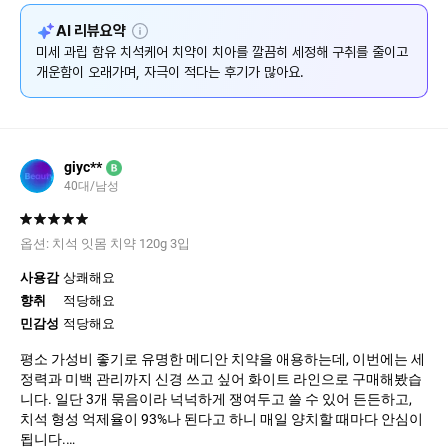
설
AI 리뷰요약
명
미세 과립 함유 치석케어 치약이 치아를 깔끔히 세정해 구취를 줄이고
개운함이 오래가며, 자극이 적다는 후기가 많아요.
giyc**
B
40대/남성
옵션:
치석 잇몸 치약 120g 3입
사용감
상쾌해요
향취
적당해요
민감성
적당해요
평소 가성비 좋기로 유명한 메디안 치약을 애용하는데, 이번에는 세
정력과 미백 관리까지 신경 쓰고 싶어 화이트 라인으로 구매해봤습
니다. 일단 3개 묶음이라 넉넉하게 쟁여두고 쓸 수 있어 든든하고,
치석 형성 억제율이 93%나 된다고 하니 매일 양치할 때마다 안심이
됩니다.