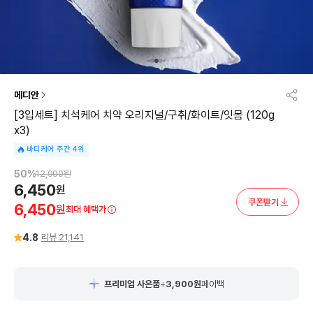
메디안
[3입세트] 치석케어 치약 오리지널/구취/화이트/잇몸 (120g
x3)
바디케어 주간 4위
50
%
12,900
원
6,450
원
쿠폰받기
6,450
원
최대 혜택가
4.8
리뷰
21,141
프리미엄 사은품
+
3,900
원
페이백