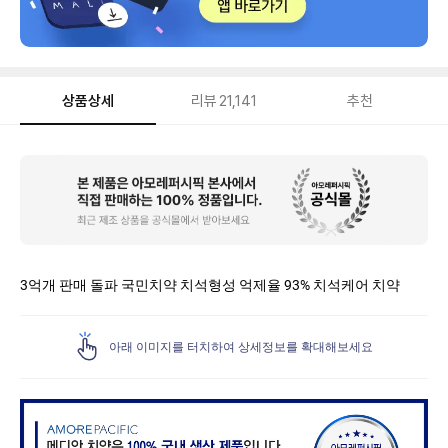
상품상세
리뷰
21,141
추천
상
품
상
세
3억개 판매 돌파 국민치약​ 치석형성 억제율 93% 치석케어 치약​
아래 이미지를 터치하여 상세정보를 확대해보세요