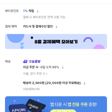
안
뷰티포인트
1%
적립
내
결제 시 뷰티포인트 전액 사용 가능
안
결제 혜택
카드사 및 결제수단 할인
내
배송
안
지금 주문 시
내일 도착 88%
내
서울, 경기 주문 시
안
배송비 2,500원
(20,000원 이상 무료배송)
내
아모레퍼시픽