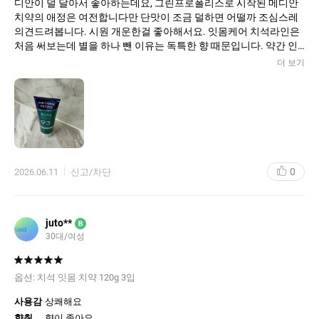
디안이 덜 달아서 좋아하는데요, 그린프로폴리스로 시작된 메디안
치약의 애정은 여전합니다만 단맛이 조금 덜하면 어떨까 조심스레
의견드려봅니다. 시원 개운한걸 좋아해서요. 잇몸케어 치석라인은
처음 써보는데 별을 하나 뺀 이유는 독특한 향 때문입니다. 약간 인
공적인 사과향이 손이 안가게 하는 이유인 것 같아요. 특별히 의약
더 보기
품이 아니기 때문에 잇몸건강의 개선점을 말씀드리긴 어렵고 기준
은 아침에 일어나서 개운한가, 단맛이 강하지 않은가, 잔여감 없이
깔끔한 마무리감인가..이런 기준으로 봅니다. 여러측면에서는 괜찮
은데 향 하나가 조금 아쉽네요.
0
2026.06.11
신고/차단
juto**
B
30대/여성
옵션:
치석 잇몸 치약 120g 3입
사용감
상쾌해요
향취
향이 좋아요