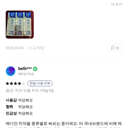
​실제로 사용해보니 특유의 미세한 스크럽 입자가 느껴져서 치아 표
더 보기
면이 아주 매끄럽게 닦이는 기분이에요. 강한 매운맛보다는 적당히
상쾌한 민트향이라 양치 후 입안이 텁텁하지 않고 산뜻함이 오래 유
지됩니다. 화이트닝 제품은 꾸준함이 생명인데, 자극적이지 않아 데
일리로 부담 없이 쓰기 딱 좋네요. 깔끔한 세정력과 환한 미소를 동
시에 챙기고 싶은 분들께 가성비 아이템으로 추천합니다!
0
2026.05.04
신고/차단
beth***
B
40대/여성
한달 사용 리뷰
옵션:
치석 잇몸 치약 120g 3입
사용감
적당해요
향취
적당해요
민감성
적당해요
메디안 치약을 종류별로 써보는 중이에요. 타 국내브랜드에 비해 메