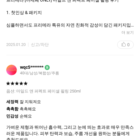
1. 첫인상 & 패키지
심플하면서도 프리메라 특유의 자연 친화적 감성이 담긴 패키지입
니다. 깔끔한 디자인과 튜브 타입 용기로 사용이 간편하며, 위생적
더 보기
으로 관리할 수 있습니다.
0
2025.01.20
신고/차단
2. 사용감
• 텍스처
부드럽고 크리미한 젤 타입으로, 피부에 바를 때 거칠거나 자극적인
wqc5*******
B
느낌 없이 매끄럽게 발립니다. 미세한 필링 입자가 피부에 부담을
40대/남성/복합성/주름
주지 않고 순하게 각질을 제거해 줍니다.
• 향
프리메라 특유의 은은하고 자연스러운 향이 느껴져 사용 중에도 상
옵션:
마일드 앤 퍼펙트 페이셜 필링 250ml
쾌한 기분을 줍니다.
세정력
잘 지워져요
3. 효과
촉촉함
촉촉해요
• 각질 제거
민감성
순해요
민감성 피부도 사용할 수 있을 만큼 순하지만 각질 제거 효과는 확실
합니다. 사용 후 피부가 매끈하고 부드러워지며, 피부결이 정돈된
가벼운 제형과 뛰어난 흡수력, 그리고 눈에 띄는 효과로 매우 만족스
느낌을 받았습니다.
러운 제품입니다. 피부 탄력과 보습, 주름 개선을 원하는 분들에게
• 피부 톤 개선
추천드려요