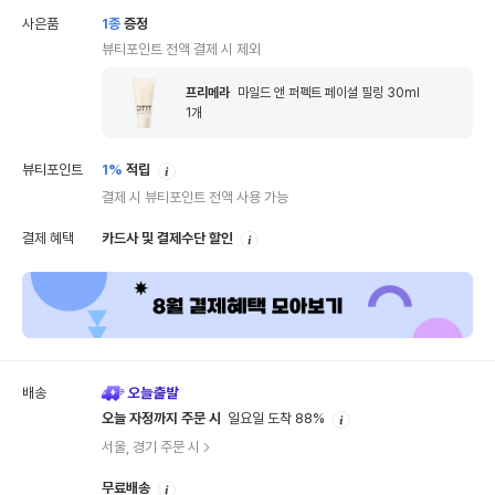
사은품
1
종
증정
뷰티포인트 전액 결제 시 제외
프리메라
마일드 앤 퍼펙트 페이셜 필링 30ml
1
개
안
뷰티포인트
1%
적립
내
결제 시 뷰티포인트 전액 사용 가능
안
결제 혜택
카드사 및 결제수단 할인
내
배송
안
오늘 자정까지 주문 시
일요일 도착 88%
내
서울, 경기 주문 시
안
무료배송