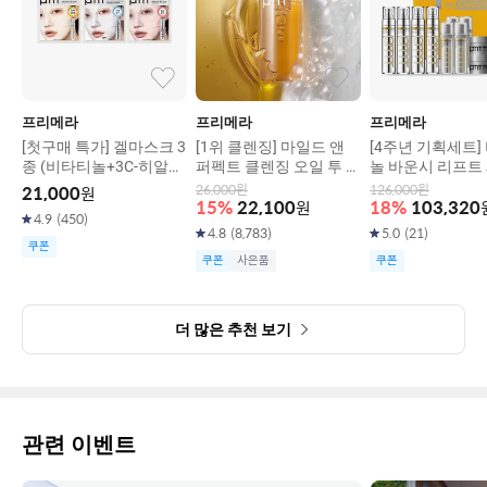
프리메라
프리메라
프리메라
[첫구매 특가] 겔마스크 3
[1위 클렌징] 마일드 앤
[4주년 기획세트]
종 (비타티놀+3C-히알루
퍼펙트 클렌징 오일 투 폼
놀 바운시 리프트 
론산+피디알엔)
200ml
0G X4입
26,000
원
126,000
원
21,000
원
15
%
22,100
원
18
%
103,320
4.9
(
450
)
4.8
(
8,783
)
5.0
(
21
)
쿠폰
쿠폰
사은품
쿠폰
더 많은 추천 보기
관련 이벤트