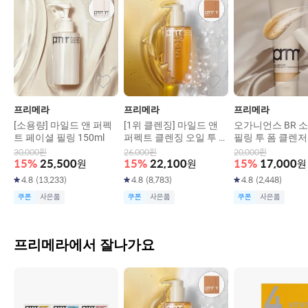
프리메라
프리메라
프리메라
[소용량] 마일드 앤 퍼펙
[1위 클렌징] 마일드 앤
오가니언스 BR 
트 페이셜 필링 150ml
퍼펙트 클렌징 오일 투 폼
필링 투 폼 클렌저 
200ml
30,000
원
26,000
원
20,000
원
15
%
25,500
원
15
%
22,100
원
15
%
17,000
원
4.8
(
13,233
)
4.8
(
8,783
)
4.8
(
2,448
)
쿠폰
사은품
쿠폰
사은품
쿠폰
사은품
프리메라에서 잘나가요