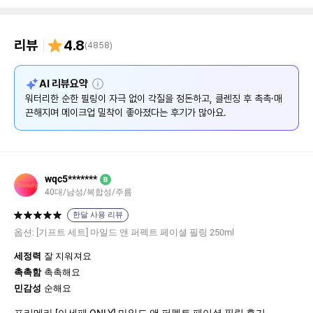
리뷰
4.8
(
4858
)
설
AI 리뷰요약
명
워터리한 순한 필링이 자극 없이 각질을 정돈하고, 클렌징 후 촉촉·매
끈해지며 메이크업 밀착이 좋아졌다는 후기가 많아요.
wqc5*******
B
40대/남성/복합성/주름
한달 사용 리뷰
옵션:
[기프트 세트] 마일드 앤 퍼펙트 페이셜 필링 250ml
세정력
잘 지워져요
촉촉함
촉촉해요
민감성
순해요
프리메라 [아세페 ONLY] 마일드 앤 퍼펙트 페이셜 필링 후기