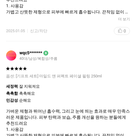
피부 표면의 묵은 각질과 노폐물을 부드럽게 제거해주어, 한결 밝아
1. 사용감
진 피부 톤을 느낄 수 있었습니다.
가볍고 산뜻한 제형으로 피부에 빠르게 흡수됩니다. 끈적임 없이 피
• 보습감 유지
부에 촉촉함을 남기며, 건조함을 빠르게 해소해줍니다. 특히 메이크
더 보기
필링 제품임에도 사용 후 피부가 건조하지 않고 촉촉하게 마무리되
업 전 단계에서 사용해도 밀림 현상이 없어서 만족스러웠습니다.
어 만족스러웠습니다.
0
2025.01.05
신고/차단
2. 효과
4. 장점
일주일 정도 꾸준히 사용했을 때, 피부가 한층 더 밝아지고 결이 정
• 민감한 피부도 사용할 수 있는 순한 필링
돈된 느낌을 받았습니다. 특히 미세한 주름과 탄력 개선에 도움이
• 각질 제거와 피부 결 개선 효과를 동시에 제공
wqc5*******
B
되는 성분이 함유되어 있어, 나이 들어 보이는 피부 고민을 덜어주는
• 세안 후 당김 없이 촉촉한 마무리감
40대/남성/복합성/주름
효과를 느꼈습니다. 수분감이 오래 지속되어 건조한 피부에도 적합
• 자연 유래 성분으로 자극을 최소화
하다고 생각됩니다.
옵션:
[기프트 세트] 마일드 앤 퍼펙트 페이셜 필링 250ml
5. 아쉬운 점
3. 향
• 딥 클렌징 효과를 기대하기보다는 데일리 또는 주 2~3회 가벼운
향은 은은하고 자연스러워, 향에 민감한 분들도 부담 없이 사용할 수
세정력
잘 지워져요
각질 관리용으로 적합
있을 것 같습니다. 인위적이지 않은 자연 유래 향이 기분 좋은 스킨
촉촉함
촉촉해요
• 극건성 피부의 경우 추가적인 보습이 필요할 수 있음
케어 시간을 만들어 줍니다.
민감성
순해요
6. 총평
4. 가격
가벼운 제형과 뛰어난 흡수력, 그리고 눈에 띄는 효과로 매우 만족스
가격대는 중상급으로, 효과를 고려하면 적당한 편입니다. 조금 비싸
러운 제품입니다. 피부 탄력과 보습, 주름 개선을 원하는 분들에게
프리메라 [아세페 ONLY] 마일드 앤 퍼펙트 페이셜 필링은 피부가 민
게 느껴질 수 있지만, 탄력과 주름 개선 효과를 생각하면 재구매 의
추천드려요
감하거나 자극 없이 각질 관리를 하고 싶은 분들에게 추
사가 있습니다.
1. 사용감
가볍고 산뜻한 제형으로 피부에 빠르게 흡수됩니다. 끈적임 없이 피