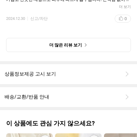
5. 총평
부에 촉촉함을 남기며, 건조함을 빠르게 해소해줍니다. 특히 메이크
더 보기
가벼운 제형과 뛰어난 흡수력, 그리고 눈에 띄는 효과로 매우 만족스
업 전 단계에서 사용해도 밀림 현상이 없어서 만족스러웠습니다.
러운 제품입니다. 피부 탄력과 보습, 주름 개선을 원하는 분들에게
0
2024.12.30
신고/차단
추천드리며, 특히 민감성 피부에도 무리 없이 사용할 수 있어 좋습니
2. 효과
다.
일주일 정도 꾸준히 사용했을 때, 피부가 한층 더 밝아지고 결이 정
돈된 느낌을 받았습니다. 특히 미세한 주름과 탄력 개선에 도움이
되는 성분이 함유되어 있어, 나이 들어 보이는 피부 고민을 덜어주는
더 많은 리뷰 보기
효과를 느꼈습니다. 수분감이 오래 지속되어 건조한 피부에도 적합
하다고 생각됩니다.
3. 향
향은 은은하고 자연스러워, 향에 민감한 분들도 부담 없이 사용할 수
상품정보제공 고시 보기
있을 것 같습니다. 인위적이지 않은 자연 유래 향이 기분 좋은 스킨
케어 시간을 만들어 줍니다.
배송/교환/반품 안내
4. 가격
가격대는 중상급으로, 효과를 고려하면 적당한 편입니다. 조금 비싸
게 느껴질 수 있지만, 탄력과 주름 개선 효과를 생각하면 재구매 의
사가 있습니다.
이 상품에도 관심 가지 않으세요?