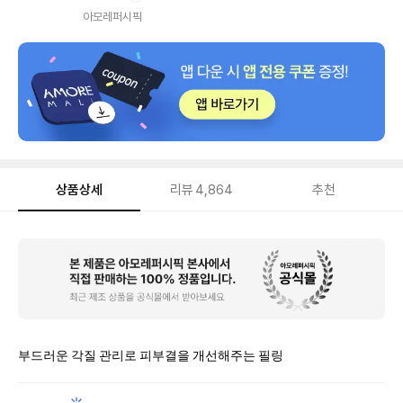
내
아모레퍼시픽
상품상세
리뷰
4,864
추천
상
품
상
세
부드러운 각질 관리로 피부결을 개선해주는 필링