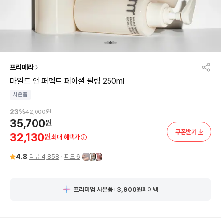
프리메라
마일드 앤 퍼펙트 페이셜 필링 250ml
사은품
23
%
42,000
원
35,700
원
쿠폰받기
32,130
원
최대 혜택가
4.8
리뷰
4,858
피드
6
프리미엄 사은품
+
3,900
원
페이백