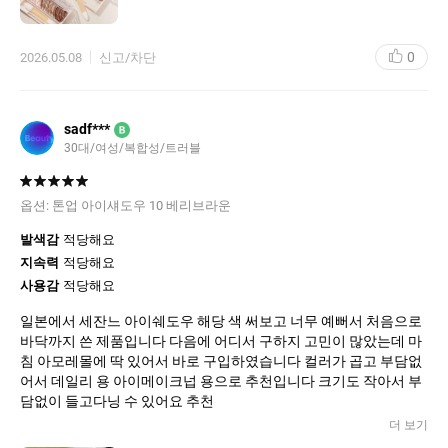
0
2026.05.08
신고/차단
sadf***
B
30대/여성/복합성/트러블
옵션:
톤업 아이섀도우 10 베리브라운
발색감
적당해요
지속력
적당해요
사용감
적당해요
일본에서 세잔느 아이쉐도우 해당 색 써보고 너무 예뻐서 처음으로
바닥까지 쓴 제품입니다 다음에 어디서 구하지 고민이 많았는데 마
침 아모레몰에 딱 있어서 바로 구입하였습니다 컬러가 곱고 부담없
어서 데일리 용 아이메이크넙 용으로 추천입니다 크기도 작아서 부
담없이 들고다닝 수 있어요 추천
더 보기