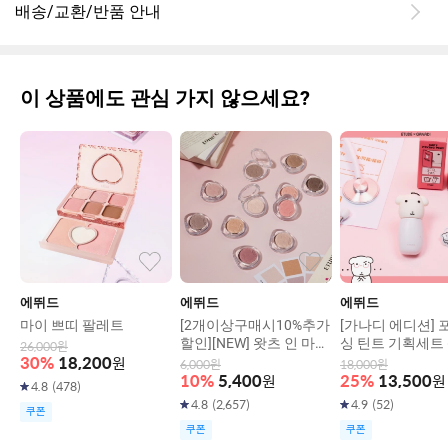
배송/교환/반품 안내
이 상품에도 관심 가지 않으세요?
에뛰드
에뛰드
에뛰드
마이 쁘띠 팔레트
[2개이상구매시10%추가
[가나디 에디션] 
할인][NEW] 왓츠 인 마이
싱 틴트 기획세트 
26,000
원
아이즈
과해요 나한테)
30
%
18,200
원
6,000
원
18,000
원
10
%
5,400
원
25
%
13,500
원
4.8
(
478
)
4.8
(
2,657
)
4.9
(
52
)
쿠폰
쿠폰
쿠폰