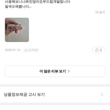
사용해보니나쁘진않아요부드럽게발립니다
발색도예쁩니다
다음엔좀더환한색으로구매해야겠어요
더 보기
적당한크리미한제헝인것같습니다결울에바르기엔어두운색이좋은
것같아요
0
2026.01.13
신고/차단
더 많은 리뷰 보기
상품정보제공 고시 보기