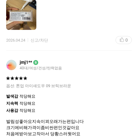
0
2026.04.24
신고/차단
jmj1**
B
40대/여성/건성/탄력없음
옵션:
톤업 아이섀도우 09 브릭브라운
발색감
적당해요
지속력
적당해요
사용감
적당해요
발림성좋아요지속이꾀오래가는편입니다
크기에비해가격이좀비싼편인것같아요
처음에받아보고작아서 당황스러웟어요