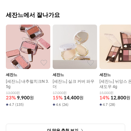
세잔느에서 잘나가요
세잔느
세잔느
세잔느
[세잔느] 내추럴치크N 3.
[세잔느] 실크 커버 파우
[세잔느] 뉘앙스 
5g
더
섀도우 4g
13,000
원
17,000
원
15,000
원
23
%
9,900
원
15
%
14,400
원
14
%
12,800
원
4.7
(
135
)
4.6
(
26
)
4.7
(
28
)
더 많은 추천 보기