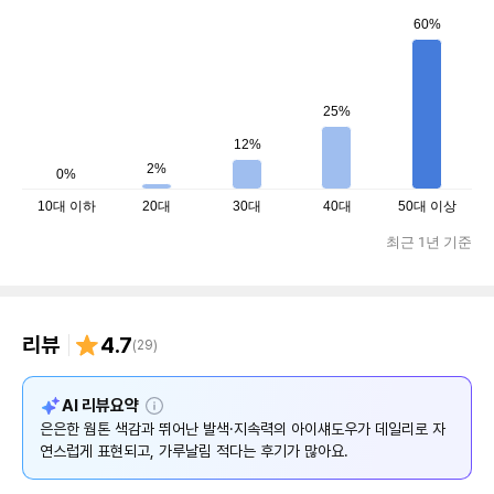
60%
25%
12%
2%
0%
10대 이하
20대
30대
40대
50대 이상
최근 1년 기준
리뷰
4.7
(
29
)
설
AI 리뷰요약
명
은은한 웜톤 색감과 뛰어난 발색·지속력의 아이섀도우가 데일리로 자
연스럽게 표현되고, 가루날림 적다는 후기가 많아요.