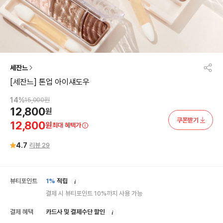
세잔느
[세잔느] 톤업 아이섀도우
14
%
15,000
원
12,800
원
쿠폰받기
12,800
원
최대 혜택가
4.7
리뷰
29
안
뷰티포인트
1%
적립
내
결제 시 뷰티포인트 10%까지 사용 가능
안
결제 혜택
카드사 및 결제수단 할인
내