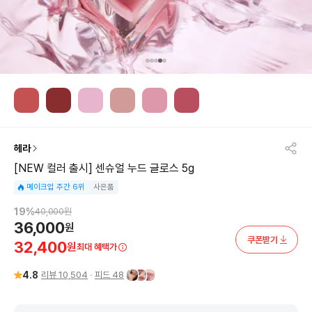
헤라
[NEW 컬러 출시] 센슈얼 누드 글로스 5g
메이크업 주간 6위
사은품
19
%
40,000
원
36,000
원
쿠폰받기
32,400
원
최대 혜택가
4.8
리뷰
10,504
피드
48