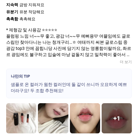
지속력
금방 지워져요
유분기
유분 적당해요
촉촉함
촉촉해요
* 제형감 및 사용감 ⭐️⭐️⭐️⭐️⭐️
플럼핑 느낌 너~~무 좋고, 광감 너~~무 예뻐용🩷 여뮽임에도 글로
스립만 찾아다니는 나는 청개구리…ㅎ 여태까지 써본 글로스립 중
광감 top3 안에 꼽힙니당 사진에 담기지 않는 영롱함이랄까요, 촤르
르 광임에도 불구하고 입술에 마냥 겉돌지 않고 밀착력이 좋아서 더
만족스러웠습니당 짱짱
더 보기
* 지속력 ⭐️⭐️
확실히 글로스립이어서 그런지 컬러 자체는 유지가 힘든 것 같아요.
나만의 TIP
잘 지워져요ㅠㅠ 그래도 일부러 막 지우지 않는 한! 바르고 3시간 정
샘플로 온 컬러가 웜한 컬러인데 둘 같이 쓰니까 오묘하게 예쁘
도는 잘 지속됩니당 보통 글로스립은 시간 지나면 오히려 더 건조해
더라구요! 두 조합 추천해요!
지는 경우가 많은데, 헤라누드글로스 라인은 립밤바른 것처럼 촉촉
한 느낌이 지속되는 것 같아서 계속 손이 가요 :)
컬러의 지속력이나 광이 그대~~로 남아있길 바라신다면 만족스럽
진 못할 제품이에요. 하지만 저는 글로스립임에도 불구하고 이정도
로 촉촉함이 지속된다는 점에서 어느 정도 만족했숩니당
+
1
* 컬러 ⭐️⭐️⭐️⭐️
컬러는 입술 발색 사진들 중에 1번과 가장 유사해요! 여뮽 심장저격
하는 완전 뮤트한 핑크컬러..💓 베이스립으로 발라도 좋지만 개인적