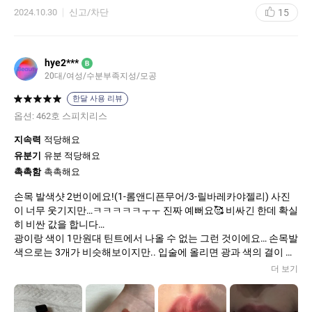
으로 이런 누디한 무드의 뮤트핑크 컬러 너무 좋아해서 걍 이것만 바
15
2024.10.30
신고/차단
르고도 잘 다닙니당 저는 원래 입술색이 별로 없어서인지 이것만 빌
라도 괜찮더라구요! 원래 입술색이 진하거나 보라빛 도시는 분들은
파운데이션이나 쿠션으로 입술색 완전히 죽이고 발라줘야할 것 같
아요. 입술 발색 마지막 사진은 플래쉬를 터뜨리고 찍어봤는데 그래
hye2***
B
서인지 약간 형광기가 도네요, 원래 형광기가 돌진 않습니당 아이메
20대/여성/수분부족지성/모공
이크업에 힘줬을 때 무난하게 바르기 좋은 컬러!
한달 사용 리뷰
옵션:
462호 스피치리스
지속력
적당해요
유분기
유분 적당해요
촉촉함
촉촉해요
손목 발색샷 2번이에요!(1-롬앤디픈무어/3-릴바레카야젤리) 사진
이 너무 웃기지만…ㅋㅋㅋㅋㅋㅜㅜ 진짜 예뻐요🥰 비싸긴 한데 확실
히 비싼 값을 합니다…
광이랑 색이 1만원대 틴트에서 나올 수 없는 그런 것이에요… 손목발
색으로는 3개가 비슷해보이지만.. 입술에 올리면 광과 색의 결이 완
전 다릅니다!!!! 제가 쓰는 거 보고 친구도 바로 따라샀어요ㅋㅋㅋㅋ
더 보기
립제품만 30개 넘게 있는 제가 계속 사고 싶던 스피치리스… 아모레
몰에서 할인도 많이 하고 쿠폰도 엄청 많이 쓸 수 있어서 드디어 사
봤는데 배송 받고 거의 한달동안 얘만 바르고 다닌 것 같아요…😍