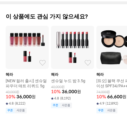
이 상품에도 관심 가지 않으세요?
헤라
헤라
헤라
[NEW 컬러 출시] 센슈얼
센슈얼 누드 밤 3.5g
[듀오] 블랙 쿠션
파우더 매트 리퀴드 5g
이션 SPF34/PA+
40,000
원
15g+리필15g)
10
%
36,000
원
40,000
원
74,000
원
10
%
36,000
원
10
%
66,600
원
4.8
(
8,192
)
4.8
(
8,222
)
4.9
(
12,892
)
쿠폰
사은품
쿠폰
사은품
쿠폰
사은품