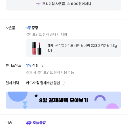
프리미엄 사은품
+
3,900
원
페이백
사은품
1
종
증정
뷰티포인트 전액 결제 시 제외
헤라
센슈얼 틴티드 샤인 립 세럼 323 체리온탑 1.3g
1
개
안
뷰티포인트
1%
적립
내
결제 시 뷰티포인트 전액 사용 가능
안
결제 혜택
카드사 및 결제수단 할인
내
배송