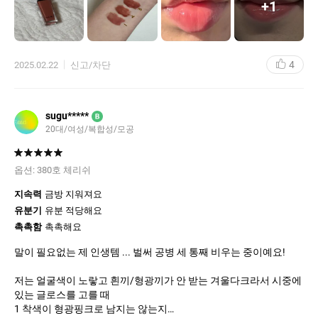
+
1
제가 가을다크로 진단받기도 했고 애초에 입술색이 있는 편이라 거
의 발색 없는 립글로즈 수준이긴 하지만 그게 너무 예뻐요…
제형이 쫀득한데 찐득거리지는 않는 느낌이랄까요…??!
많이 발라도 입에 들어오는 느낌도 없고 아주 약간이지만 플럼핑 효
4
2025.02.22
신고/차단
과도 있어서 너무 좋아요!!!
단점이라면 입구가 좀 좁아서 쉽게 더러워질 수 있고, 한번에 묻어나
오는 양이 너무 적어서 입술이 한주먹인 저에게는 3번 정도는 찍어
발라야 한다는 점이 있었어요…
sugu*****
B
하지만 너무 예뻐서 감수하고 맨날 쓰긴 해요^^
20대/여성/복합성/모공
생얼에 발라도 예쁘고 메이크업 좀 연하게 했을 때는 하나만 발라도
예쁘고 베이스립 바르고 위에 레이어드 해도 예뻐요!!!
너무 만족스러운 구매라 말이 길었네요… 어쨌든 립제품 좋아하신다
옵션:
380호 체리쉬
면 어떤 색이라든 한번씩은 써보셨으면 합니다…😚
지속력
금방 지워져요
유분기
유분 적당해요
촉촉함
촉촉해요
말이 필요없는 제 인생템 ... 벌써 공병 세 통째 비우는 중이예요!
저는 얼굴색이 노랗고 흰끼/형광끼가 안 받는 겨울다크라서 시중에
있는 글로스를 고를 때
1 착색이 형광핑크로 남지는 않는지