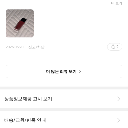
2 발랐을 때 흰끼가 돌아 입술만 동동 떠보이지 않는지
더 보기
3 그렇다고 너무 보랏빛 혹은 검은빛이 돌아 입술이 추워서 파래진
것 같지는 않은지
요런 식으로 ... 립에 나름 까다로운 편인데요 ㅜㅜ
시중에 있는 글로스 혹은 틴트는 첫 발색은 너무너무 예쁘지만 어느
순간 거울을 보면 착색으로 입술만 동동 뜨거나 남의 화장품 뺏어다
2
2026.05.20
신고/차단
쓴 것처럼 색 변형으로 톤그로가 오는 게 너무너무너무 싫어서 한 번
쓰고 처박템이 된 친구들이 오백 개쯤 되던 와중에 ...!!
저와 같이 겨닼이던 친구의 추천으로 체리쉬를 사보았는데요! 일단
색부터 너무 마음에 들었어요. 투명한 포도? 베리같은 색감에 또 너
더 많은 리뷰 보기
무 분홍끼가 돌거나 멀멀하진 않아서 딱 겨쿨분들 마무리 글로스용
으로 바르기 좋겠더라고요!!
사실 헤라 글로스는 착색이랄 게 있는 편은 아니예요! 근데 저는 지
상품정보제공 고시 보기
속력 높인답시고 형광색 도는 착색일 바에 차라리 제가 여러번 덧발
라서 색을 입혀주는게 마음이 편한 타입이라 ㅠㅠ 느무느무 마음에
들었어요.
배송/교환/반품 안내