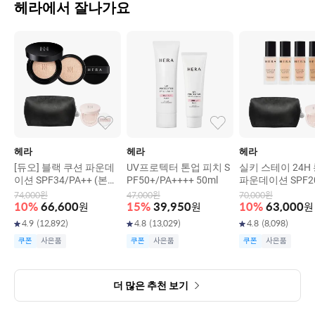
헤라에서 잘나가요
헤라
헤라
헤라
[듀오] 블랙 쿠션 파운데
UV프로텍터 톤업 피치 S
실키 스테이 24H
이션 SPF34/PA++ (본품
PF50+/PA++++ 50ml
파운데이션 SPF20
15g+리필15g)
+ 30g
74,000
원
47,000
원
70,000
원
10
%
66,600
원
15
%
39,950
원
10
%
63,000
원
4.9
(
12,892
)
4.8
(
13,029
)
4.8
(
8,098
)
쿠폰
사은품
쿠폰
사은품
쿠폰
사은품
더 많은 추천 보기