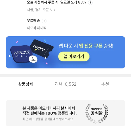
안
오늘 자정까지 주문 시
일요일 도착 88%
내
서울, 경기 주문 시
안
무료배송
내
아모레퍼시픽
상품상세
리뷰
10,552
추천
상
품
상
세