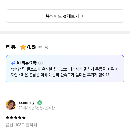
뷰티피드 전체보기
리뷰
4.8
(
10504
)
설
AI 리뷰요약
명
촉촉한 립 글로스가 유리알 광택으로 매끈하게 밀착돼 주름을 메우고
자연스러운 볼륨을 더해 데일리 만족도가 높다는 후기가 많아요.
zzimm_y_
B
20대/여성/건성/건조함
옵션:
102호 플러티