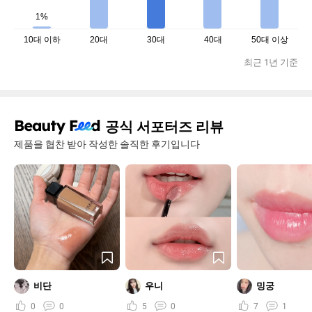
1%
10대 이하
20대
30대
40대
50대 이상
최근 1년 기준
공식 서포터즈 리뷰
제품을 협찬 받아 작성한 솔직한 후기입니다
비단
우니
밍궁
0
0
5
0
7
1