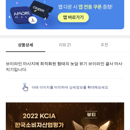
상품상세
리뷰
21
추천
상
브이라인 마사지에 최적화된 형태의 놋담 유기 브이라인 괄사 마사
품
지기입니다.
상
세
아래 이미지를 터치하여 상세정보를 확대해보세요