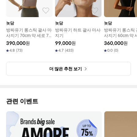
놋담
놋담
놋담
방짜유기 롱스틱 괄사 마
방짜유기 하트 괄사 마사
방짜유기 롱스틱 
사지기 70cm 약 세로 70
지기
사지기 60cm 약 
cm x 두께 약 0.75cm
cm x 두께 약 0.7
390,000
원
99,000
원
360,000
원
4.8
(
73
)
4.7
(
433
)
0.0
(
0
)
더 많은 추천 보기
관련 이벤트