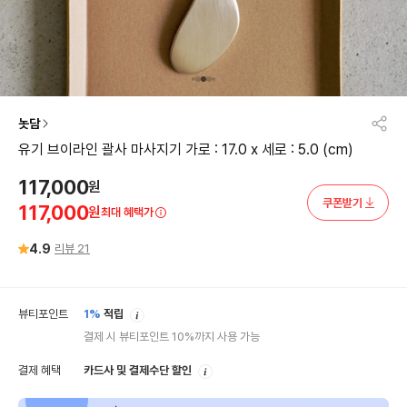
놋담
유기 브이라인 괄사 마사지기 가로 : 17.0 x 세로 : 5.0 (cm)
117,000
원
쿠폰받기
117,000
원
최대 혜택가
4.9
리뷰
21
안
뷰티포인트
1%
적립
내
결제 시 뷰티포인트 10%까지 사용 가능
안
결제 혜택
카드사 및 결제수단 할인
내