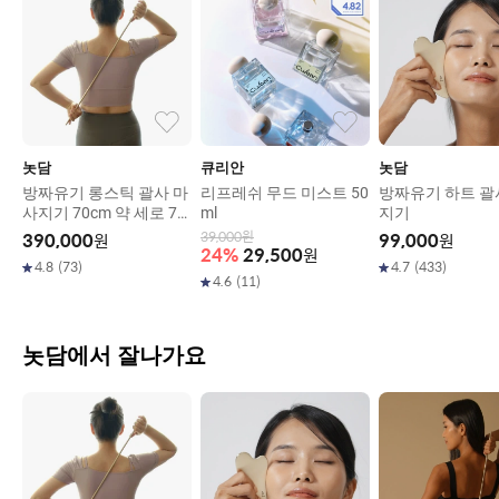
놋담
큐리안
놋담
방짜유기 롱스틱 괄사 마
리프레쉬 무드 미스트 50
방짜유기 하트 괄
사지기 70cm 약 세로 70
ml
지기
cm x 두께 약 0.75cm
39,000
원
390,000
원
99,000
원
24
%
29,500
원
4.8
(
73
)
4.7
(
433
)
4.6
(
11
)
놋담에서 잘나가요