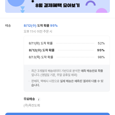
배송
8/12(수)
도착 확률
95%
오후 11시 이전 주문 시
8/11(화)
도착 확률
52
%
8/12(수)
도착 확률
95
%
8/13(목)
도착 확률
98
%
최근 3개월의 배송데이터 기반으로 분석한
예측 배송완료 확률
입니다. (영업일 기준, 주말 공휴일 제외)
판매자, 택배사 사정으로
실제 배송은 예측된 결과와 다를 수 있
습니다.
안
무료배송
내
(주)죽전도예