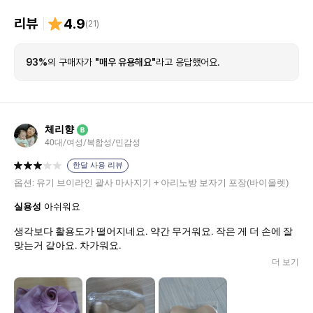
리뷰
4.9
(
21
)
93%
의 구매자가
"매우 유용해요"
라고 응답했어요.
체리향
B
40대/여성/복합성/민감성
한달 사용 리뷰
옵션:
유기 브이라인 괄사 마사지기 + 아리노방 보자기 포장(바이올렛)
실용성
아쉬워요
생각보다 활용도가 떨어지네요. 약간 무거워요. 작은 게 더 손에 잘
맞는거 같아요. 차가워요.
더 보기