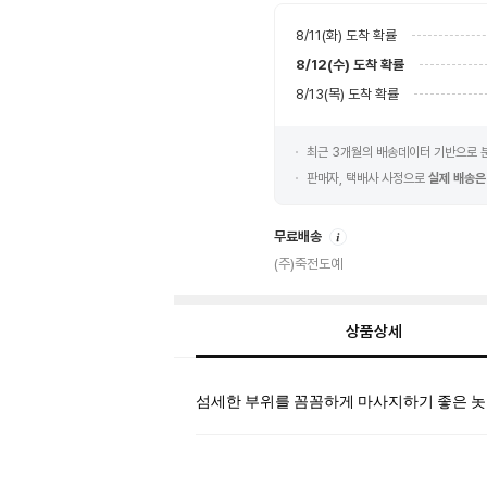
8/11(화)
도착 확률
8/12(수)
도착 확률
8/13(목)
도착 확률
최근 3개월의 배송데이터 기반으로
판매자, 택배사 사정으로
실제 배송은
안
무료배송
내
(주)죽전도예
상품상세
상
섬세한 부위를 꼼꼼하게 마사지하기 좋은 놋
품
상
세