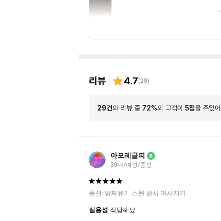
리뷰
4.7
(
29
)
29건
의 리뷰 중
72%
의 고객이
5점
을 주었어
아모레글피
B
30대/여성/중성
옵션:
방짜유기 스완 괄사 마사지기
실용성
적당해요