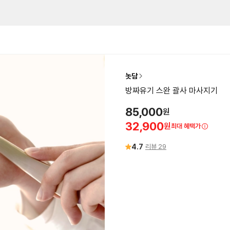
놋담
방짜유기 스완 괄사 마사지기
85,000
원
32,900
원
최대 혜택가
4.7
리뷰
29