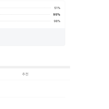
51
%
95
%
98
%
추천