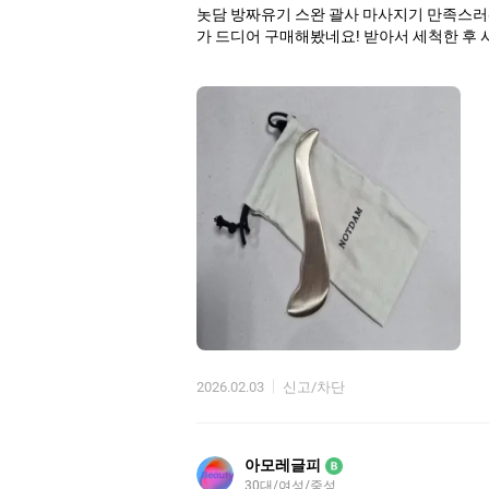
놋담 방짜유기 스완 괄사 마사지기 만족스러
가 드디어 구매해봤네요! 받아서 세척한 후 
2026.02.03
신고/차단
아모레글피
B
30대/여성/중성