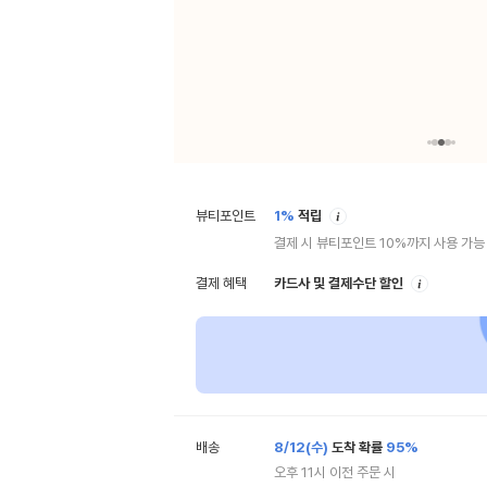
안
뷰티포인트
1%
적립
내
결제 시 뷰티포인트 10%까지 사용 가능
안
결제 혜택
카드사 및 결제수단 할인
내
배송
8/12(수)
도착 확률
95%
오후 11시 이전 주문 시