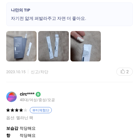
듬뿍 발라준 느낌이에요. 향은 민트향이 납니다. 큰 거부감은 없었
어요~ 얼굴에 바르면 키엘 수분크림처럼 살짝 따끔합니다. 전 겨울
나만의 TIP
엔 필수로 바르는 수분크림이라 따끔함을 개의치 않고 사용할 수 있
자기전 얇게 펴발라주고 자면 더 좋아요.
었어요. 게다가 씻어낼때쯤엔 따끔함이 거의 완화됩니다. 7일간 매
일 저녁마다 팩을 했는데 기미잡티가 더 심해지지 않았어요. 아시겠
지만 햇볕이 조금만 강한 날 외출해도 심해지는데 말예요ㅠ 저만 아
는 느낌으로 얼굴이 살짝 밝아져서 꾸준히 써주면 좋겠다 생각이 들
었고 보타닉센스 에센스 제품과 멜라닌 이레이저팩을 병행해서 기
미잡티 관리를 해보려고 합니다. 화장품으로는 드라마틱한 효과보
다는 꾸준히 관리를 하기에 잘맞는거 같아서 딱인듯해요~~
2
2023.10.15
신고/차단
circ****
B
40대/여성/중성/모공
뷰티체험단
옵션:
멜라닌 팩
보습감
적당해요
향
적당해요