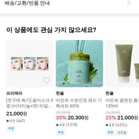
배송/교환/반품 안내
이 상품에도 관심 가지 않으세요?
프리메라
한율
한율
[첫구매 특가] 겔마스크 3
어린쑥 수분진정 패드 기
어린쑥 클렌징 흡
종 (비타티놀+3C-히알루
획세트 60매
120ml
론산+피디알엔)
29,000
원
28,000
원
21,000
원
30
%
20,300
원
25
%
21,000
원
4.9
(
447
)
4.9
(
7,579
)
4.8
(
4,551
)
쿠폰
쿠폰
쿠폰
사은품