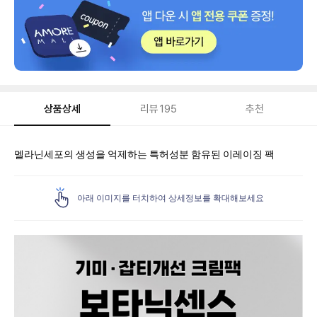
상품상세
리뷰
195
추천
상
멜라닌세포의 생성을 억제하는 특허성분 함유된 이레이징 팩
품
상
세
아래 이미지를 터치하여 상세정보를 확대해보세요