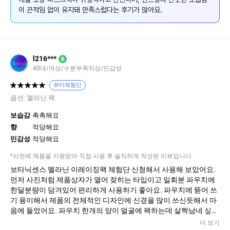
이 끈적임 없이 유지돼 만족스럽다는 후기가 많아요.
l216***
B
40대/여성/수분부족지성/민감성
뷰티체험단
옵션:
멜라닌 팩
보습감
촉촉해요
향
적당해요
민감성
적당해요
*사전에 제품을 지원받아 직접 사용 후 솔직하게 작성된 리뷰입니다
보타닉센스 멜라닌 이레이징팩 체험단 신청해서 사용해 보았어요.
먼저 사진처럼 제품상자가 열어 젖히는 타입이고 일회분 파우치에
한달분량이 담겨있어 편리하게 사용하기 좋아요. 파우치에 뜯어 쓰
기 용이해서 제품의 전체적인 디자인에 신경을 많이 쓰신듯해서 마
음에 들었어요. 파우치 한개의 양이 얼굴에 팩하는데 살짝남네 싶은
적당량이고겨울에 쓰는 크림 정도의 질감이라 팩 보다 마사지크림
더 보기