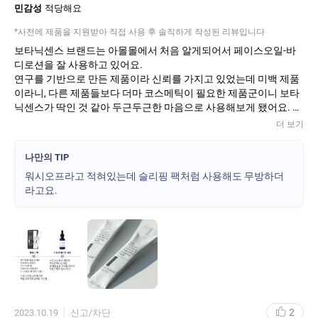
민감성
적당해요
*사전에 제품을 지원받아 직접 사용 후 솔직하게 작성된 리뷰입니다
보타닉센스 브랜드는 아몰몰에서 처음 알게되어서 페이스오일-바
디로션을 잘 사용하고 있어요.
연구를 기반으로 만든 제품이라 신뢰를 가지고 있었는데 미백 제품
이라니, 다른 제품들보다 더마 코스메틱이 필요한 제품군이니 보타
닉센스가 딱인 것 같아 두근두근한 마음으로 사용해보게 됐어요.
더 보기
요즘 제가 수영을 열심히 다니는데 들고 다니기 편한 파우치 타입이
라 딱 좋았고요,
나만의 TIP
미백화장품 대부분이 입구가 지저분해지거나, 튜브타입이라 눌리
워시오프라고 적혀있는데 슬리핑 팩처럼 사용해도 무방하더
는게 걱정되거나 하는데 하나씩 들고다니다가, 수영 마치고 피부에
라고요.
두텁게 바른 다음 귀가하면 되니까 좋더라고요.
사용순서를 보니 다음 단계를 생략할 경우 씻어내지 않아도 무방하
다고 딱 명시!
마침 에드온 오일세럼도 사용중이라 쌀쌀해진 요즘에는 멜라닌 팩
다음에 오일로 마무리하고 자곤 해요.
향은 허브계열로 상쾌한 느낌이고, 수영 마치고 건조해진 피부에 딱
인 유수분 적당한 크림이라 마음에 들어요!
2
2023.10.19
신고/차단