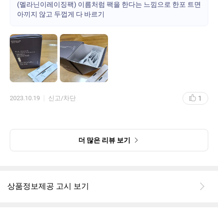
(멜라닌이레이징팩) 이름처럼 팩을 한다는 느낌으로 한포 트면
피부에 바르면 대체적으로 시원한 느낌이 들었고
아끼지 않고 두껍게 다 바르기
그날의 피부 컨디션에따라 조금 따갑다는 느낌도 있었지만 힘들지
는 않았습니다
피부 촉촉함이 늘었고 좀 더 피부가 깨끗해진 느낌입니다! 환절기라
오후가 되면 피부 건조함이 느껴지는 계절인데 확실히 피부 장벽이
튼튼해진 느낌입니다
전반적으로 얼굴이 환해진 느낌이예요
현재 자리잡고 있는 기미와 잡티는 나머지 23포를 다 쓰고 난 뒤 효
과를 확인해야할 것 같아요^^
낱개 포장이라 위생적이며 사용하기 쉽습니다
1
2023.10.19
신고/차단
상자 포장도 낱개 포장도 센스가 너무 좋았습니다
더 많은 리뷰 보기
상품정보제공 고시 보기