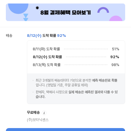
배송
8/12(수)
도착 확률
92%
8/11(화)
도착 확률
51
%
8/12(수)
도착 확률
92
%
8/13(목)
도착 확률
98
%
최근 3개월의 배송데이터 기반으로 분석한
예측 배송완료 확률
입니다. (영업일 기준, 주말 공휴일 제외)
판매자, 택배사 사정으로
실제 배송은 예측된 결과와 다를 수 있
습니다.
안
무료배송
내
(주)보타닉센스