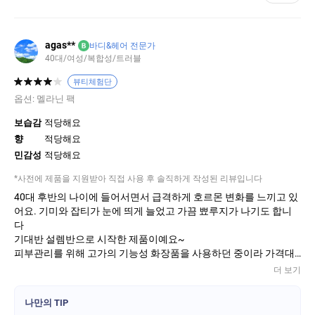
agas**
B
바디&헤어 전문가
40대/여성/복합성/트러블
뷰티체험단
옵션:
멜라닌 팩
보습감
적당해요
향
적당해요
민감성
적당해요
*사전에 제품을 지원받아 직접 사용 후 솔직하게 작성된 리뷰입니다
40대 후반의 나이에 들어서면서 급격하게 호르몬 변화를 느끼고 있
어요. 기미와 잡티가 눈에 띄게 늘었고 가끔 뾰루지가 나기도 합니
다
기대반 설렘반으로 시작한 제품이예요~
피부관리를 위해 고가의 기능성 화장품을 사용하던 중이라 가격대
비 효과가 좋길 바랬습니다^^
더 보기
약 7회 사용한 상태이며, 1~2일에 한번씩 꾸준히 사용했구요~
피부에 바른후 15분 뒤 가볍게 씻고 가지고 있는 세럼과 크림으로
나만의 TIP
마무리했습니다