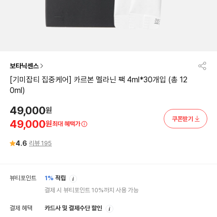
보타닉센스
[기미잡티 집중케어] 카르본 멜라닌 팩 4ml*30개입 (총 12
0ml)
49,000
원
쿠폰받기
49,000
원
최대 혜택가
4.6
리뷰
195
안
뷰티포인트
1%
적립
내
결제 시 뷰티포인트 10%까지 사용 가능
안
결제 혜택
카드사 및 결제수단 할인
내