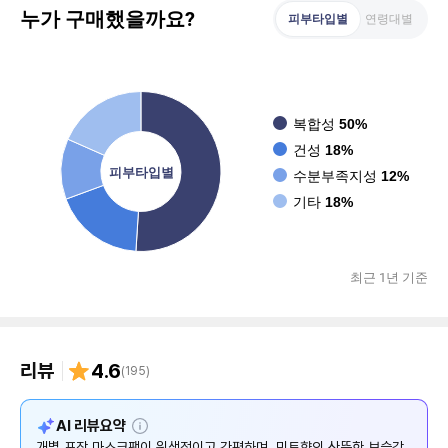
누가 구매했을까요?
피부타입별
연령대별
복합성
50%
건성
18%
피부타입별
수분부족지성
12%
기타
18%
최근 1년 기준
리뷰
4.6
(
195
)
설
AI 리뷰요약
명
개별 포장 마스크팩이 위생적이고 간편하며, 민트향의 산뜻한 보습감