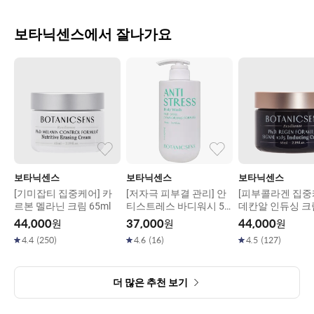
보타닉센스에서 잘나가요
보타닉센스
보타닉센스
보타닉센스
[기미잡티 집중케어] 카
[저자극 피부결 관리] 안
[피부콜라겐 집중
르본 멜라닌 크림 65ml
티스트레스 바디워시 50
데칸알 인듀싱 크림
0ml
44,000
원
37,000
원
44,000
원
4.4
(
250
)
4.6
(
16
)
4.5
(
127
)
더 많은 추천 보기