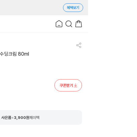
혜택보기
수딩크림 80ml
쿠폰받기
 사은품
+
3,900
원
페이백