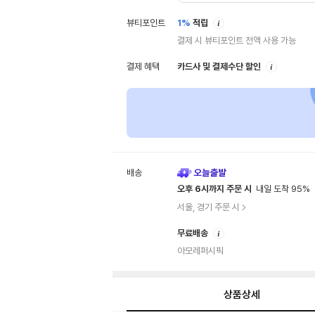
안
뷰티포인트
1%
적립
내
결제 시 뷰티포인트 전액 사용 가능
안
결제 혜택
카드사 및 결제수단 할인
내
배송
오후 6시까지 주문 시
내일 도착 95%
서울, 경기 주문 시
안
무료배송
내
아모레퍼시픽
상품상세