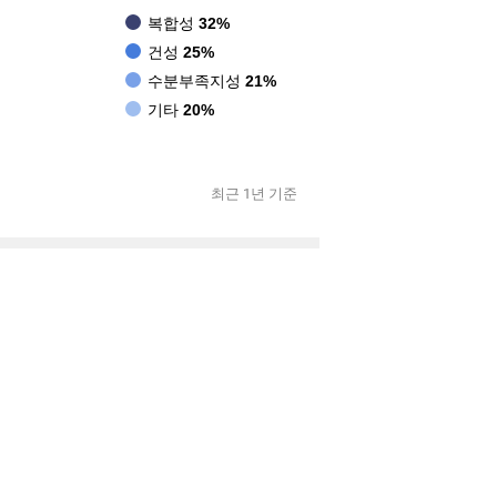
복합성
32%
건성
25%
수분부족지성
21%
기타
20%
최근 1년 기준