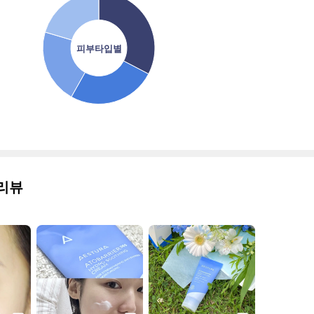
피부타입별
리뷰