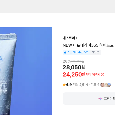
에스트라
NEW 아토베리어365 하이드로 
스킨케어 주간 5위
사은품
26
%
33,000
원
28,050
원
24,250
원
최대 혜택가
4.9
리뷰
2,514
피드
4
프리미엄