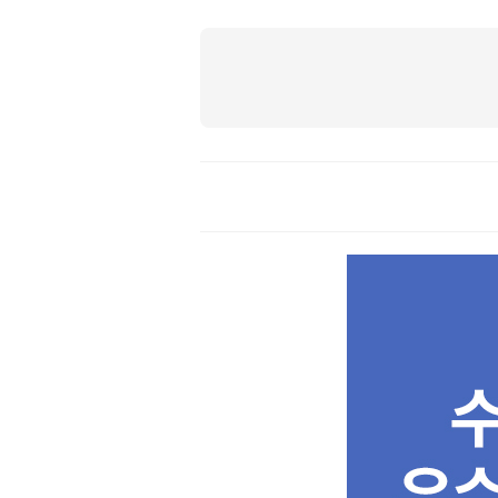
상
품
상
세