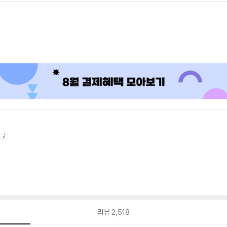
안
내
리뷰
2,518