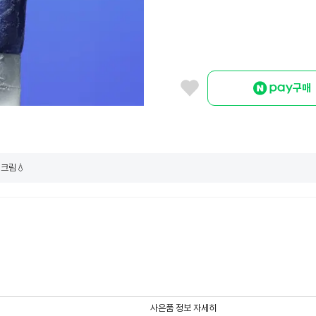
구매
 크림💧
사은품 정보 자세히