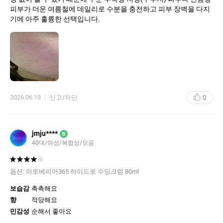
피부가 더운 여름철에 데일리로 수분을 충전하고 피부 장벽을 다지
기에 아주 훌륭한 선택입니다.
0
2026.06.13
신고/차단
jmju****
B
40대
여성
복합성
모공
옵션:
아토베리어365 하이드로 수딩크림 80ml
보습감
촉촉해요
향
적당해요
민감성
순해서 좋아요