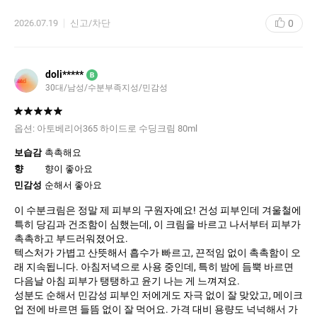
0
2026.07.19
신고/차단
doli*****
B
30대
남성
수분부족지성
민감성
옵션:
아토베리어365 하이드로 수딩크림 80ml
보습감
촉촉해요
향
향이 좋아요
민감성
순해서 좋아요
이 수분크림은 정말 제 피부의 구원자예요! 건성 피부인데 겨울철에
특히 당김과 건조함이 심했는데, 이 크림을 바르고 나서부터 피부가
촉촉하고 부드러워졌어요.
텍스처가 가볍고 산뜻해서 흡수가 빠르고, 끈적임 없이 촉촉함이 오
래 지속됩니다. 아침저녁으로 사용 중인데, 특히 밤에 듬뿍 바르면
다음날 아침 피부가 탱탱하고 윤기 나는 게 느껴져요.
성분도 순해서 민감성 피부인 저에게도 자극 없이 잘 맞았고, 메이크
업 전에 바르면 들뜸 없이 잘 먹어요. 가격 대비 용량도 넉넉해서 가