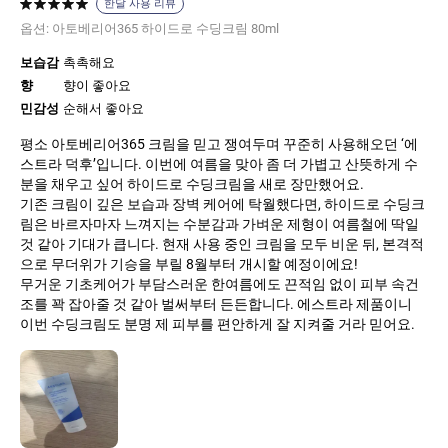
한달 사용 리뷰
옵션:
아토베리어365 하이드로 수딩크림 80ml
보습감
촉촉해요
향
향이 좋아요
민감성
순해서 좋아요
평소 아토베리어365 크림을 믿고 쟁여두며 꾸준히 사용해오던 ‘에
스트라 덕후’입니다. 이번에 여름을 맞아 좀 더 가볍고 산뜻하게 수
분을 채우고 싶어 하이드로 수딩크림을 새로 장만했어요.
​기존 크림이 깊은 보습과 장벽 케어에 탁월했다면, 하이드로 수딩크
림은 바르자마자 느껴지는 수분감과 가벼운 제형이 여름철에 딱일
것 같아 기대가 큽니다. 현재 사용 중인 크림을 모두 비운 뒤, 본격적
으로 무더위가 기승을 부릴 8월부터 개시할 예정이에요!
​무거운 기초케어가 부담스러운 한여름에도 끈적임 없이 피부 속건
조를 꽉 잡아줄 것 같아 벌써부터 든든합니다. 에스트라 제품이니
이번 수딩크림도 분명 제 피부를 편안하게 잘 지켜줄 거라 믿어요.