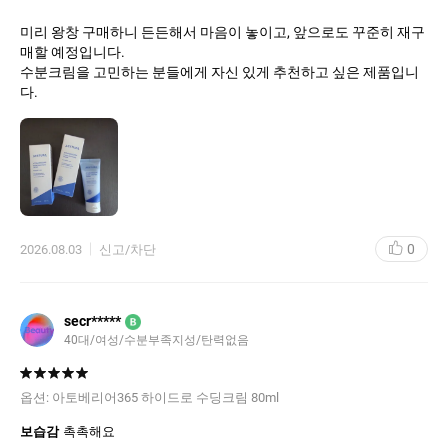
미리 왕창 구매하니 든든해서 마음이 놓이고, 앞으로도 꾸준히 재구
매할 예정입니다.
수분크림을 고민하는 분들에게 자신 있게 추천하고 싶은 제품입니
다.
0
2026.08.03
신고/차단
secr*****
B
40대
여성
수분부족지성
탄력없음
옵션:
아토베리어365 하이드로 수딩크림 80ml
보습감
촉촉해요