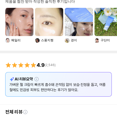
제품을 협찬 받아 작성한 솔직한 후기입니다
헤일리
스퐁지쩡
경이
구단미
4.9
(
2,546
)
설
AI 리뷰요약
명
가벼운 젤 크림이 빠르게 흡수돼 끈적임 없이 보습·진정을 돕고, 여름
철에도 민감성 피부도 편안하다는 후기가 많아요.
전체 리뷰