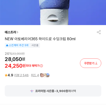
에스트라
NEW 아토베리어365 하이드로 수딩크림 80ml
스킨케어 주간 5위
사은품
26
%
33,000
원
28,050
원
쿠폰받기
24,250
원
최대 혜택가
4.9
리뷰
2,546
피드
4
프리미엄 사은품
+
3,900
원
페이백