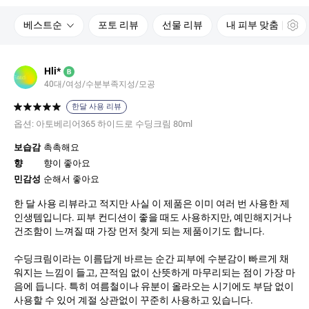
베스트순
포토 리뷰
선물 리뷰
내 피부 맞춤
Hli*
B
40대
여성
수분부족지성
모공
한달 사용 리뷰
옵션:
아토베리어365 하이드로 수딩크림 80ml
보습감
촉촉해요
향
향이 좋아요
민감성
순해서 좋아요
한 달 사용 리뷰라고 적지만 사실 이 제품은 이미 여러 번 사용한 제
인생템입니다. 피부 컨디션이 좋을 때도 사용하지만, 예민해지거나
건조함이 느껴질 때 가장 먼저 찾게 되는 제품이기도 합니다.
수딩크림이라는 이름답게 바르는 순간 피부에 수분감이 빠르게 채
워지는 느낌이 들고, 끈적임 없이 산뜻하게 마무리되는 점이 가장 마
음에 듭니다. 특히 여름철이나 유분이 올라오는 시기에도 부담 없이
사용할 수 있어 계절 상관없이 꾸준히 사용하고 있습니다.