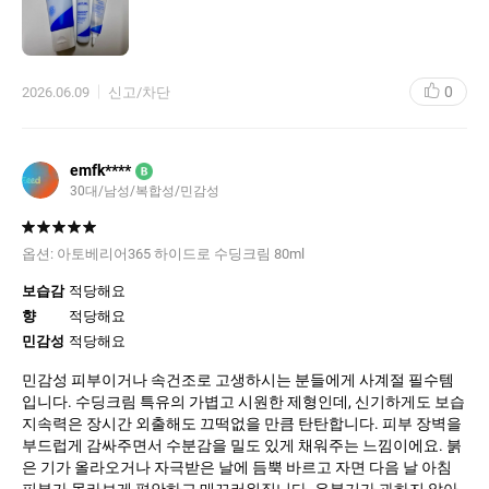
0
2026.06.09
신고/차단
emfk****
B
30대
남성
복합성
민감성
옵션:
아토베리어365 하이드로 수딩크림 80ml
보습감
적당해요
향
적당해요
민감성
적당해요
민감성 피부이거나 속건조로 고생하시는 분들에게 사계절 필수템
입니다. 수딩크림 특유의 가볍고 시원한 제형인데, 신기하게도 보습
지속력은 장시간 외출해도 끄떡없을 만큼 탄탄합니다. 피부 장벽을
부드럽게 감싸주면서 수분감을 밀도 있게 채워주는 느낌이에요. 붉
은 기가 올라오거나 자극받은 날에 듬뿍 바르고 자면 다음 날 아침