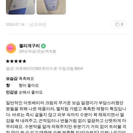
0
2026.07.14
신고/차단
젤리개구리
B
20대
여성
건성
칙칙함
옵션:
아토베리어365 하이드로 수딩크림 80ml
보습감
촉촉해요
향
향이 좋아요
민감성
순해서 좋아요
일반적인 아토베리어 크림의 무거운 보습 알갱이가 부담스러웠던
분들을 위해 나온 제품이라, 젤처럼 가볍고 촉촉한 제형이 특징입니
다. 바르는 즉시 겉돌지 않고 피부 속까지 수분이 꽉 채워지면서 열
감을 싹 내려주고, 끈적임이나 번들거림 없이 깔끔하고 산뜻하게 마
무리돼요. 수분막을 얇게 씌워주지만 유분기가 거의 없어 트러블 걱
정 없이 쓸 수 있기 때문에 수분 부족형 지성(수부지) 피부나 민감성