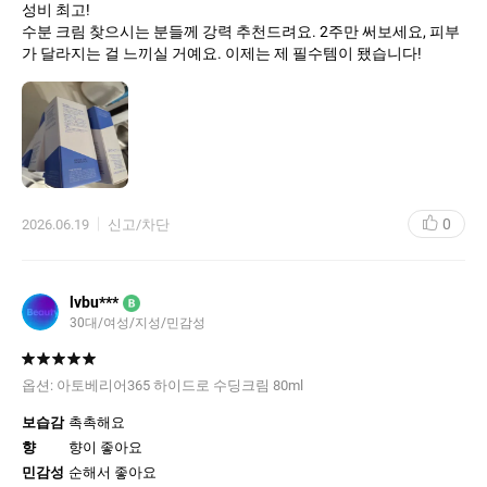
성비 최고!
수분 크림 찾으시는 분들께 강력 추천드려요. 2주만 써보세요, 피부
가 달라지는 걸 느끼실 거예요. 이제는 제 필수템이 됐습니다!
0
2026.06.19
신고/차단
lvbu***
B
30대
여성
지성
민감성
옵션:
아토베리어365 하이드로 수딩크림 80ml
보습감
촉촉해요
향
향이 좋아요
민감성
순해서 좋아요