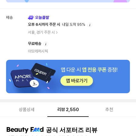
배송
안
오후 6시까지 주문 시
내일 도착 95%
내
서울, 경기 주문 시
안
무료배송
내
아모레퍼시픽
상품상세
리뷰
2,550
추천
리
공식 서포터즈 리뷰
뷰