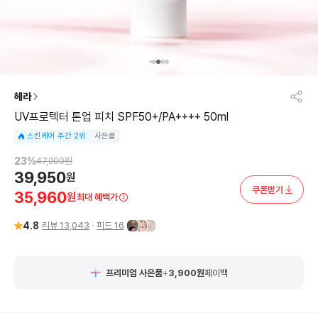
헤라
UV프로텍터 톤업 피치 SPF50+/PA++++ 50ml
스킨케어 주간 2위
사은품
23
%
47,000
원
39,950
원
쿠폰받기
35,960
원
최대 혜택가
4.8
리뷰
13,043
피드
16
프리미엄 사은품
+
3,900
원
페이백