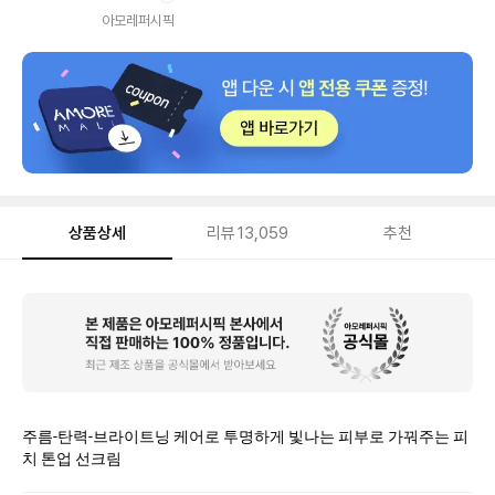
내
아모레퍼시픽
상품상세
리뷰
13,059
추천
상
품
상
세
주름-탄력-브라이트닝 케어로 투명하게 빛나는 피부로 가꿔주는 피
치 톤업 선크림