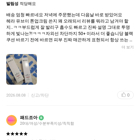
발림성
적당해요
배송 엄청 빠르네요 저녁에 주문했는데 다음날 바로 받았어요
헤라 유브이 톤업크림 쓴지 꽤 오래되서 리뷰를 뭐라고 남겨야 할
지..ㅋㅋ부드럽게 잘 발리구 흡수도 빠르고 진짜 설명 그대로 투명
하게 빛나는?!ㅋㅋㅋ자외선 차단까지 50+ 이라서 더 좋습니당 블랙
쿠션 바르기 전에 바르면 피부 진짜 매끈하게 표현되서 항상 쓰는 제
품이에용 집앞에 잠깐 나갈때도 이거만 발라도 굿👍🏻
더 보기
0
2026.08.08
신고/차단
패드조아
B
20대/여성/수분부족지성/칙칙함