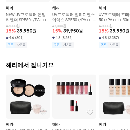
헤라
헤라
헤라
NEW UV프로텍터 톤업
UV프로텍터 멀티디펜스
UV프로텍터 프레쉬
라벤더 SPF50+/PA++++
이엑스 SPF50+/PA++++
50+/PA++++ 50m
50ml
50ml
47,000
원
47,000
원
47,000
원
15
%
39,950
원
15
%
39,950
원
15
%
39,950
원
4.6
(
301
)
4.8
(
8,265
)
4.8
(
2,387
)
쿠폰
사은품
쿠폰
사은품
쿠폰
사은품
헤라에서 잘나가요
헤라
헤라
헤라