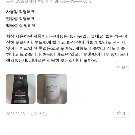
옵션:
UV프로텍터 톤업 피치 SPF50+/PA++++ 50ml
사용감
적당해요
민감성
적당해요
발림성
잘 발려요
항상 사용하던 제품이라 구매했는데, 리뉴얼되었네요. 발림성은 여
전히 좋습니다. 부드럽게 발리고, 화장 전에 가볍게 발라도 떡지지
않아 메이크업 전 톤업용으로 좋아요. 제형도 비슷하고, 색도 비슷
하다고 느꼈습니다. 처음에 바르면 얼굴에 분홍빛이 너무 많이 도나
생각했는데, 펴바르면 적당히 뽀얘집니다. 좋아요.
더 보기
0
2026.08.08
신고/차단