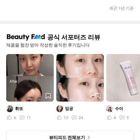
최근 1년 기준
공식 서포터즈 리뷰
제품을 협찬 받아 작성한 솔직한 후기입니다
휘또
밍궁
수이
6
11
13
24
4
5
뷰티피드 전체보기