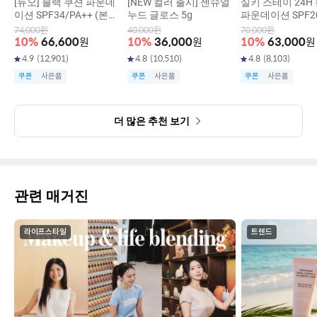
[듀오] 블랙 쿠션 파운데
[NEW 컬러 출시] 센슈얼
실키 스테이 24H
이션 SPF34/PA++ (본품
누드 글로스 5g
파운데이션 SPF20
15g+리필15g)
+ 30g
74,000
원
40,000
원
70,000
원
10
%
66,600
원
10
%
36,000
원
10
%
63,000
원
4.9
(
12,901
)
4.8
(
10,510
)
4.8
(
8,103
)
쿠폰
사은품
쿠폰
사은품
쿠폰
사은품
더 많은 추천 보기
관련 매거진
라이프스타일
트렌드