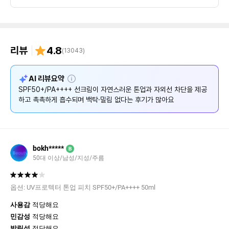
리뷰
4.8
(
13043
)
설
AI 리뷰요약
명
SPF50+/PA++++ 선크림이 자연스러운 톤업과 자외선 차단을 제공
하고 촉촉하게 흡수되며 백탁·밀림 없다는 후기가 많아요
bokh*****
B
50대 이상/남성/지성/주름
옵션:
UV프로텍터 톤업 피치 SPF50+/PA++++ 50ml
사용감
적당해요
민감성
적당해요
발림성
적당해요