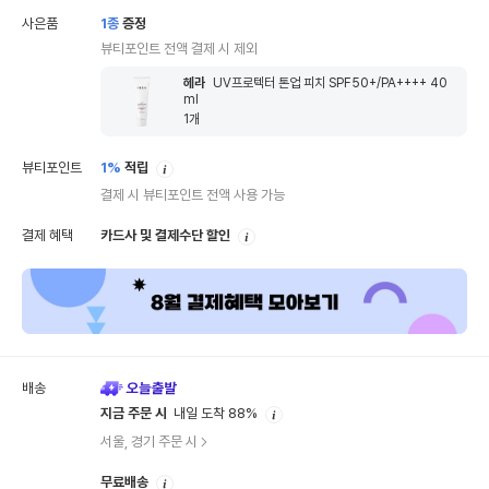
사은품
1
종
증정
뷰티포인트 전액 결제 시 제외
헤라
UV프로텍터 톤업 피치 SPF50+/PA++++ 40
ml
1
개
안
뷰티포인트
1%
적립
내
결제 시 뷰티포인트 전액 사용 가능
안
결제 혜택
카드사 및 결제수단 할인
내
배송
안
지금 주문 시
내일 도착 88%
내
서울, 경기 주문 시
안
무료배송