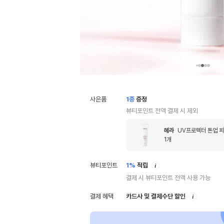
사은품
1
종
증정
뷰티포인트 전액 결제 시 제외
헤라
UV프로텍터 톤업 피치
1
개
안
뷰티포인트
1%
적립
내
결제 시 뷰티포인트 전액 사용 가능
안
결제 혜택
카드사 및 결제수단 할인
내