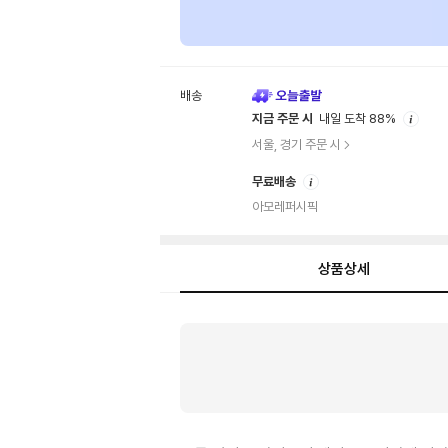
배송
안
지금 주문 시
내일 도착 88%
내
서울, 경기 주문 시
안
무료배송
내
아모레퍼시픽
상품상세
상
품
상
세