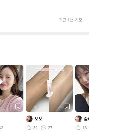
최근 1년 기준
보보
솔이
예
32
30
27
18
20
31