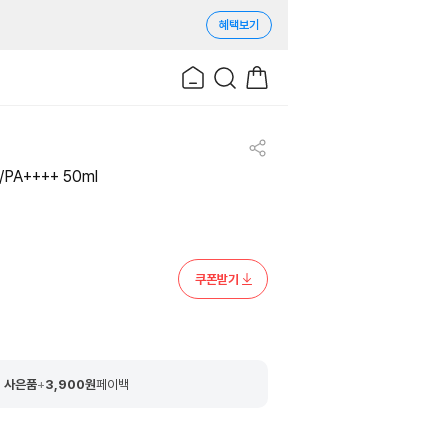
혜택보기
PA++++ 50ml
쿠폰받기
 사은품
+
3,900
원
페이백