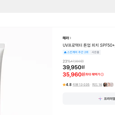
헤라
UV프로텍터 톤업 피치 SPF50+/
스킨케어 주간 2위
사은품
23
%
47,000
원
39,950
원
35,960
원
최대 혜택가
4.8
리뷰
13,035
피드
16
프리미엄