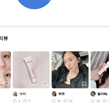
리뷰
수이
쁘쥬
릴리lily
4
5
26
22
28