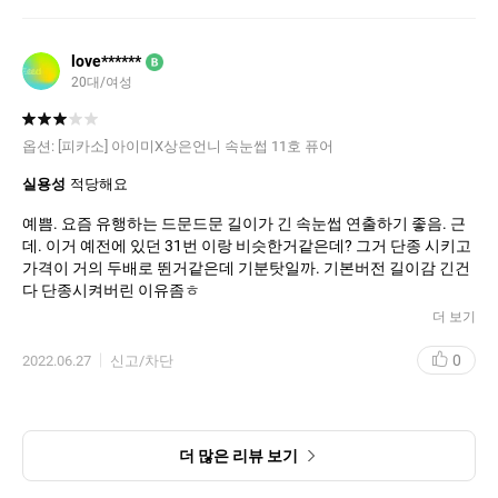
love******
B
20대/여성
옵션:
[피카소] 아이미X상은언니 속눈썹 11호 퓨어
실용성
적당해요
예쁨. 요즘 유행하는 드문드문 길이가 긴 속눈썹 연출하기 좋음. 근
데. 이거 예전에 있던 31번 이랑 비슷한거같은데? 그거 단종 시키고
가격이 거의 두배로 뛴거같은데 기분탓일까. 기본버전 길이감 긴건
다 단종시켜버린 이유좀ㅎ
더 보기
0
2022.06.27
신고/차단
더 많은 리뷰 보기