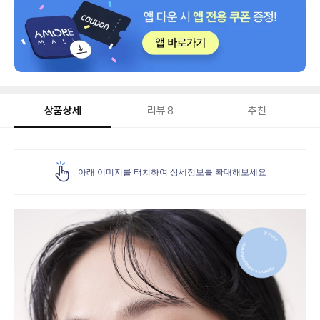
상품상세
리뷰
8
추천
상
품
아래 이미지를 터치하여 상세정보를 확대해보세요
상
세