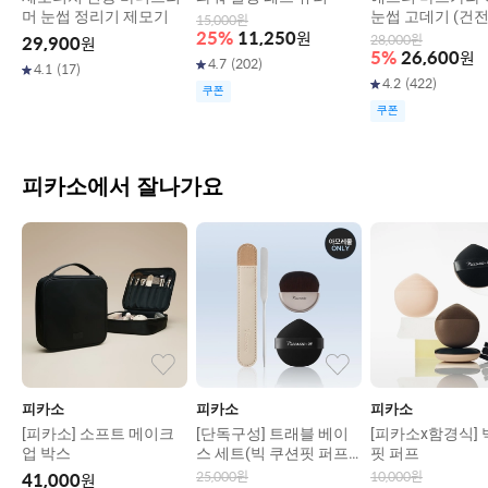
머 눈썹 정리기 제모기
눈썹 고데기 (건전
15,000
원
도 구매)
25
%
11,250
원
28,000
원
29,900
원
5
%
26,600
원
4.7
(
202
)
4.1
(
17
)
4.2
(
422
)
쿠폰
쿠폰
피카소에서 잘나가요
피카소
피카소
피카소
[피카소] 소프트 메이크
[단독구성] 트래블 베이
[피카소x함경식] 
업 박스
스 세트(빅 쿠션핏 퍼프
핏 퍼프
+미니 스파츌라+납작브
25,000
원
10,000
원
41,000
원