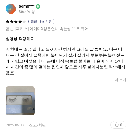
sem0***
B
30대/여성
한달 사용 리뷰
옵션:
[피카소] 아이미X상은언니 속눈썹 11호 퓨어
실용성
적당해요
저한테는 조금 길다고 느껴지긴 하지만 그래도 잘 썼어요. 너무 티
나는 건 싫어서 끝쪽에만 붙이던가 잘게 잘라서 부분부분 붙여줬는
데 가볍고 예뻤습니다. 근데 아직 속눈썹 붙이는 게 손에 익지 않아
서 시간이 좀 많이 걸리는 편인데 앞으로 자주 붙이다보면 익숙해지
겠죠.
더 보기
0
2022.09.17
신고/차단