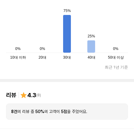
75%
25%
0%
0%
0%
10대 이하
20대
30대
40대
50대 이상
최근 1년 기준
리뷰
4.3
(
8
)
8건
의 리뷰 중
50%
의 고객이
5점
을 주었어요.