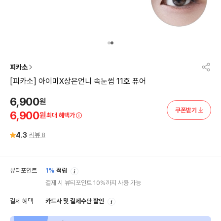
피카소
[피카소] 아이미X상은언니 속눈썹 11호 퓨어
6,900
원
쿠폰받기
6,900
원
최대 혜택가
4.3
리뷰
8
안
뷰티포인트
1%
적립
내
결제 시 뷰티포인트 10%까지 사용 가능
안
결제 혜택
카드사 및 결제수단 할인
내