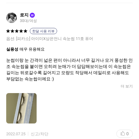
로지
W
30대/여성
한달 사용 리뷰
옵션:
[피카소] 아이미X상은언니 속눈썹 11호 퓨어
실용성
매우 유용해요
눈썹이랑 눈 간격이 넓은 편이 아니라서 너무 길거나 모거 풍성한 인
조 속눈썹을 붙이면 오히려 눈매가 더 답답해보이는데 이 속눈썹은
길이는 뒤로갈수록 길어지고 모량도 적당해서 데일리로 사용해도
부담없는 속눈썹이에요 :)
더 보기
0
2022.07.25
신고/차단