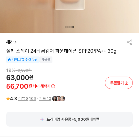
헤라
실키 스테이 24H 롱웨어 파운데이션 SPF20/PA++ 30g
메이크업 주간 3위
사은품
19
%
70,000
원
63,000
원
쿠폰받기
56,700
원
최대 혜택가
4.8
리뷰
8,106
피드
10
프리미엄 사은품
+
5,000
원
페이백