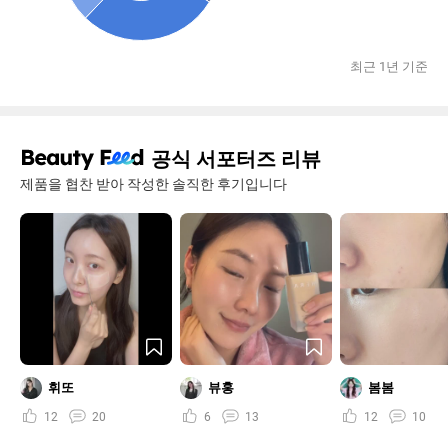
최근 1년 기준
공식 서포터즈 리뷰
제품을 협찬 받아 작성한 솔직한 후기입니다
휘또
뷰홍
봄봄
12
20
6
13
12
10