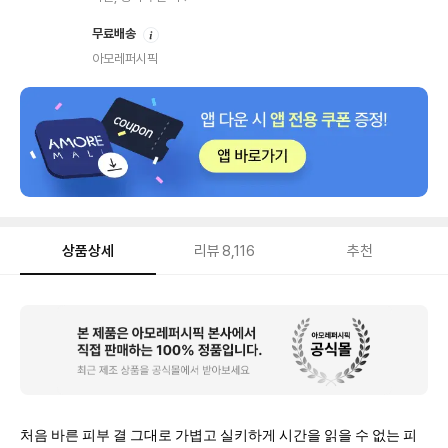
안
무료배송
내
아모레퍼시픽
상품상세
리뷰
8,116
추천
상
품
상
세
처음 바른 피부 결 그대로 가볍고 실키하게 시간을 읽을 수 없는 피