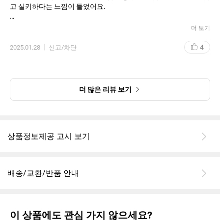
고 실키하다는 느낌이 들었어요.
장점:
더 보기
커버력: 자연스러운 커버력으로 피부 결점이나 잡티를 커버하면서
4
2025.01.28
신고/차단
도 두껍지 않게 피부에 얇게 밀착됩니다. 평소에는 얇게 한 번만 발
라도 충분히 커버가 되어서, 데일리로 사용하기에 딱 좋았어요.
지속력: 하루 종일 매끈하게 유지되고, 기름지지 않으면서도 자연스
러운 광택을 유지해 줍니다. 특히, 유분기가 많은 제 피부에 정말 잘
더 많은 리뷰 보기
맞았고, 오후까지 번들거리지 않았어요.
피부에 부드럽게 밀착: 텍스처가 너무 무겁지 않아서 편안하고, 마치
내 피부처럼 자연스럽게 발려요. 그래서 여러 번 덧발라도 밀리거나
뭉치지 않았고, 피부가 편안하게 숨을 쉴 수 있는 느낌이 들었어요.
단점:
상품정보제공 고시 보기
건조한 피부에는 조금 주의가 필요할 수 있어요: 제 경우엔 지성 피
부라서 크게 문제가 없었지만, 건조한 피부에는 조금 더 보습을 해주
배송/교환/반품 안내
지 않으면 건조함이 느껴질 수 있을 것 같아요.
가격: 헤라 제품이라 그런지 가격대가 다른 파운데이션에 비해 조금
비싼 편이에요. 하지만 품질을 생각하면 어느 정도 납득이 가긴 합
니다.
결론:
이 상품에도 관심 가지 않으세요?