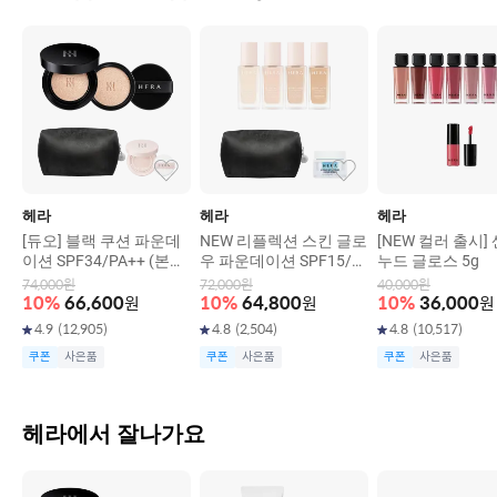
전체적으로 헤라 실키 스테이 파운데이션은 자연스러운 커버력과
뛰어난 지속력을 제공해 주어서 데일리로 사용하기 좋은 파운데이
션이에요. 고급스러운 마무리와 편안한 착용감을 원하신다면 추천
드립니다. 개인적으로 만족스러운 제품이라 재구매 의향이 있어요!
헤라
헤라
헤라
[듀오] 블랙 쿠션 파운데
NEW 리플렉션 스킨 글로
[NEW 컬러 출시]
이션 SPF34/PA++ (본품
우 파운데이션 SPF15/P
누드 글로스 5g
15g+리필15g)
A++ 30g
74,000
원
72,000
원
40,000
원
10
%
66,600
원
10
%
64,800
원
10
%
36,000
원
4.9
(
12,905
)
4.8
(
2,504
)
4.8
(
10,517
)
쿠폰
사은품
쿠폰
사은품
쿠폰
사은품
헤라에서 잘나가요