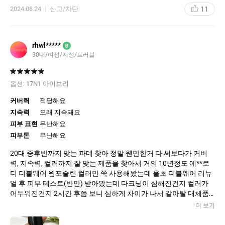
11
2024.08.24
신고/차단
매트함 : 이것저것 찾아보고 [손으로 찍어바른 후 스펀지에 크림미
스트 뿌려 발라보자고 결정]. 아예 하나도 안 뜨고 너무 좋았음. 가벼
운 파우더처리를 따로 할 정도
(스킨케어 : 유세린 토너1+바이오더마 토너3+수분세럼1+유분기있
rhwl*****
B
는 유기자차 선크림)
30대/여성/지성/트러블
특히 무조건 코 옆에 끼는 피부인데 하나도 안끼고 정말 얇게 발려
요... 대박
옵션:
17N1 아이보리
선크림만 바른마냥 가벼워요 굿
커버력
적당해요
커버력 : 트러블은 없지만 볼에 잔흔이 좀 있는데 안 가려져요. 얇고
지속력
오래 지속돼요
자연스러운 느낌? 원했던 느낌이라 대만족. 요쳘이 드라마틱하게
피부 표현
무난해요
커버되진 않으나 2시간 후부터 피부 더 예뻐짐
피부톤
무난해요
밀착력 좋은 건 맞는데 바르기 힘들다는 건 전혀 못 느꼈어요. 화장
20대 중후반까지 맞는 파데 찾아 정말 웬만한거 다 써보다가 커버
잘 안 하는 똥손입니다. 강추.
력, 지속력, 컬러까지 잘 맞는 제품을 찾아서 거의 10년정도 에**로
더 더블웨어 웜포슬린 컬러만 쭉 사용해왔는데 올초 더블웨어 리뉴
사진은 화장 4시간 후 입니다(중간에 땀 흘림)
얼 후 피부 테스트(반만) 받아봤는데 다크닝이 심해진건지 컬러가
어두워진건지 2시간 후쯤 보니 심하게 차이가 나서 갈아탈 대체품
열심히 서칭 후 헤라 실키스테이 테스트 받아보고 마음에 들어서 구
더 보기
매하게 됐어요. 매트한 마무리감이나 커버력는 조금 기대에 못미치
지만 가격이 더블웨어보가 저렴하니 용서됩니다 ㅎㅎ 꽤나 비슷하