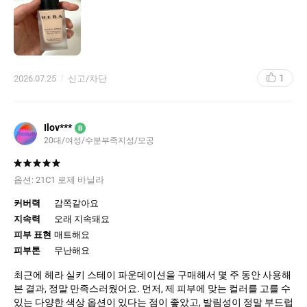
고 일단 컬러가 너무 잘 맞네요. 이제 헤라로 정착하려구요! 이참에
국산 애용하고 좋네요 ㅎㅎ
픽싱이 빠르고 매트하게 마무리 되는 제형이므로 전체 도포후 절대
못펴발라요. 저는 손등에 반펌프 정도 짠 후 스패출러로 부분적으로
1
2026.07.25
신고/차단
펴바르고 물티슈로 살짝 수분먹인 쿠션퍼프로 두드려주는데 코를
시작으로 한쪽볼-인중,턱-반대쪽볼-이마 이런식으로 꼭 부분적으로
나누어서 스패출러-퍼프 마무리까지 하고 다음 부분 넘어가야 펴바
를 수 있어요! 바로 안펴바르면 바로 굳어 자국남아요. 그리고 웬만
Ilov***
B
하면 여러면 레이어링 하지마세요. 픽싱된거 다시 위에 (특히 수분
20대/여성/수분부족지성/모공
먹인 퍼프로) 두드리면 고대로 뜯겨나가고 지저분해져서 다 지우고
새로 시작해야합니다^^ 저는 이미 다년간 더블웨어로 숙련이 되어
있어서 인지 크게 바르기 어렵진 않았어요! 처음엔 테스트 해보시길
옵션:
21C1 로제 바닐라
추천드려요!
커버력
감쪽같아요
지속력
오래 지속돼요
피부 표현
매트해요
피부톤
무난해요
최근에 헤라 실키 스테이 파운데이션을 구매해서 몇 주 동안 사용해
본 결과, 정말 만족스러웠어요. 먼저, 제 피부에 맞는 컬러를 고를 수
있는 다양한 색상 옵션이 있다는 점이 좋았고, 발림성이 정말 부드럽