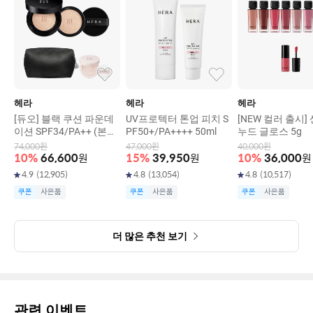
헤라
헤라
헤라
[듀오] 블랙 쿠션 파운데
UV프로텍터 톤업 피치 S
[NEW 컬러 출시]
이션 SPF34/PA++ (본품
PF50+/PA++++ 50ml
누드 글로스 5g
15g+리필15g)
74,000
원
47,000
원
40,000
원
10
%
66,600
원
15
%
39,950
원
10
%
36,000
원
4.9
(
12,905
)
4.8
(
13,054
)
4.8
(
10,517
)
쿠폰
사은품
쿠폰
사은품
쿠폰
사은품
더 많은 추천 보기
관련 이벤트