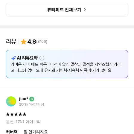
뷰티피드 전체보기
리뷰
4.8
(
8106
)
설
AI 리뷰요약
명
가벼운 세미 매트 파운데이션이 얇게 밀착돼 결점을 자연스럽게 가리
고 다크닝 없이 오래 유지돼 커버력·지속력 만족 후기가 많아요
jiau*
B
20대/여성/건성
옵션:
17N1 아이보리
커버력
잘 안가려져요