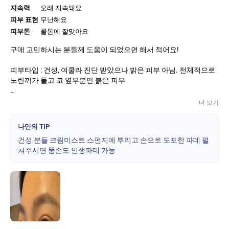
지속력
오래 지속돼요
피부 표현
무난해요
피부톤
쿨톤에 잘맞아요
구매 고민하시는 분들께 도움이 되었으면 해서 적어요!
피부타입 : 건성, 여쿨라 진단 받았으나 밝은 피부 아님. 전체적으로
노란끼가 돌고 코 옆부분만 붉은 피부
건성이고 곧 겨울이지만 매트한 걸 좋아해서 알아보던 중에 유명하
더 보기
다고 해서 리뷰 5천개는 본 거 같아요
지속력 최강이라고 해서 미스트를 쓰던 세럼을 섞어쓰던 어떻게든
나만의 TIP
이 파운데이션 가져가자고 생각했고, 호수가 가장 고민 됐습니다
건성 분들 크림미스트 스펀지에 뿌리고 손으로 도포한 파데 펼
쳐주시면 똥손도 인생파데 가능
결과)
색상 : 받고 손등테스트상 노란끼가 많이 돌고 그닥 밝지 않아 실망
했음.
얼굴에 발라보니 반톤 정도 화사하게 밝아지는 적당한 컬러였음. 목
에 안 발라도 큰 차이 없어서 좋았음. 노란끼가 잘 안 느껴짐. 근데 진
짜 차분해서 1-2톤 업 추천(기존에 핑베 19.7호정도 쓰는데, 실키쿨
호수는 채도가 높아서 뉴트럴로 선택)