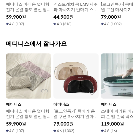
메디니스 바디온 멀티형
넥스트레쳐 목 EMS 저주
[로그인특가] 목베
전기 온열 황토 열선 찜질
파 마사지기 안마기 스트
열 쿠션 마사지기
기 3종
레칭 기구
버블쿠션 (레드,골
59,900
원
44,900
원
79,000
원
이트,블랙)
4.6
(
107
)
4.3
(
318
)
4.6
(
1,002
)
메디니스에서 잘나가요
메디니스
메디니스
메디니스
메디니스 바디온 멀티형
[로그인특가] 목베개 온
스테이 파라핀 베
전기 온열 황토 열선 찜질
열 쿠션 마사지기 안마기
피 손 발 손목 왁
기 3종
버블쿠션 (레드,골드,화
용해기 MD-143G
59,900
원
79,000
원
119,000
원
이트,블랙)
4.6
(
107
)
4.6
(
1,002
)
4.8
(
16
)