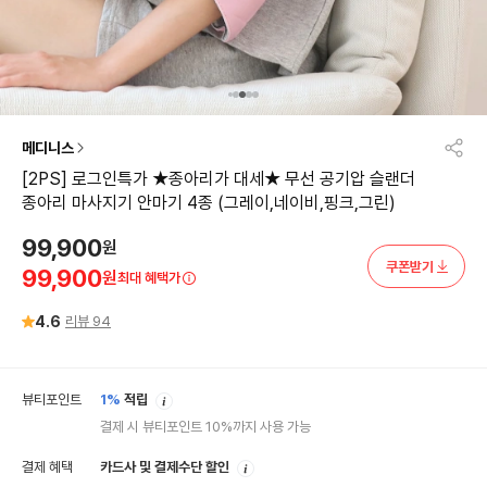
메디니스
[2PS] 로그인특가 ★종아리가 대세★ 무선 공기압 슬랜더
종아리 마사지기 안마기 4종 (그레이,네이비,핑크,그린)
99,900
원
쿠폰받기
99,900
원
최대 혜택가
4.6
리뷰
94
안
뷰티포인트
1%
적립
내
결제 시 뷰티포인트 10%까지 사용 가능
안
결제 혜택
카드사 및 결제수단 할인
내