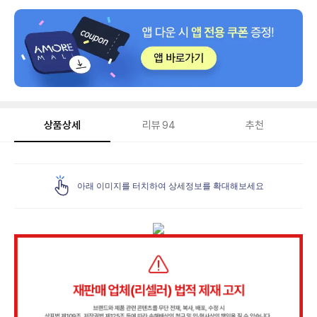
상품상세
리뷰
94
추천
상
품
아래 이미지를 터치하여 상세정보를 확대해보세요
상
세