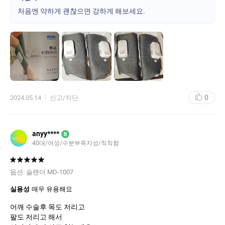
원 버튼을 누르고 모드를 선택합니다.
처음엔 약하게 괜찮으면 강하게 해보세요.
활력 모드,휴식 모드,회복 모드 다 사용해 봤는데 활력 모드는 진짜
조여 지는 느낌이 강해서 조금 아프더라구요.개인적으로 저는 휴식
모드가 젤 좋았어요.
생각보다 힘이 센 무선 종아리 마사지기 무선이라 일단 너무 편하고
판매자 정보
공기압이 세서 좋아요.15분씩 세번 사용해 봤는데 다리가 많이 편해
진 것 같아요.자고 일어나 보면 더 확실히 알 수 있겠지만 처음 써봤
는데 좋아서 상품평 남깁니다.하나 더 사서 선물 하려구요.제가 사
상호 및 대표자 성명
(주)미래바이텍
/
김락기
용해 보니 정말 좋아서요.곧 다리가 편해질 것 같아 기분이 좋아요.
자기전에 꼭 마사지 하고 잘래요.좋은 상품 감사합니다.잘 쓸께요.
0
사업자 주소
서울특별시 금천구 가산디지털2로 115 (대륭테크
2024.05.14
신고/차단
노타운3차) 611호
고객 문의 대표 번호
15226766
anyy****
B
사업자 번호
123-81-38448
40대/여성/수분부족지성/칙칙함
통신판매신고번호
제 2011-서울금천-0798 호
대표이메일
online01@mediness.com
옵션:
슬랜더 MD-1007
실용성
매우 유용해요
어깨 수술후 목도 저리고
팔도 저리고 해서