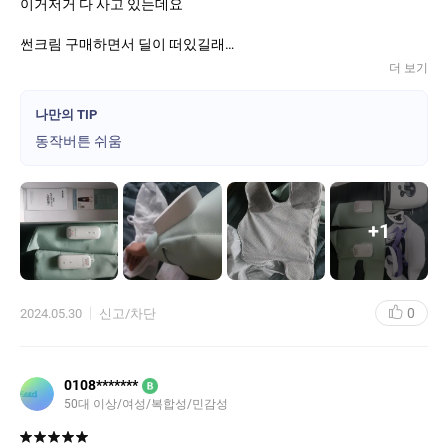
이거저거 다 사고 있는데요
썬크림 구매하면서 딜이 떠있길래
구매하려던 제품이 아닌
더 보기
이 제품을 구매하게 되었어요.
나만의 TIP
팔에 마사지 했고요.
동작버튼 쉬움
찍찍이가 진짜 강력해서
힘껏 뜯어야 붙혀야 됩니다.
마사지 강도는 훌륭
골고루 팔 전체를 주무르듯
+
1
고통이 사라지는듯 합니다.
수술 한달도 안지났지만
이건 두고두고 사용 할거 같아요
0
2024.05.30
신고/차단
역시 탁월한 선택이였던거 같아요.
색상도 그린 원래부터 그린 좋아하는데
0108*******
B
촌스럽지도 않고
50대 이상/여성/복합성/민감성
좋네요.