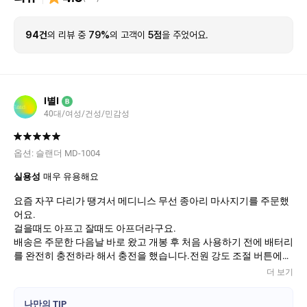
94건
의 리뷰 중
79%
의 고객이
5점
을 주었어요.
I별I
B
40대/여성/건성/민감성
옵션:
슬랜더 MD-1004
실용성
매우 유용해요
요즘 자꾸 다리가 땡겨서 메디니스 무선 종아리 마사지기를 주문했
어요.
걸을때도 아프고 잘때도 아프더라구요.
배송은 주문한 다음날 바로 왔고 개봉 후 처음 사용하기 전에 배터리
를 완전히 충전하라 해서 충전을 했습니다.전원 강도 조절 버튼에
녹색 표시등이 들어오면 충전이 다 된거랍니다.
더 보기
왼쪽 다리에 착용시 본체 전원 버튼이 왼쪽에
오른쪽 다리에 착용시 본체 전원 버튼이 오른쪽에 위치하게 하고 전
나만의 TIP