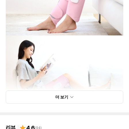
더 보기
리뷰
4.6
(
94
)