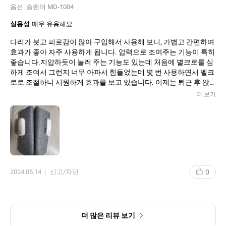
옵션:
슬랜더 MD-1004
제 점수는요
98점입니다.
실용성
매우 유용해요
-2점은 찍찍이가 너무 강력해서
다리가 붓고 피로감이 많아 구입해서 사용해 보니, 가볍고 간편하며
버겁게 뗀다는거
효과가 좋아 자주 사용하게 됩니다. 압력으로 조여주는 기능이 특히
좋습니다.지압하듯이 눌러 주는 기능도 있는데 처음에 별크로를 심
하게 조여서 그런지 너무 아파서 힘들었는데 몇 번 사용하면서 벨크
로로 조절하니 시원하게 효과를 보고 있습니다. 이제는 퇴근 후 앉
아서도 누워서도 쉴 때는 언제든 하루에도 몇 번씩 사용하게 됩니
더 보기
다. 세일 기간에 구매하여 매우 만족도 높게 사용하고 있습니다.
0
2024.05.14
신고/차단
더 많은 리뷰 보기