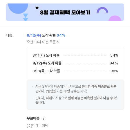
배송
8/12(수)
도착 확률
94%
오전 10시 이전 주문 시
8/11(화)
도착 확률
54
%
8/12(수)
도착 확률
94
%
8/13(목)
도착 확률
98
%
최근 3개월의 배송데이터 기반으로 분석한
예측 배송완료 확률
입니다. (영업일 기준, 주말 공휴일 제외)
판매자, 택배사 사정으로
실제 배송은 예측된 결과와 다를 수 있
습니다.
안
무료배송
내
(주)미래바이텍