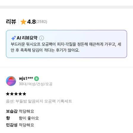
리뷰
4.8
(
2582
)
설
AI 리뷰요약
명
부드러운 워시오프 모공팩이 피지·각질을 정돈해 매끈하게 가꾸고, 세
안 후 촉촉해 당김이 적다는 후기가 많아요.
wjs1***
B
30대/여성/건성/모공
옵션:
부들밤 말끔피지 모공팩 기획세트
보습감
적당해요
향
향이 좋아요
민감성
적당해요