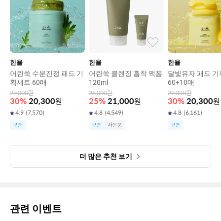
한율
한율
한율
어린쑥 수분진정 패드 기
어린쑥 클렌징 흡착 팩폼
달빛유자 패드 
획세트 60매
120ml
60+10매
29,000
원
28,000
원
29,000
원
30
%
20,300
원
25
%
21,000
원
30
%
20,300
원
4.9
(
7,570
)
4.8
(
4,549
)
4.8
(
6,161
)
쿠폰
쿠폰
사은품
쿠폰
더 많은 추천 보기
관련 이벤트