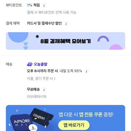
안
뷰티포인트
1%
적립
내
결제 시 뷰티포인트 전액 사용 가능
안
결제 혜택
카드사 및 결제수단 할인
내
배송
안
오후 6시까지 주문 시
내일 도착 95%
내
서울, 경기 주문 시
안
무료배송
내
아모레퍼시픽