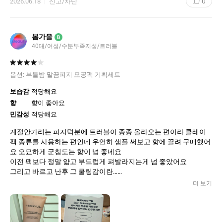
0
2026.06.18
신고/차단
봄가을
B
40대/여성/수분부족지성/트러블
옵션:
부들밤 말끔피지 모공팩 기획세트
보습감
적당해요
향
향이 좋아요
민감성
적당해요
계절안가리는 피지덕분에 트러블이 종종 올라오는 편이라 클레이
팩 종류를 사용하는 편인데 우연히 샘플 써보고 향에 끌려 구매했어
요 오묘하게 군침도는 향이 넘 좋네요
이전 팩보다 정말 얇고 부드럽게 펴발라지는게 넘 좋았어요
그리고 바르고 난후 그 쿨링감이란…
달콤한 향과 언발란스 같음서 신기했어요
더 보기
정말 여름에 사용하면 딱 좋을것 같아요!
단지 그 밤피알갱이가 저한테 불청객 같은 느낌
자꾸 손가락에 걸리적거려서 ㅋ
다음엔 통째로 손안대고 써볼려구요