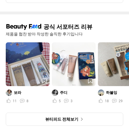
공식 서포터즈 리뷰
제품을 협찬 받아 작성한 솔직한 후기입니다
보라
주디
하블잉
11
8
5
3
18
29
뷰티피드 전체보기