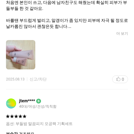
처음엔 본인이 쓰고, 다음에 남자친구도 해줬는데 확실히 피부가 부
들부들 한 것 같아요.
바를땐 부드럽게 발리고, 알갱이가 좀 있지만 피부에 자극 될 정도로
날카롭진 않아서 괜찮은듯 합니다.
더 보기
바르고나면 천천히 굳는데 10분도 못기다릴 정도로 딱딱하고 아프
게 굳지 않아요.
두껍게 바르지 않아서 씻을대도 물로 살살 롤링하면서 세안하면 잘
지워집니다 :)
얼굴이 보송보송 하고, 결개선이 되더라고요.
블랙헤드나 피지는 잘 모르겠지만 아무튼 결에대해선 확실히 효과
0
2025.08.13
신고/차단
있었습니다.
마지막으로 향이 ㅋㅋ 리뷰에 달콤하다 그래서 어차피 인공향인데
역하면 어떡하지 했는데 자연스럽게 달달한 향이었어요. 쎄지 않아
jtem****
B
서 적당한 농도의 향이었습니다.
40대/여성/건성/칙칙함
바르면서 기분 좋아진다는게 무슨 뜻인지 알겠더라고요 ㅎ
불편감은 딱히 없었는데, 알갱이가 고르게 발리지 않는 다는 점? 그
옵션:
부들밤 말끔피지 모공팩 기획세트
정도 였습니다. 손으로 발라서 그런가..
그리고 가격이 좀 사악한 점.
보습감
건조해요