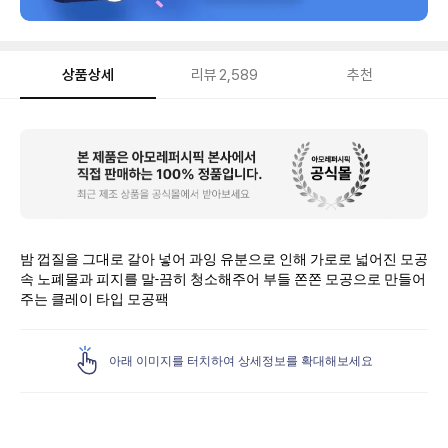
상품상세
리뷰
2,589
추천
상
품
상
세
밤 껍질을 그대로 갈아 넣어 과잉 유분으로 인해 가로로 넓어진 모공
속 노폐물과 피지를 말-끔히 청소해주어 부들 쫀쫀 모공으로 만들어
주는 클레이 타입 모공팩
아래 이미지를 터치하여 상세정보를 확대해보세요