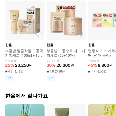
한율
한율
한율
부들밤 깔끔각질 모공팩
부들밤 모공수축 패드 기
랩핑 마스크 기획
기획세트 (100ml + 15ml
획세트 (60+10매)
매 (+1매 증정)
+ 모공패드 2매입 (2EA))
27,000
원
29,000
원
16,000
원
25
%
20,250
원
30
%
20,300
원
45
%
8,800
원
4.8
(
1,413
)
4.8
(
3,186
)
4.9
(
6,008
)
쿠폰
쿠폰
한율에서 잘나가요