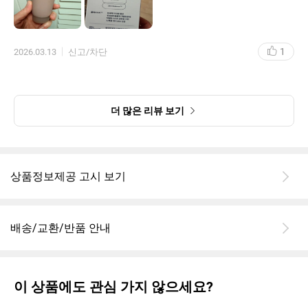
10분정도 후 살살 문질문질하며 세안하니 모공낀거없이
깔끔하게 씻겨지네요
모공축소는 더 써봐야알테고 일단은 부들부들 피부되네요~
1
2026.03.13
신고/차단
그래서 부들밤인가봐요
전 만족하며 한달후기를 쓰게되길 기대해봅니다!
더 많은 리뷰 보기
상품정보제공 고시 보기
배송/교환/반품 안내
이 상품에도 관심 가지 않으세요?