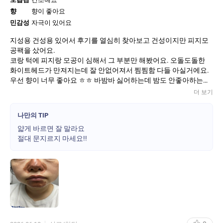
향
향이 좋아요
요정도?
민감성
자극이 있어요
지성용 건성용 있어서 후기를 열심히 찾아보고 건성이지만 피지모
공팩을 샀어요.
코랑 턱에 피지랑 모공이 심해서 그 부분만 해봤어요. 오돌도돌한
화이트헤드가 만져지는데 잘 안없어져서 찜찜함 다들 아실거에요.
우선 향이 너무 좋아요 ㅎㅎ 바밤바 싫어하는데 밤도 안좋아하는데
달콤해서 좋아요.
더 보기
색은 머드팩같은데 밤껍질이 꽤 자극있어요. 율무팩도 하고 했어서
자극에 자신 있었는데 자신감 꺼지네요
나만의 TIP
다들 문지르지 말라고 한 이유가 있어요.!!!!
얇게 바르면 잘 말라요
얇게 바르고 5분있으니 마르면서 피부가 굳어서 씻어 냈어요. 화이
절대 문지르지 마세요!!
트헤드는 눈으로 보여요. 근데 요철이 없어지고 매끈해졌어요. 일부
러 클렌징오일 썼는데 그것보다 더 효과있어요. 매끈해서 자꾸 만지
게 돼요. 단점은 피부도 좀 건조해져요. ㅎㅎ 샘플로 주는건 다른 타
입이었으면 둘다 써보는건데 싶어서 아쉬워요