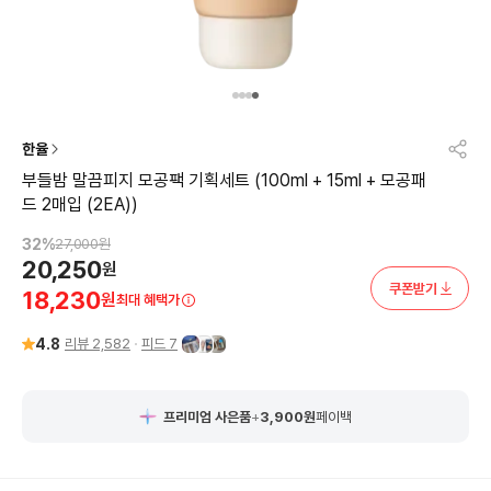
한율
부들밤 말끔피지 모공팩 기획세트 (100ml + 15ml + 모공패
드 2매입 (2EA))
32
%
27,000
원
20,250
원
쿠폰받기
18,230
원
최대 혜택가
4.8
리뷰
2,582
피드
7
프리미엄 사은품
+
3,900
원
페이백