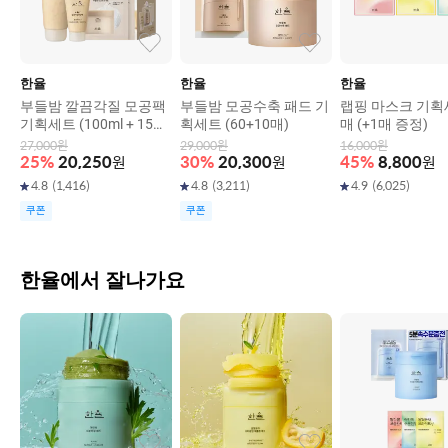
한율
한율
한율
부들밤 깔끔각질 모공팩
부들밤 모공수축 패드 기
랩핑 마스크 기획
기획세트 (100ml + 15ml
획세트 (60+10매)
매 (+1매 증정)
+ 모공패드 2매입 (2EA))
27,000
원
29,000
원
16,000
원
25
%
20,250
원
30
%
20,300
원
45
%
8,800
원
4.8
(
1,416
)
4.8
(
3,211
)
4.9
(
6,025
)
쿠폰
쿠폰
한율에서 잘나가요