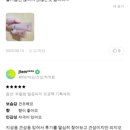
더 보기
바르고나면 천천히 굳는데 10분도 못기다릴 정도로 딱딱하고 아프
게 굳지 않아요.
두껍게 바르지 않아서 씻을대도 물로 살살 롤링하면서 세안하면 잘
지워집니다 :)
얼굴이 보송보송 하고, 결개선이 되더라고요.
블랙헤드나 피지는 잘 모르겠지만 아무튼 결에대해선 확실히 효과
0
2025.08.13
신고/차단
있었습니다.
마지막으로 향이 ㅋㅋ 리뷰에 달콤하다 그래서 어차피 인공향인데
역하면 어떡하지 했는데 자연스럽게 달달한 향이었어요. 쎄지 않아
jtem****
B
서 적당한 농도의 향이었습니다.
40대/여성/건성/칙칙함
바르면서 기분 좋아진다는게 무슨 뜻인지 알겠더라고요 ㅎ
불편감은 딱히 없었는데, 알갱이가 고르게 발리지 않는 다는 점? 그
옵션:
부들밤 말끔피지 모공팩 기획세트
정도 였습니다. 손으로 발라서 그런가..
그리고 가격이 좀 사악한 점.
보습감
건조해요
향
향이 좋아요
요정도?
민감성
자극이 있어요
지성용 건성용 있어서 후기를 열심히 찾아보고 건성이지만 피지모