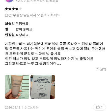
40대/여성/수분부족지성/트러블
옵션:
부들밤 말끔피지 모공팩 기획세트
보습감
적당해요
향
향이 좋아요
민감성
적당해요
계절안가리는 피지덕분에 트러블이 종종 올라오는 편이라 클레이
팩 종류를 사용하는 편인데 우연히 샘플 써보고 향에 끌려 구매했어
요 오묘하게 군침도는 향이 넘 좋네요
이전 팩보다 정말 얇고 부드럽게 펴발라지는게 넘 좋았어요
그리고 바르고 난후 그 쿨링감이란…
달콤한 향과 언발란스 같음서 신기했어요
더 보기
정말 여름에 사용하면 딱 좋을것 같아요!
단지 그 밤피알갱이가 저한테 불청객 같은 느낌
자꾸 손가락에 걸리적거려서 ㅋ
다음엔 통째로 손안대고 써볼려구요
10분정도 후 살살 문질문질하며 세안하니 모공낀거없이
깔끔하게 씻겨지네요
모공축소는 더 써봐야알테고 일단은 부들부들 피부되네요~
1
2026.03.13
신고/차단
그래서 부들밤인가봐요