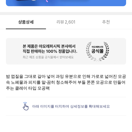
상품상세
리뷰
2,601
추천
상
품
상
세
밤 껍질을 그대로 갈아 넣어 과잉 유분으로 인해 가로로 넓어진 모공
속 노폐물과 피지를 말-끔히 청소해주어 부들 쫀쫀 모공으로 만들어
주는 클레이 타입 모공팩
아래 이미지를 터치하여 상세정보를 확대해보세요