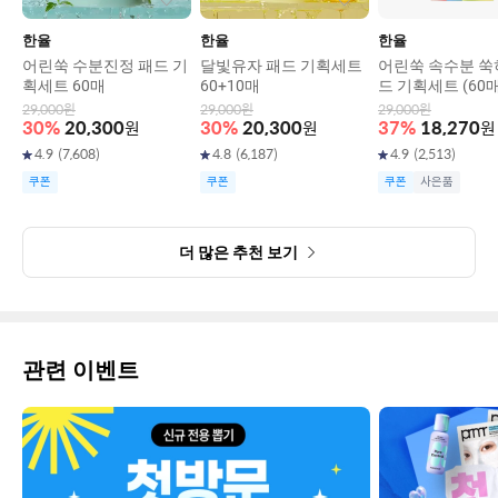
한율
한율
한율
어린쑥 수분진정 패드 기
달빛유자 패드 기획세트
어린쑥 속수분 쑥
획세트 60매
60+10매
드 기획세트 (60매
매)
29,000
원
29,000
원
29,000
원
30
%
20,300
원
30
%
20,300
원
37
%
18,270
원
4.9
(
7,608
)
4.8
(
6,187
)
4.9
(
2,513
)
쿠폰
쿠폰
쿠폰
사은품
더 많은 추천 보기
관련 이벤트