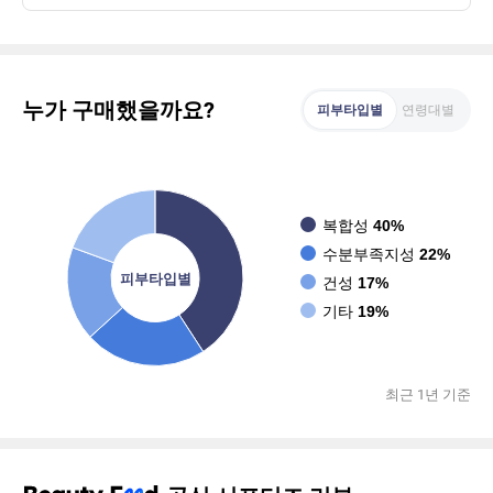
누가 구매했을까요?
피부타입별
연령대별
복합성
40%
수분부족지성
22%
피부타입별
건성
17%
기타
19%
최근 1년 기준