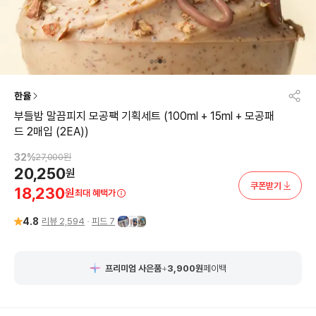
한율
부들밤 말끔피지 모공팩 기획세트 (100ml + 15ml + 모공패
드 2매입 (2EA))
32
%
27,000
원
20,250
원
쿠폰받기
18,230
원
최대 혜택가
4.8
리뷰
2,594
피드
7
프리미엄 사은품
+
3,900
원
페이백