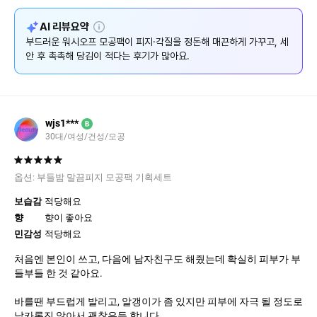
설
AI 리뷰요약
명
부드러운 워시오프 모공팩이 피지·각질을 정돈해 매끈하게 가꾸고, 세
안 후 촉촉해 당김이 적다는 후기가 많아요.
wjs1***
B
30대/여성/건성/모공
옵션:
부들밤 말끔피지 모공팩 기획세트
보습감
적당해요
향
향이 좋아요
민감성
적당해요
처음엔 본인이 쓰고, 다음에 남자친구도 해줬는데 확실히 피부가 부
들부들 한 것 같아요.
바를땐 부드럽게 발리고, 알갱이가 좀 있지만 피부에 자극 될 정도로
날카롭진 않아서 괜찮은듯 합니다.