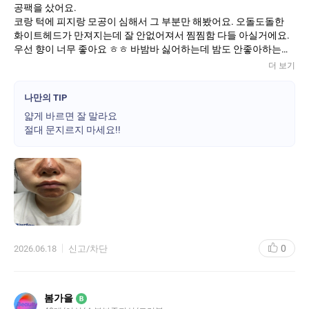
공팩을 샀어요.
코랑 턱에 피지랑 모공이 심해서 그 부분만 해봤어요. 오돌도돌한
화이트헤드가 만져지는데 잘 안없어져서 찜찜함 다들 아실거에요.
우선 향이 너무 좋아요 ㅎㅎ 바밤바 싫어하는데 밤도 안좋아하는데
달콤해서 좋아요.
더 보기
색은 머드팩같은데 밤껍질이 꽤 자극있어요. 율무팩도 하고 했어서
자극에 자신 있었는데 자신감 꺼지네요
나만의 TIP
다들 문지르지 말라고 한 이유가 있어요.!!!!
얇게 바르면 잘 말라요
얇게 바르고 5분있으니 마르면서 피부가 굳어서 씻어 냈어요. 화이
절대 문지르지 마세요!!
트헤드는 눈으로 보여요. 근데 요철이 없어지고 매끈해졌어요. 일부
러 클렌징오일 썼는데 그것보다 더 효과있어요. 매끈해서 자꾸 만지
게 돼요. 단점은 피부도 좀 건조해져요. ㅎㅎ 샘플로 주는건 다른 타
입이었으면 둘다 써보는건데 싶어서 아쉬워요
0
2026.06.18
신고/차단
봄가을
B