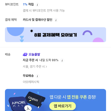
안
뷰티포인트
1%
적립
내
결제 시 뷰티포인트 전액 사용 가능
안
결제 혜택
카드사 및 결제수단 할인
내
배송
안
지금 주문 시
내일 도착 88%
내
서울, 경기 주문 시
안
무료배송
내
아모레퍼시픽