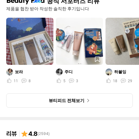
공식 서포터즈 리뷰
제품을 협찬 받아 작성한 솔직한 후기입니다
보라
주디
하블잉
11
8
5
3
18
29
뷰티피드 전체보기
리뷰
4.8
(
2594
)