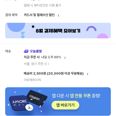
내
결제 시 뷰티포인트 사용 불가
안
결제 혜택
카드사 및 결제수단 할인
내
배송
안
지금 주문 시
내일 도착 88%
내
서울, 경기 주문 시
안
배송비 2,500원
(20,000원 이상 무료배송)
내
아모레퍼시픽