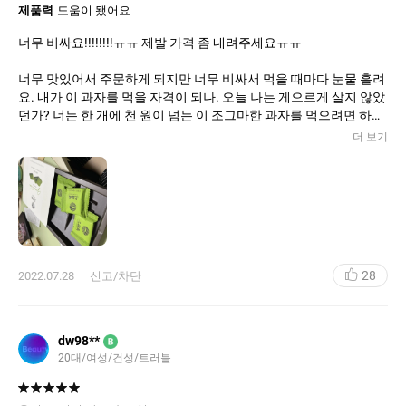
판매자 정보
제품력
도움이 됐어요
너무 비싸요!!!!!!!!ㅠㅠ 제발 가격 좀 내려주세요ㅠㅠ
상호 및 대표자 성명
아모레퍼시픽
/
김승환
너무 맛있어서 주문하게 되지만 너무 비싸서 먹을 때마다 눈물 흘려
사업자 주소
서울시 용산구 한강대로 100
요. 내가 이 과자를 먹을 자격이 되나. 오늘 나는 게으르게 살지 않았
고객 문의 대표 번호
0800305454
던가? 너는 한 개에 천 원이 넘는 이 조그마한 과자를 먹으려면 하루
를 정말 잘 살아야 할 것이야. 이런 말이 뇌의 어딘가에서 들려오는
더 보기
사업자 번호
106-86-43373
것 같다고요! 하다하다 이젠 과자도 눈치 보며 먹어야 한다니..ㅠㅠ
돈 많이 벌어서 이런 과자 백 개 천 개 쌓아두고 먹는 게 제 소원입니
통신판매신고번호
2017-서울용산-1308
다. 하나 먹고 하나 들고 거실 나갔다가 엄마 아빠한테 5개 뺏기고
대표이메일
support_kr@amoremall.com
엉엉 울며 들어와서 고이고이 모셔두고 있는 3개 입니다. 누가 몇 개
먹었는지 다 기억해요. 그 정도입니다. 감사해요.
28
2022.07.28
신고/차단
dw98**
B
20대/여성/건성/트러블