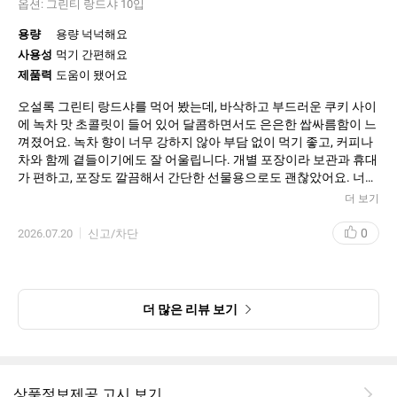
옵션:
그린티 랑드샤 10입
용량
용량 넉넉해요
사용성
먹기 간편해요
제품력
도움이 됐어요
오설록 그린티 랑드샤를 먹어 봤는데, 바삭하고 부드러운 쿠키 사이
에 녹차 맛 초콜릿이 들어 있어 달콤하면서도 은은한 쌉싸름함이 느
껴졌어요. 녹차 향이 너무 강하지 않아 부담 없이 먹기 좋고, 커피나
차와 함께 곁들이기에도 잘 어울립니다. 개별 포장이라 보관과 휴대
가 편하고, 포장도 깔끔해서 간단한 선물용으로도 괜찮았어요. 너무
달기만 한 과자보다 녹차 풍미가 있는 디저트를 좋아한다면 만족할
더 보기
만한 제품입니다.
0
2026.07.20
신고/차단
더 많은 리뷰 보기
상품정보제공 고시 보기