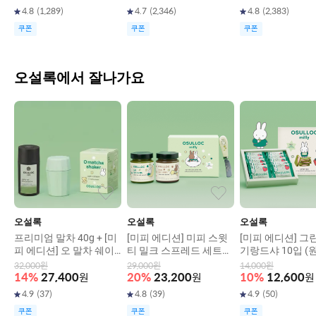
4.8
(
1,289
)
4.7
(
2,346
)
4.8
(
2,383
)
쿠폰
쿠폰
쿠폰
오설록에서 잘나가요
오설록
오설록
오설록
프리미엄 말차 40g + [미
[미피 에디션] 미피 스윗
[미피 에디션] 그
피 에디션] 오 말차 쉐이
티 밀크 스프레드 세트
기랑드샤 10입 (
커 1ea
(원산지:상세설명참조)
상세설명참조)
32,000
원
29,000
원
14,000
원
14
%
27,400
원
20
%
23,200
원
10
%
12,600
원
4.9
(
37
)
4.8
(
39
)
4.9
(
50
)
쿠폰
쿠폰
쿠폰