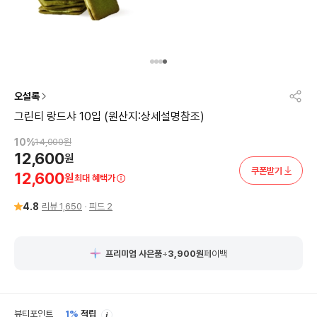
오설록
그린티 랑드샤 10입 (원산지:상세설명참조)
10
%
14,000
원
12,600
원
쿠폰받기
12,600
원
최대 혜택가
4.8
리뷰
1,650
피드
2
프리미엄 사은품
+
3,900
원
페이백
안
뷰티포인트
1%
적립