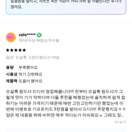
달콤함을 살리고, 사르르 녹는 식감이 커피·차와 잘 어울린다는 후기가
많아요.
colo*****
B
30대/여성/복합성/트러블
옵션:
오설록 그린티랑드샤 10입
용량
부족했어요
사용성
먹기 간편해요
제품력
도움이 됐어요
오설록 랑드샤 드디어 영접해봅니다!!! 전부터 오설록 랑드샤가 그
렇게 맛이 기가 막히다며 다들 추천을 해줬었는데 솔직하게 쉽게 접
하기는 어려운 가격이기 때문에 매번 고민고민하기만 했었는데 이
번에 이벤트로 기프트카드 5천원을 받아서 드디어! 주문했지요ㅎㅎ
양은 제 대용량 위에 비히면 매우 적다는가 아쉬워요ㅠ 그래도 정말
눈물나게 맛있네요ㅠㅠ 진작 먹어볼걸 그랬어요 지갑은 슬퍼서 울
더 보기
지만 제 혀는 기쁨의 환희가 가득하네요. 대용량으로도 제작해서 쪼