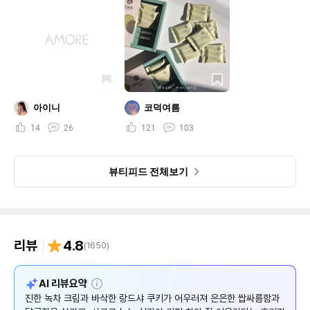
아이니
코덕여름
14
26
121
103
뷰티피드 전체보기
리뷰
4.8
(
1650
)
설
AI 리뷰요약
명
진한 녹차 크림과 바삭한 랑드샤 쿠키가 어우러져 은은한 쌉싸름함과