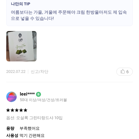
금 할인을 넣어주시면 더 인기 많을 것 같고 사실은 제 바람입니다.
나만의 TIP
과자도 너무 맛있지만 속에 크림 예술이에요 힌번은 꼭 먹어봐야 할
여름보다는 가을, 겨울에 주문해야 크림 한방울마저도 제 입속
과자에요 다음에도 또 주문해야겠어요
으로 넣을 수 있습니다!
6
2022.07.22
신고/차단
leei****
B
50대 이상/여성/건성/트러블
옵션:
오설록 그린티랑드샤 10입
용량
부족했어요
사용성
먹기 간편해요