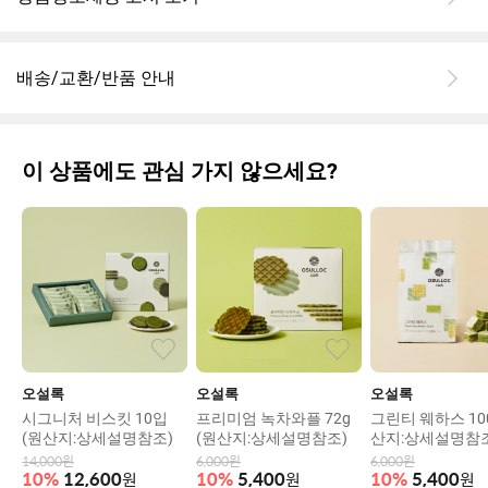
배송/교환/반품 안내
이 상품에도 관심 가지 않으세요?
오설록
오설록
오설록
시그니처 비스킷 10입
프리미엄 녹차와플 72g
그린티 웨하스 100
(원산지:상세설명참조)
(원산지:상세설명참조)
산지:상세설명참조
14,000
원
6,000
원
6,000
원
10
%
12,600
원
10
%
5,400
원
10
%
5,400
원