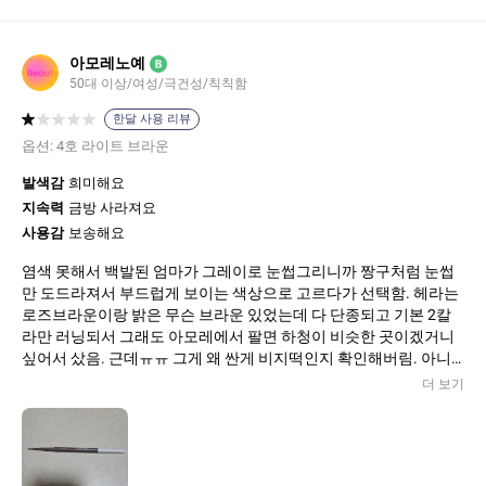
아모레노예
B
50대 이상/여성/극건성/칙칙함
한달 사용 리뷰
옵션:
4호 라이트 브라운
발색감
희미해요
지속력
금방 사라져요
사용감
보송해요
염색 못해서 백발된 엄마가 그레이로 눈썹그리니까 짱구처럼 눈썹
만 도드라져서 부드럽게 보이는 색상으로 고르다가 선택함. 헤라는
로즈브라운이랑 밝은 무슨 브라운 있었는데 다 단종되고 기본 2칼
라만 러닝되서 그래도 아모레에서 팔면 하청이 비슷한 곳이겠거니
싶어서 샀음. 근데ㅠㅠ 그게 왜 싼게 비지떡인지 확인해버림. 아니
리뷰 뭐냐고.. 다들 어떻게 썼길래 잘 그려지는거죠? 울엄마가 너무
더 보기
못 쓴건가?
오일리한 메이크업에 사용하면 케이킹현상 있는거 아니까 파우더
처리 좀 하고 쓰셨을텐데도 안그려진다시는데..
떨어뜨리니까 똑 부러져서 반은 날렸다고,, 이게 심을 돌려서 빼서