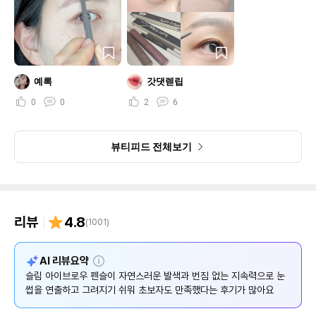
예록
갓댓렏립
0
0
2
6
뷰티피드 전체보기
리뷰
4.8
(
1001
)
설
AI 리뷰요약
명
슬림 아이브로우 펜슬이 자연스러운 발색과 번짐 없는 지속력으로 눈
썹을 연출하고 그려지기 쉬워 초보자도 만족했다는 후기가 많아요