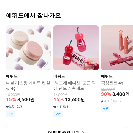
에뛰드에서 잘나가요
에뛰드
에뛰드
에뛰드
더블 래스팅 커버톡 컨실
[빙그레 에디션] 포근 픽
픽싱틴트 4g
팟 4g
싱 틴트 기획세트
12,000
원
30
%
8,400
원
10,000
원
16,000
원
15
%
8,500
원
15
%
13,600
원
4.7
(
3,885
)
5.0
(
17
)
4.8
(
56
)
쿠폰
쿠폰
쿠폰
더 많은 추천 보기