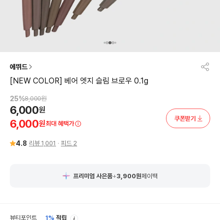
에뛰드
[NEW COLOR] 베어 엣지 슬림 브로우 0.1g
25
%
8,000
원
6,000
원
쿠폰받기
6,000
원
최대 혜택가
4.8
리뷰
1,001
피드
2
프리미엄 사은품
+
3,900
원
페이백
안
뷰티포인트
1%
적립