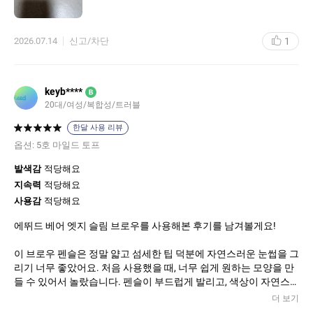
부러진게 아니라 화장대에서 떨어져서 집어들고 돌려보니 뚝 떨인
거라.. 경도도 약한데 그릴땐 단단이라니!
내가 블랙쿠션하고 손등에 그려도 미끄러지기만하고 안그려지긴
1
2026.07.14
신고/차단
함.
설화수도 아이브로우 단종하고ㅠㅠ
keyb****
B
20대/여성/복합성/트러블
한달 사용 리뷰
옵션:
5호 마일드 토프
발색감
적당해요
지속력
적당해요
사용감
적당해요
에뛰드 베어 엣지 슬림 브로우를 사용해본 후기를 남겨볼게요!
이 브로우 펜슬은 정말 얇고 섬세한 팁 덕분에 자연스러운 눈썹을 그
리기 너무 좋았어요. 처음 사용했을 때, 너무 쉽게 원하는 모양을 만
들 수 있어서 놀랐습니다. 펜슬이 부드럽게 발리고, 색상이 자연스
럽게 잘 어우러져서 하루 종일 유지되는 느낌이었어요.
더 보기