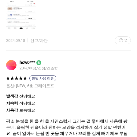
특히, 브로우 펜슬의 색감이 너무 강하지 않아서 내 눈썹 색과 잘 어
울렸고, 원하는 만큼 강도를 조절할 수 있어서 좋았습니다. 또한, 브
러쉬가 함께 있어 눈썹을 정리하고 블렌딩하기도 편리했어요.
지속력도 좋고, 땀이나 습기에도 잘 지워지지 않아서 외출할 때 안심
하고 사용할 수 있었습니다. 하루 종일 자연스러운 눈썹을 유지할
2
2024.09.18
신고/차단
수 있어 만족스러웠어요.
결론적으로, 에뛰드 베어 엣지 슬림 브로우는 사용하기 편리하고 자
연스러운 마무리를 원하는 분들에게 추천하고 싶은 제품입니다. 앞
hcw0***
B
으로도 계속 사용할 계획이에요!
20대/여성/건성/건조함
한달 사용 리뷰
옵션:
[NEW] 6호 그레이토프
발색감
선명해요
지속력
적당해요
사용감
보송해요
평소 눈썹을 한 올 한 올 자연스럽게 그리는 걸 좋아해서 사용해 봤
는데, 슬림한 펜슬이라 원하는 모양을 섬세하게 잡기 정말 편했어
요. 끝이 얇아서 눈썹 빈 곳을 채우거나 꼬리를 길게 빼기에도 부담