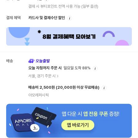
내
결제 시 뷰티포인트 전액 사용 가능
(일부 옵션)
안
결제 혜택
카드사 및 결제수단 할인
내
배송
안
오늘 자정까지 주문 시
일요일 도착 88%
내
서울, 경기 주문 시
안
배송비 2,500원
(20,000원 이상 무료배송)
내
아모레퍼시픽