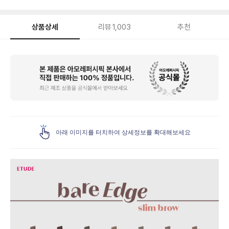
상품상세
리뷰
1,003
추천
상
품
상
세
아래 이미지를 터치하여 상세정보를 확대해보세요