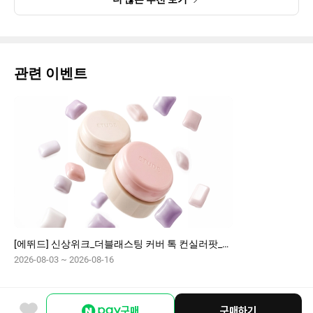
관련 이벤트
[에뛰드] 신상위크_더블래스팅 커버 톡 컨실러팟_#껌딱지커버
2026-08-03 ~ 2026-08-16
구매
구매하기