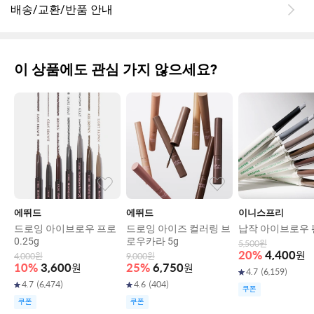
배송/교환/반품 안내
이 상품에도 관심 가지 않으세요?
에뛰드
에뛰드
이니스프리
드로잉 아이브로우 프로
드로잉 아이즈 컬러링 브
납작 아이브로우 
0.25g
로우카라 5g
5,500
원
20
%
4,400
원
4,000
원
9,000
원
10
%
3,600
원
25
%
6,750
원
4.7
(
6,159
)
4.7
(
6,474
)
4.6
(
404
)
쿠폰
쿠폰
쿠폰