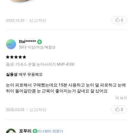
0
2022.12.20
신고/차단
ttsi******
B
50대 이상/여성/복합성
옵션:
기네스 온열 눈마사지기 MVP-4100
실용성
매우 유용해요
눈이 피로해서 구매했는데요 15분 사용하고 눈이 덜 피로하고 눈에
히이 들어갈만큼 눈 근육이 좋아지는거 같네요 잘 샀어요
더 보기
0
2026.05.09
신고/차단
포푸리
B
이너뷰티 전문가