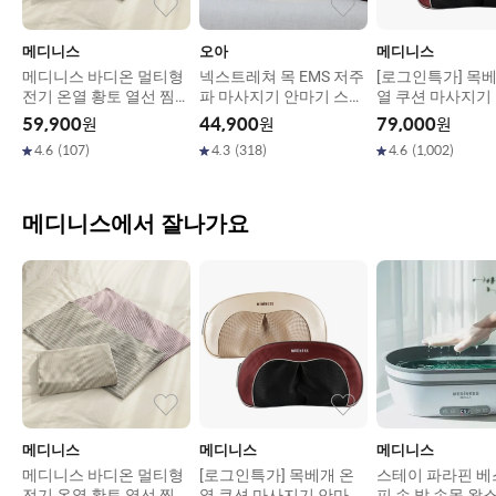
메디니스
오아
메디니스
메디니스 바디온 멀티형
넥스트레쳐 목 EMS 저주
[로그인특가] 목베
전기 온열 황토 열선 찜질
파 마사지기 안마기 스트
열 쿠션 마사지기
기 3종
레칭 기구
버블쿠션 (레드,골
59,900
원
44,900
원
79,000
원
이트,블랙)
4.6
(
107
)
4.3
(
318
)
4.6
(
1,002
)
메디니스에서 잘나가요
메디니스
메디니스
메디니스
메디니스 바디온 멀티형
[로그인특가] 목베개 온
스테이 파라핀 베
전기 온열 황토 열선 찜질
열 쿠션 마사지기 안마기
피 손 발 손목 왁