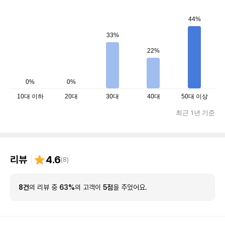
44%
33%
22%
0%
0%
10대 이하
20대
30대
40대
50대 이상
최근 1년 기준
리뷰
4.6
(
8
)
8건
의 리뷰 중
63%
의 고객이
5점
을 주었어요.