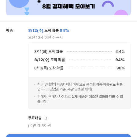
배송
8/12(수)
도착 확률
94%
오전 10시 이전 주문 시
8/11(화)
도착 확률
54
%
8/12(수)
도착 확률
94
%
8/13(목)
도착 확률
98
%
최근 3개월의 배송데이터 기반으로 분석한
예측 배송완료 확률
입니다. (영업일 기준, 주말 공휴일 제외)
판매자, 택배사 사정으로
실제 배송은 예측된 결과와 다를 수 있
습니다.
안
무료배송
내
(주)미래바이텍