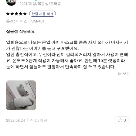
40대/여성/복합성/트러블
한달 사용 리뷰
옵션:
비너스 HSM-401
실용성
적당해요
일회용으로 나오는 온열 아이 마스크를 종종 사서 쓰다가 마사지기
가 괜찮다는 이야기를 듣고 구매했어요.
일단 충전식이고, 무선이라 선이 걸리적거리지 않아서 사용이 편해
판매자 정보
요. 온도도 2단계 적용이 가능해서 좋아요. 한번에 15분 셋팅이라
눈에 하면서 잠들어도 괜찮아서 만족하며 잘 쓰고 있습니다.
상호 및 대표자 성명
(주)미래바이텍
/
김락기
더 보기
사업자 주소
서울특별시 금천구 가산디지털2로 115 (대륭테크
노타운3차) 611호
고객 문의 대표 번호
15226766
사업자 번호
123-81-38448
통신판매신고번호
제 2011-서울금천-0798 호
0
2023.08.24
신고/차단
대표이메일
online01@mediness.com