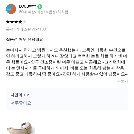
D7uJ****
B
50대 이상/여성/복합성/칙칙함
옵션:
기네스 MVP-4100
실용성
매우 유용해요
눈마사지 하라고 병원에서도 추천했는데. 그동안 따듯한 수건으로
만 하라고해서 그렇게 하려니 잘않되고 뻑뻑한 눈을 치료 하기엔 너
무 힘들어요~안구 건조증이란 너무 아프고 피곤해요~그러던차에
이 눈 맛사지기를 구매하게 되어서. 바로 오늘 처음해 봤는데 착용
감도 좋고 따듯하니 딱 좋아요~간편 하게 사용할수 있어 넘좋아요~
더 보기
나만의 TIP
너무좋아요