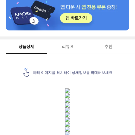
상품상세
리뷰
8
추천
상
품
아래 이미지를 터치하여 상세정보를 확대해보세요
상
세