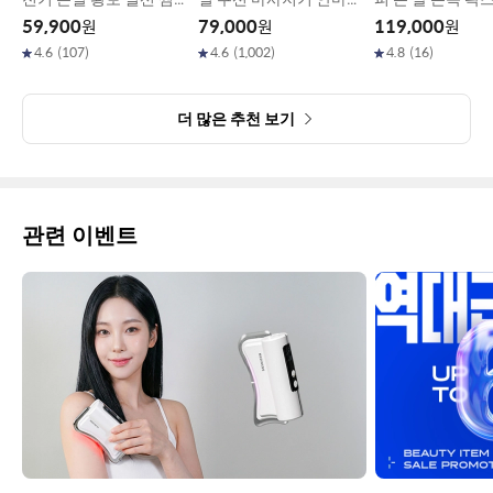
기 3종
버블쿠션 (레드,골드,화
용해기 MD-143G
59,900
원
79,000
원
119,000
원
이트,블랙)
4.6
(
107
)
4.6
(
1,002
)
4.8
(
16
)
더 많은 추천 보기
관련 이벤트