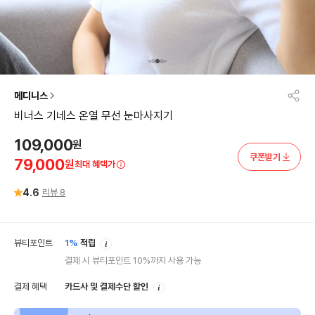
메디니스
비너스 기네스 온열 무선 눈마사지기
109,000
원
쿠폰받기
79,000
원
최대 혜택가
4.6
리뷰
8
안
뷰티포인트
1%
적립
내
결제 시 뷰티포인트 10%까지 사용 가능
안
결제 혜택
카드사 및 결제수단 할인
내