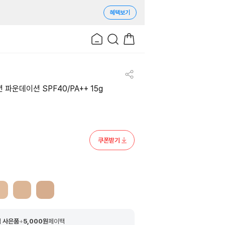
혜택보기
 파운데이션 SPF40/PA++ 15g
쿠폰받기
 사은품
+
5,000
원
페이백