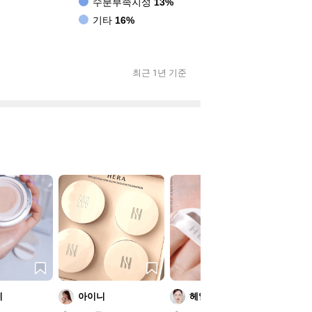
수분부족지성
13%
기타
16%
최근 1년 기준
삐
아이니
헤일리
재