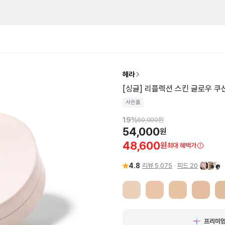
헤라
[싱글] 리플렉션 스킨 글로우 쿠션
사은품
19
%
60,000
원
54,000
원
48,600
원
최대 혜택가
4.8
리뷰
5,075
피드
20
프리미엄