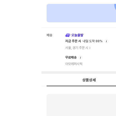
배송
안
지금 주문 시
내일 도착 88%
내
서울, 경기 주문 시
안
무료배송
내
아모레퍼시픽
상품상세
상
품
상
세