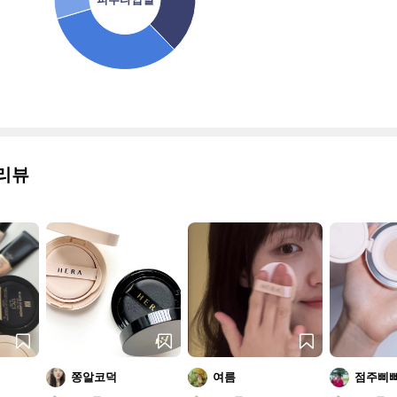
리뷰
쫑알코덕
여름
점주삐