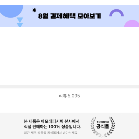
리뷰
5,095