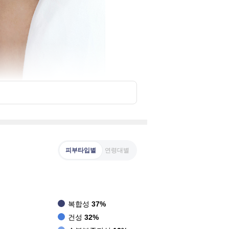
피부타입별
연령대별
복합성
37%
건성
32%