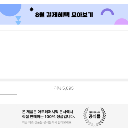
리뷰
5,095