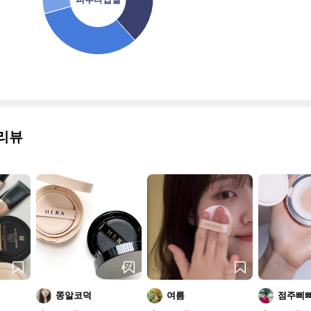
리뷰
쫑알코덕
여름
점주삐