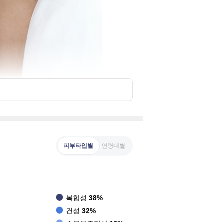
피부타입별
연령대별
복합성
38%
건성
32%