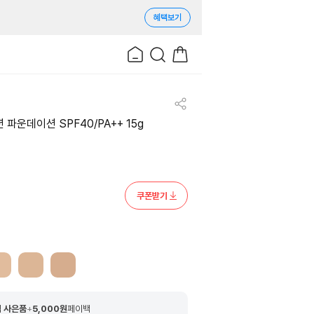
혜택보기
 파운데이션 SPF40/PA++ 15g
쿠폰받기
 사은품
+
5,000
원
페이백