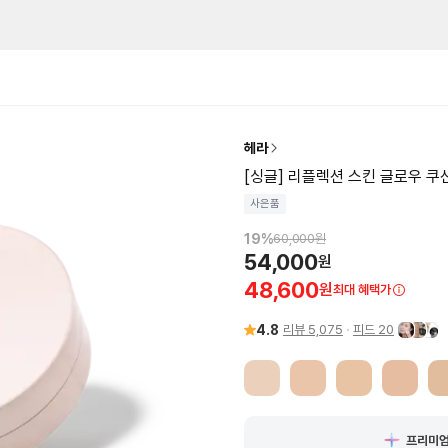
헤라
[싱글] 리플렉션 스킨 글로우 쿠션
사은품
19
%
60,000
원
54,000
원
48,600
원
최대 혜택가
4.8
리뷰
5,075
피드
20
프리미엄