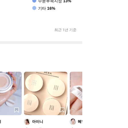
수분부족지성
13%
기타
16%
최근 1년 기준
삐
아이니
헤일리
재