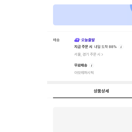
배송
안
지금 주문 시
내일 도착 88%
내
서울, 경기 주문 시
안
무료배송
내
아모레퍼시픽
상품상세
상
품
상
세