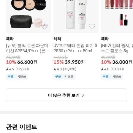
헤라
헤라
헤라
[듀오] 블랙 쿠션 파운데
UV프로텍터 톤업 피치 S
[NEW 컬러 출시]
이션 SPF34/PA++ (본품
PF50+/PA++++ 50ml
누드 글로스 5g
15g+리필15g)
74,000
원
47,000
원
40,000
원
10
%
66,600
원
15
%
39,950
원
10
%
36,000
원
4.9
(
12,880
)
4.8
(
13,020
)
4.8
(
10,500
)
쿠폰
사은품
쿠폰
사은품
쿠폰
사은품
더 많은 추천 보기
관련 이벤트