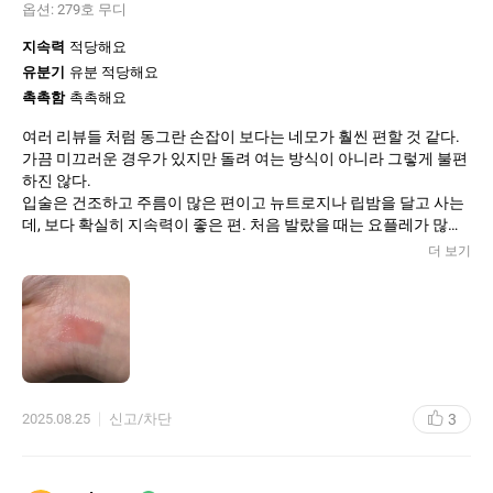
옵션:
279호 무디
지속력
적당해요
유분기
유분 적당해요
촉촉함
촉촉해요
여러 리뷰들 처럼 동그란 손잡이 보다는 네모가 훨씬 편할 것 같다.
가끔 미끄러운 경우가 있지만 돌려 여는 방식이 아니라 그렇게 불편
하진 않다.
입술은 건조하고 주름이 많은 편이고 뉴트로지나 립밤을 달고 사는
데, 보다 확실히 지속력이 좋은 편. 처음 발랐을 때는 요플레가 많이
생길 것 같았는데 여러 후기들처럼 조금 마르면 끈적이는 느낌은 사
더 보기
라진다. 수분과 유분 밸런스가 좋다. 민낯용으로 색상이 굉장히 연
한 무디를 선택했는데 립수정용으로도 잘 쓰고 있다. 매트립을 덧바
르기엔 컬러가 뜰것 같을 때 무디를 바르면 전체적으로 컬러를 자연
스럽게 입혀준다. 주름 부각도 거의 없고, 특히 주름 많은 타입은 이
런 제형이 유분은 전체적으로 있는데 컬러가 주름에 끼는? 현상을
많이 겪어서 기피하게 되는데 그런 현상이 없고 고르게 잘 발림! 마
음껏 덧발라도 괜찮다. 본래 입술은 창백+칙칙한 편인데 무디는 정
3
2025.08.25
신고/차단
말 자연스러운 혈색처럼 컬러가 올라간다. 대신 연하기 때문에 입술
이 더 창백해지는 겨울에는 좀 더 진한 컬러가 필요할 듯.. 너무 맘에
들어서 민낯이든 화장했든 매일 들고 다닌다ㅎㅎ