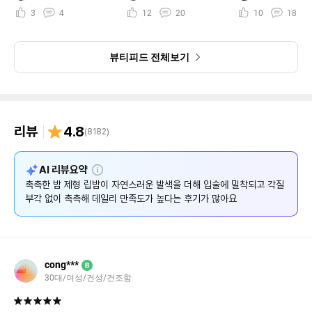
3
4
12
20
10
18
뷰티피드 전체보기
리뷰
4.8
(
8182
)
설
AI 리뷰요약
명
촉촉한 밤 제형 립밤이 자연스러운 발색을 더해 입술에 밀착되고 각질
부각 없이 촉촉해 데일리 만족도가 높다는 후기가 많아요
cong***
B
30대/여성/건성/건조함