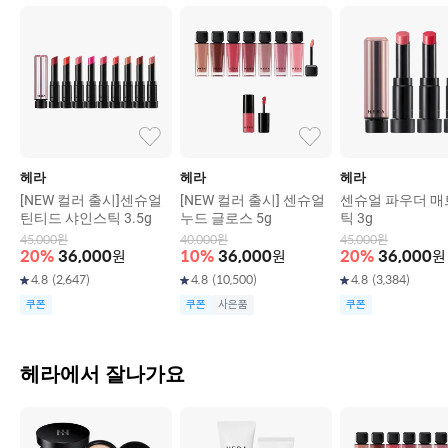
헤라
헤라
헤라
[NEW 컬러 출시]센슈얼
[NEW 컬러 출시] 센슈얼
센슈얼 파우더 매
틴티드 샤인스틱 3.5g
누드 글로스 5g
틱 3g
45,000
원
40,000
원
45,000
원
20
%
36,000
원
10
%
36,000
원
20
%
36,000
원
4.8
(
2,647
)
4.8
(
10,500
)
4.8
(
3,384
)
쿠폰
쿠폰
사은품
쿠폰
헤라에서 잘나가요