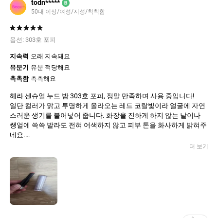
todn*****
B
50대 이상/여성/지성/칙칙함
옵션:
303호 포피
지속력
오래 지속돼요
유분기
유분 적당해요
촉촉함
촉촉해요
​헤라 센슈얼 누드 밤 303호 포피, 정말 만족하며 사용 중입니다!
​일단 컬러가 맑고 투명하게 올라오는 레드 코랄빛이라 얼굴에 자연
스러운 생기를 불어넣어 줍니다. 화장을 진하게 하지 않는 날이나
쌩얼에 쓱쓱 발라도 전혀 어색하지 않고 피부 톤을 화사하게 밝혀주
네요.
​무엇보다 보습력이 정말 뛰어나요. 학생들 가르치면서 말을 많이 하
더 보기
다 보니 입술이 쉽게 메마르고 각질이 부각될 때가 많은데, 이 제품
은 쫀쫀하게 수분을 채워줘서 하루 종일 입술이 편안합니다. 거울
없이 여러 번 덧발라도 뭉치거나 답답한 느낌 없이 맑게 발색되는 점
도 마음에 쏙 듭니다.
​입술이 건조해서 촉촉한 컬러 립밤 찾으시는 분들, 그리고 자연스러
우면서도 고급스러운 메이크업을 선호하시는 분들께 강력하게 추
천합니다. 포인트 혜택 받고 기분 좋게 구매했는데 다 쓰면 꼭 재구