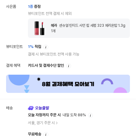
사은품
1
종
증정
뷰티포인트 전액 결제 시 제외
헤라
센슈얼 틴티드 샤인 립 세럼 323 체리온탑 1.3g
1
개
안
뷰티포인트
1%
적립
내
결제 시 뷰티포인트 전액 사용 가능
안
결제 혜택
카드사 및 결제수단 할인
내
배송
안
오늘 자정까지 주문 시
내일 도착 88%
내
서울, 경기 주문 시
안
무료배송