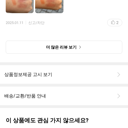
습니다. 이부분도 만족스러워요!
설화수 제형이랑 비교하면 설화수가 훨씬 가볍고 촉촉한데요. 둘 다
각질 들뜸 없고 오랜시간 촉촉해서 둘이 번갈아 가면서 쓸거 같아
2
2025.01.11
신고/차단
요.
색상은 이전 무디랑 너무 달라요! 막상 제 입술에 바르면 핑크 느낌
이 꽤 올라와서 저한테 엄청 찰떡은 아닌거 같은데 일단 제형이 넘
맘에 들어요. 헤이즐우드 재구매 하러 갑니다.
더 많은 리뷰 보기
더 많은 색이 나오면 좋겠어요!
설화수 립밤 쓰다가 이거 쓰니까 케이스는 설화수가 정말 편한거엿
네여!!
상품정보제공 고시 보기
배송/교환/반품 안내
이 상품에도 관심 가지 않으세요?