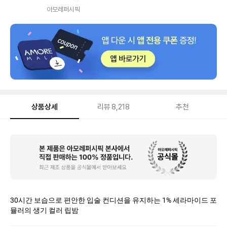
내
아모레퍼시픽
상품상세
리뷰
8,218
추천
상
품
상
세
30시간 보습으로 편안한 입술 컨디션을 유지하는 1% 세라마이드 포
뮬러의 생기 컬러 립밤