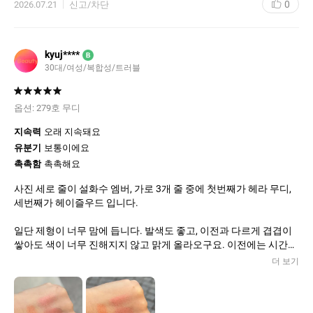
0
2026.07.21
신고/차단
매할 생각이에요!
kyuj****
B
30대/여성/복합성/트러블
옵션:
279호 무디
지속력
오래 지속돼요
유분기
보통이에요
촉촉함
촉촉해요
사진 세로 줄이 설화수 엠버, 가로 3개 줄 중에 첫번째가 헤라 무디,
세번째가 헤이즐우드 입니다.
일단 제형이 너무 맘에 듭니다. 발색도 좋고, 이전과 다르게 겹겹이
쌓아도 색이 너무 진해지지 않고 맑게 올라오구요. 이전에는 시간
지나면 각질이 생겼는데 리뉴얼 후에는 몇시간이 지나도 촉촉해요!
더 보기
각질 들뜸 전혀 없습니다.
입술에 바르고 음료수를 먹어도 요플레 현상 없이 꽤나 달라붙어 있