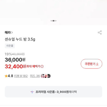
헤라
센슈얼 누드 밤 3.5g
사은품
19
%
40,000
원
36,000
원
쿠폰받기
32,400
원
최대 혜택가
4.8
리뷰
8,182
피드
36
프리미엄 사은품
+
3,900
원
페이백