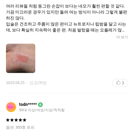
여러 리뷰들 처럼 동그란 손잡이 보다는 네모가 훨씬 편할 것 같다.
가끔 미끄러운 경우가 있지만 돌려 여는 방식이 아니라 그렇게 불편
하진 않다.
입술은 건조하고 주름이 많은 편이고 뉴트로지나 립밤을 달고 사는
데, 보다 확실히 지속력이 좋은 편. 처음 발랐을 때는 요플레가 많이
생길 것 같았는데 여러 후기들처럼 조금 마르면 끈적이는 느낌은 사
더 보기
라진다. 수분과 유분 밸런스가 좋다. 민낯용으로 색상이 굉장히 연
한 무디를 선택했는데 립수정용으로도 잘 쓰고 있다. 매트립을 덧바
르기엔 컬러가 뜰것 같을 때 무디를 바르면 전체적으로 컬러를 자연
스럽게 입혀준다. 주름 부각도 거의 없고, 특히 주름 많은 타입은 이
런 제형이 유분은 전체적으로 있는데 컬러가 주름에 끼는? 현상을
많이 겪어서 기피하게 되는데 그런 현상이 없고 고르게 잘 발림! 마
음껏 덧발라도 괜찮다. 본래 입술은 창백+칙칙한 편인데 무디는 정
3
2025.08.25
신고/차단
말 자연스러운 혈색처럼 컬러가 올라간다. 대신 연하기 때문에 입술
이 더 창백해지는 겨울에는 좀 더 진한 컬러가 필요할 듯.. 너무 맘에
들어서 민낯이든 화장했든 매일 들고 다닌다ㅎㅎ
todn*****
B
50대 이상/여성/지성/칙칙함
옵션:
303호 포피