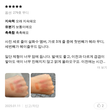
옵션:
279호 무디
지속력
오래 지속돼요
유분기
보통이에요
촉촉함
촉촉해요
사진 세로 줄이 설화수 엠버, 가로 3개 줄 중에 첫번째가 헤라 무디,
세번째가 헤이즐우드 입니다.
일단 제형이 너무 맘에 듭니다. 발색도 좋고, 이전과 다르게 겹겹이
쌓아도 색이 너무 진해지지 않고 맑게 올라오구요. 이전에는 시간
지나면 각질이 생겼는데 리뉴얼 후에는 몇시간이 지나도 촉촉해요!
더 보기
각질 들뜸 전혀 없습니다.
입술에 바르고 음료수를 먹어도 요플레 현상 없이 꽤나 달라붙어 있
습니다. 이부분도 만족스러워요!
설화수 제형이랑 비교하면 설화수가 훨씬 가볍고 촉촉한데요. 둘 다
각질 들뜸 없고 오랜시간 촉촉해서 둘이 번갈아 가면서 쓸거 같아
2
2025.01.11
신고/차단
요.