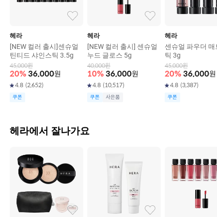
헤라
헤라
헤라
[NEW 컬러 출시]센슈얼
[NEW 컬러 출시] 센슈얼
센슈얼 파우더 매
틴티드 샤인스틱 3.5g
누드 글로스 5g
틱 3g
45,000
원
40,000
원
45,000
원
20
%
36,000
원
10
%
36,000
원
20
%
36,000
원
4.8
(
2,652
)
4.8
(
10,517
)
4.8
(
3,387
)
쿠폰
쿠폰
사은품
쿠폰
헤라에서 잘나가요