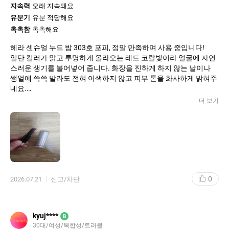
지속력
오래 지속돼요
유분기
유분 적당해요
촉촉함
촉촉해요
​헤라 센슈얼 누드 밤 303호 포피, 정말 만족하며 사용 중입니다!
​일단 컬러가 맑고 투명하게 올라오는 레드 코랄빛이라 얼굴에 자연
스러운 생기를 불어넣어 줍니다. 화장을 진하게 하지 않는 날이나
쌩얼에 쓱쓱 발라도 전혀 어색하지 않고 피부 톤을 화사하게 밝혀주
네요.
​무엇보다 보습력이 정말 뛰어나요. 학생들 가르치면서 말을 많이 하
더 보기
다 보니 입술이 쉽게 메마르고 각질이 부각될 때가 많은데, 이 제품
은 쫀쫀하게 수분을 채워줘서 하루 종일 입술이 편안합니다. 거울
없이 여러 번 덧발라도 뭉치거나 답답한 느낌 없이 맑게 발색되는 점
도 마음에 쏙 듭니다.
​입술이 건조해서 촉촉한 컬러 립밤 찾으시는 분들, 그리고 자연스러
우면서도 고급스러운 메이크업을 선호하시는 분들께 강력하게 추
천합니다. 포인트 혜택 받고 기분 좋게 구매했는데 다 쓰면 꼭 재구
0
2026.07.21
신고/차단
매할 생각이에요!
kyuj****
B
30대/여성/복합성/트러블