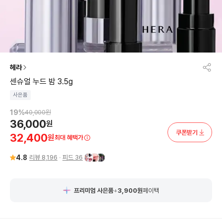
헤라
센슈얼 누드 밤 3.5g
사은품
19
%
40,000
원
36,000
원
쿠폰받기
32,400
원
최대 혜택가
4.8
리뷰
8,196
피드
36
프리미엄 사은품
+
3,900
원
페이백