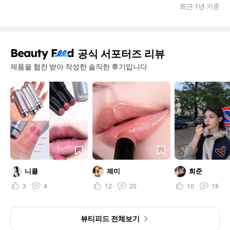
최근 1년 기준
공식 서포터즈 리뷰
제품을 협찬 받아 작성한 솔직한 후기입니다
니콜
졔미
희준
3
4
12
20
10
18
뷰티피드 전체보기