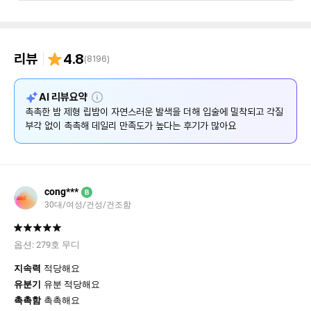
리뷰
4.8
(
8196
)
설
AI 리뷰요약
명
촉촉한 밤 제형 립밤이 자연스러운 발색을 더해 입술에 밀착되고 각질
부각 없이 촉촉해 데일리 만족도가 높다는 후기가 많아요
cong***
B
30대/여성/건성/건조함
옵션:
279호 무디
지속력
적당해요
유분기
유분 적당해요
촉촉함
촉촉해요