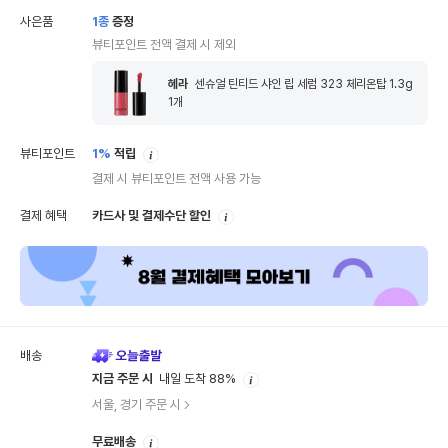
사은품
1
종
증정
뷰티포인트 전액 결제 시 제외
헤라
센슈얼 틴티드 샤인 립 세럼 323 체리온탑 1.3g
1
개
안
뷰티포인트
1%
적립
내
결제 시 뷰티포인트 전액 사용 가능
안
결제 혜택
카드사 및 결제수단 할인
내
배송
안
지금 주문 시
내일 도착 88%
내
서울, 경기 주문 시
안
무료배송