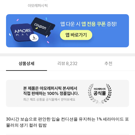
내
아모레퍼시픽
상품상세
리뷰
8,232
추천
상
품
상
세
30시간 보습으로 편안한 입술 컨디션을 유지하는 1% 세라마이드 포
뮬러의 생기 컬러 립밤