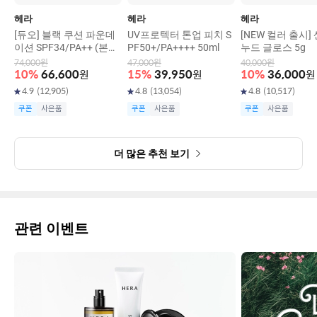
헤라
헤라
헤라
[듀오] 블랙 쿠션 파운데
UV프로텍터 톤업 피치 S
[NEW 컬러 출시]
이션 SPF34/PA++ (본품
PF50+/PA++++ 50ml
누드 글로스 5g
15g+리필15g)
74,000
원
47,000
원
40,000
원
10
%
66,600
원
15
%
39,950
원
10
%
36,000
원
4.9
(
12,905
)
4.8
(
13,054
)
4.8
(
10,517
)
쿠폰
사은품
쿠폰
사은품
쿠폰
사은품
더 많은 추천 보기
관련 이벤트