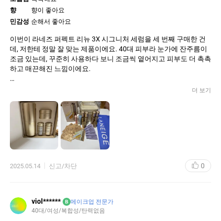
향
향이 좋아요
민감성
순해서 좋아요
이번이 라네즈 퍼펙트 리뉴 3X 시그니처 세럼을 세 번째 구매한 건
데, 저한테 정말 잘 맞는 제품이에요. 40대 피부라 눈가에 잔주름이
조금 있는데, 꾸준히 사용하다 보니 조금씩 옅어지고 피부도 더 촉촉
하고 매끈해진 느낌이에요.
이번에는 리미티드 기획 세트로 구매했는데, 사은품 구성이 정말 알
더 보기
찼어요. 세럼 미니 사이즈, 크림, 선크림, 그리고 파우치까지 들어 있
어서 여행용으로 쓰기 딱 좋아요.
세럼은 가볍고 흡수도 빨라서 끈적임 없이 산뜻하게 사용할 수 있었
어요. 아침, 저녁 루틴 모두에 잘 어울리고, 크림도 무겁지 않으면서
보습감이 좋아서 만족스럽습니다.
0
2025.05.14
신고/차단
전체적으로 만족스러운 구매였고, 크게 자극 없이 꾸준히 사용하면
확실히 효과가 있는 제품이라고 생각해요.
좋은 제품과 풍성한 구성 감사드립니다. 앞으로도 잘 사용할게요!
viol******
B
메이크업 전문가
40대/여성/복합성/탄력없음