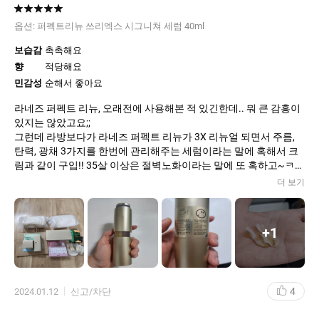
옵션:
퍼펙트리뉴 쓰리엑스 시그니쳐 세럼 40ml
보습감
촉촉해요
향
적당해요
민감성
순해서 좋아요
라네즈 퍼펙트 리뉴, 오래전에 사용해본 적 있긴한데.. 뭐 큰 감흥이
있지는 않았고요;;
그런데 라방보다가 라네즈 퍼펙트 리뉴가 3X 리뉴얼 되면서 주름,
탄력, 광채 3가지를 한번에 관리해주는 세럼이라는 말에 혹해서 크
림과 같이 구입!! 35살 이상은 절벽노화이라는 말에 또 혹하고~ㅋ
저는 40살 이상이라 정말 와닿기 시작했거든요ㅜㅜ
더 보기
트위스터 방식으로 비트면 세럼이 나오는 방식이라 사용 간편하고,
향도 은은해서 거부감 안 들고...
+
1
세럼이 묽은 제형이라 잘 발리고, 바르고 나면 끈적임없이 쏙 흡수되
면서 피부결이 부들부들~♡
맘에 쏙 들어서... 기존에 사용하고 있던 타사 세럼, 에센스 중단하고
4
2024.01.12
신고/차단
한 동안은 라네즈 퍼펙트 리뉴 3X 세럼을 꾸준히 사용하려고 해요
~^^