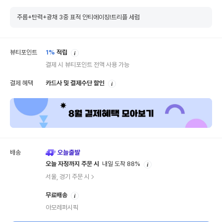
주름+탄력+광채 3중 표적 안티에이징!트리플 세럼
안
뷰티포인트
1%
적립
내
결제 시 뷰티포인트 전액 사용 가능
안
결제 혜택
카드사 및 결제수단 할인
내
배송
안
오늘 자정까지 주문 시
내일 도착 88%
내
서울, 경기 주문 시
안
무료배송
내
아모레퍼시픽