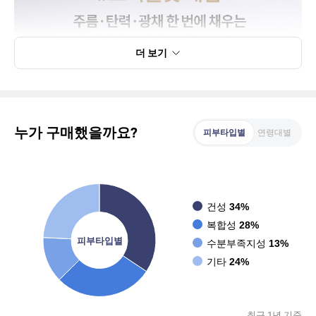
더 보기
누가 구매했을까요?
피부타입별
연령대별
건성
34%
복합성
28%
피부타입별
수분부족지성
13%
기타
24%
최근 1년 기준