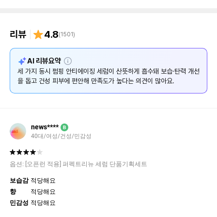
리뷰
4.8
(
1501
)
설
AI 리뷰요약
명
세 가지 동시 펌핑 안티에이징 세럼이 산뜻하게 흡수돼 보습·탄력 개선
을 돕고 건성 피부에 편안해 만족도가 높다는 의견이 많아요.
news****
B
40대/여성/건성/민감성
옵션:
[오픈런 적용] 퍼펙트리뉴 세럼 단품기획세트
보습감
적당해요
향
적당해요
민감성
적당해요