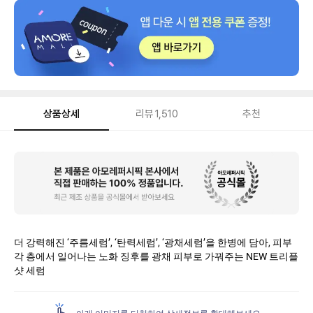
상품상세
리뷰
1,510
추천
상
품
상
세
더 강력해진 ‘주름세럼’, ‘탄력세럼’, ‘광채세럼’을 한병에 담아, 피부
각 층에서 일어나는 노화 징후를 광채 피부로 가꿔주는 NEW 트리플
샷 세럼