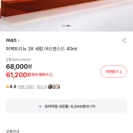
라네즈
퍼펙트리뉴 3X 세럼 어드밴스드 40ml
28
%
85,000
원
68,000
원
쿠폰받기
61,200
원
최대 혜택가
4.8
리뷰
1,501
피드
9
프리미엄 사은품
+
5,000
원
페이백
상품안내