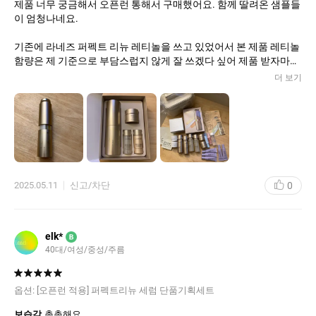
제품 너무 궁금해서 오픈런 통해서 구매했어요. 함께 딸려온 샘플들
이 엄청나네요.
기존에 라네즈 퍼펙트 리뉴 레티놀을 쓰고 있었어서 본 제품 레티놀
함량은 제 기준으로 부담스럽지 않게 잘 쓰겠다 싶어 제품 받자마자
본품 개봉해서 썼어요.(이유는 모르겠는데 본품 제품 겉면이 살짝
더 보기
흡집나 있어서 잠시 5초 맴찢했어요 ㅎㅎㅎ)
일단 제품 사용감이 엄청 부드럽고 좋네요. 일방적으로 촉촉하기만
해서 막상 얼굴에 바르면 ‘척척’한 느낌도 아니고, 밀리지도 않고 텍
스처가 확실히 로드샵 기초 제품과 다르긴 하네요.
향은 개인적으로 무향을 선호하긴 하지만, 강하지 않고 은은해서 완
0
2025.05.11
신고/차단
전 괜찮았어요.
요즘 워낙 화장품 브랜드 많고, 유행 주기도 빨라서 패스트 화장품들
이 정말 많이 나오는데 이렇게 하나의 제품 세계관에서 여러 세대를
elk*
B
거치면서 꾸준히 개선하고 보강하며 같은 라인의 제품을 쭉 출시해
40대/여성/중성/주름
주는 부분이 새삼스레 마음에 듭니다.
오늘 하루 쓴 거라 좀 더 지켜봐야겠지만 첫 인상이 너무 좋아서 꾸
옵션:
[오픈런 적용] 퍼펙트리뉴 세럼 단품기획세트
준히 써보려고 해요.
보습감
촉촉해요