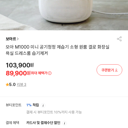
보아르
모아 M1000 미니 공기청정 제습기 소형 원룸 결로 화장실
욕실 드레스룸 습기제거
103,900
원
쿠폰받기
89,900
원
최대 혜택가
5.0
리뷰
3
안
뷰티포인트
1%
적립
내
결제 시 뷰티포인트 10%까지 사용 가능
안
결제 혜택
카드사 및 결제수단 할인
내