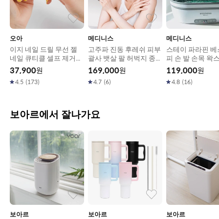
오아
메디니스
메디니스
이지 네일 드릴 무선 젤
고주파 진동 후레쉬 피부
스테이 파라핀 베
네일 큐티클 셀프 제거기
괄사 뱃살 팔 허벅지 종아
피 손 발 손목 왁
전동 쏙오프 손톱 발톱 정
리 마사지기 MD-1270
용해기 MD-143G
37,900
원
169,000
원
119,000
원
리기 그라인더 세신드릴
4.5
(
173
)
4.7
(
6
)
4.8
(
16
)
보아르에서 잘나가요
보아르
보아르
보아르