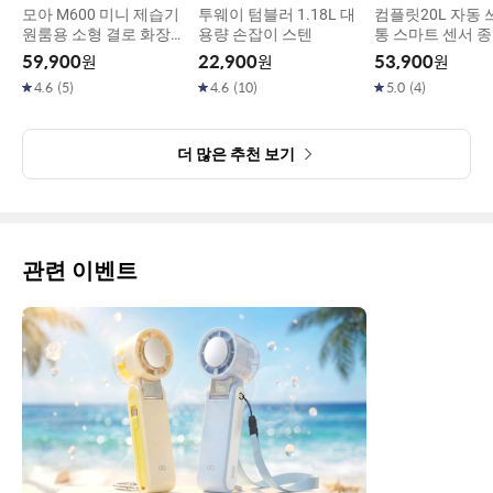
모아 M600 미니 제습기
투웨이 텀블러 1.18L 대
컴플릿20L 자동
원룸용 소형 결로 화장실
용량 손잡이 스텐
통 스마트 센서 
욕실 드레스룸 습기제거
지통
59,900
원
22,900
원
53,900
원
4.6
(
5
)
4.6
(
10
)
5.0
(
4
)
더 많은 추천 보기
관련 이벤트