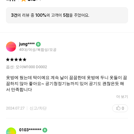
3건
의 리뷰 중
100%
의 고객이
5점
을 주었어요.
jung****
B
40대/여성/복합성/모공
옵션:
모아M1000 D0002
옷방에 뒀는데 딱이예요 계속 날이 꿉꿉한데 옷방에 두니 옷들이 꿉
꿉하지 않아 좋아요~ 공기청정기능까지 있어 공기도 괜찮은듯 해
서 만족합니다
더 보기
0
2024.07.27
신고/차단
0103*******
B