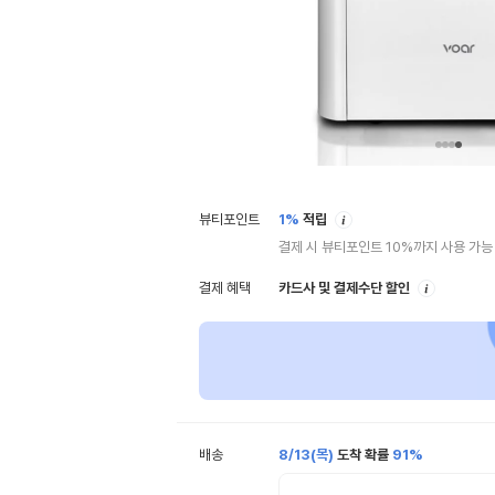
안
뷰티포인트
1%
적립
내
결제 시 뷰티포인트 10%까지 사용 가능
안
결제 혜택
카드사 및 결제수단 할인
내
배송
8/13(목)
도착 확률
91%