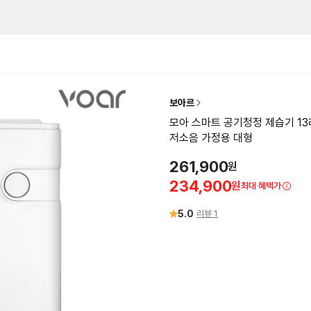
보아르
모아 스마트 공기청정 제습기 13
저소음 가정용 대형
261,900
원
234,900
원
최대 혜택가
5.0
리뷰
1