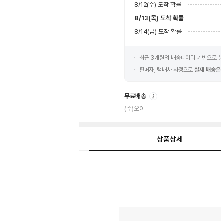
8/12(수)
도착 확률
8/13(목)
도착 확률
8/14(금)
도착 확률
최근 3개월의 배송데이터 기반으로
판매자, 택배사 사정으로
실제 배송은
안
무료배송
내
(주)오아
상품상세
상
품
상
세