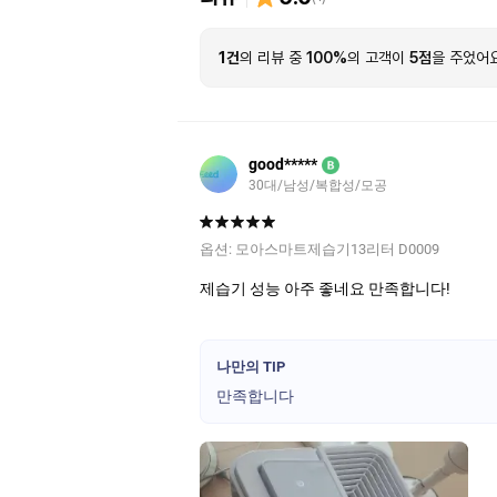
1건
의 리뷰 중
100%
의 고객이
5점
을 주었어요
good*****
B
30대/남성/복합성/모공
옵션:
모아스마트제습기13리터 D0009
제습기 성능 아주 좋네요 만족합니다!
나만의 TIP
만족합니다