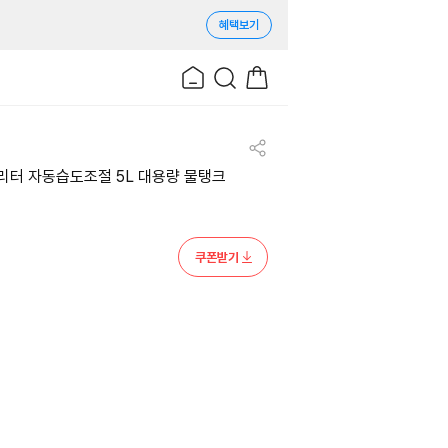
혜택보기
리터 자동습도조절 5L 대용량 물탱크
쿠폰받기