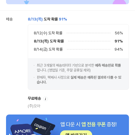
배송
8/13(목)
도착 확률
91%
8/12(수)
도착 확률
56
%
8/13(목)
도착 확률
91
%
8/14(금)
도착 확률
94
%
최근 3개월의 배송데이터 기반으로 분석한
예측 배송완료 확률
입니다. (영업일 기준, 주말 공휴일 제외)
판매자, 택배사 사정으로
실제 배송은 예측된 결과와 다를 수 있
습니다.
안
무료배송
내
(주)오아