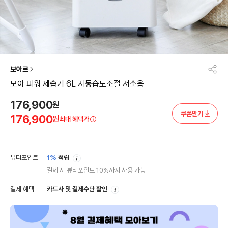
보아르
모아 파워 제습기 6L 자동습도조절 저소음
176,900
원
쿠폰받기
176,900
원
최대 혜택가
안
뷰티포인트
1%
적립
내
결제 시 뷰티포인트 10%까지 사용 가능
안
결제 혜택
카드사 및 결제수단 할인
내