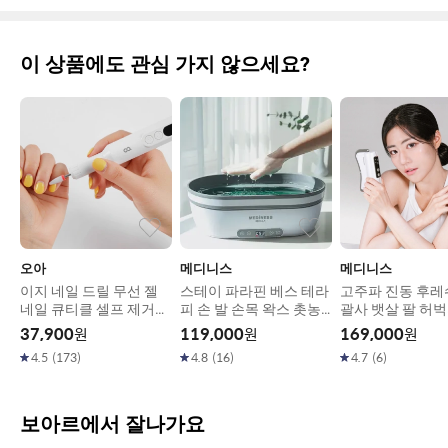
이 상품에도 관심 가지 않으세요?
오아
메디니스
메디니스
이지 네일 드릴 무선 젤
스테이 파라핀 베스 테라
고주파 진동 후레
네일 큐티클 셀프 제거기
피 손 발 손목 왁스 촛농
괄사 뱃살 팔 허
전동 쏙오프 손톱 발톱 정
용해기 MD-143G
리 마사지기 MD-1
37,900
원
119,000
원
169,000
원
리기 그라인더 세신드릴
4.5
(
173
)
4.8
(
16
)
4.7
(
6
)
보아르에서 잘나가요