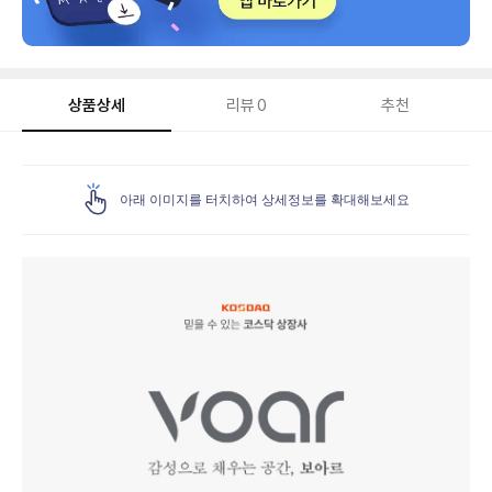
상품상세
리뷰
0
추천
상
품
아래 이미지를 터치하여 상세정보를 확대해보세요
상
세