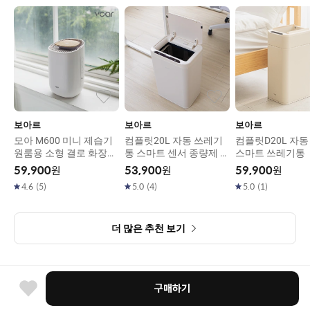
보아르
보아르
보아르
모아 M600 미니 제습기
컴플릿20L 자동 쓰레기
컴플릿D20L 자동
원룸용 소형 결로 화장실
통 스마트 센서 종량제 휴
스마트 쓰레기통
욕실 드레스룸 습기제거
지통
59,900
원
53,900
원
59,900
원
4.6
(
5
)
5.0
(
4
)
5.0
(
1
)
더 많은 추천 보기
구매하기