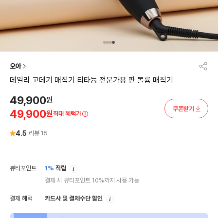
오아
데일리 고데기 매직기 티타늄 전문가용 판 볼륨 매직기
49,900
원
쿠폰받기
49,900
원
최대 혜택가
4.5
리뷰
15
안
뷰티포인트
1%
적립
내
결제 시 뷰티포인트 10%까지 사용 가능
안
결제 혜택
카드사 및 결제수단 할인
내