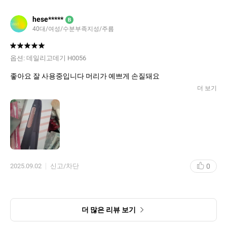
hese*****
B
40대/여성/수분부족지성/주름
옵션:
데일리고데기 H0056
좋아요 잘 사용중입니다 머리가 예쁘게 손질돼요
더 보기
0
2025.09.02
신고/차단
더 많은 리뷰 보기