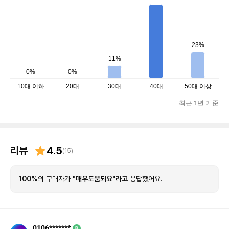
23%
11%
0%
0%
10대 이하
20대
30대
40대
50대 이상
최근 1년 기준
리뷰
4.5
(
15
)
100%
의 구매자가
"매우도움되요"
라고 응답했어요.
0106*******
B