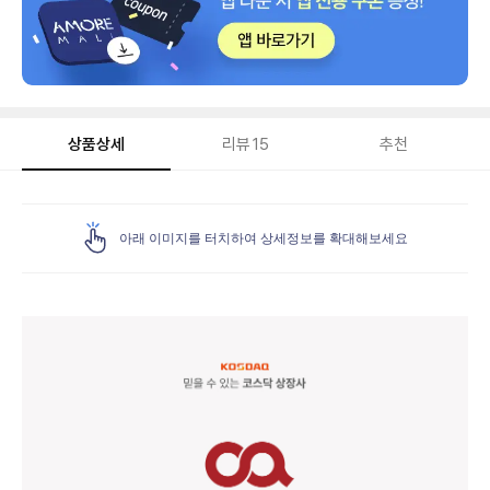
상품상세
리뷰
15
추천
상
품
아래 이미지를 터치하여 상세정보를 확대해보세요
상
세