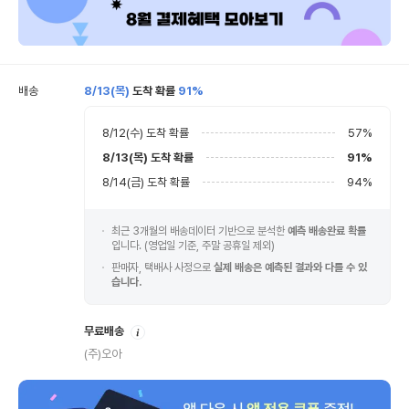
배송
8/13(목)
도착 확률
91%
8/12(수)
도착 확률
57
%
8/13(목)
도착 확률
91
%
8/14(금)
도착 확률
94
%
최근 3개월의 배송데이터 기반으로 분석한
예측 배송완료 확률
입니다. (영업일 기준, 주말 공휴일 제외)
판매자, 택배사 사정으로
실제 배송은 예측된 결과와 다를 수 있
습니다.
안
무료배송
내
(주)오아