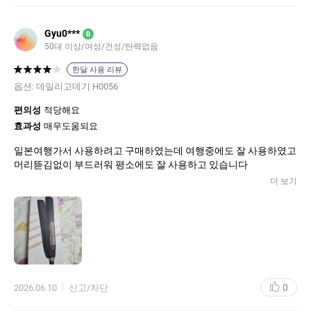
Gyu0***
B
50대 이상/여성/건성/탄력없음
한달 사용 리뷰
옵션:
데일리고데기 H0056
편의성
적당해요
효과성
매우도움되요
일본여행가서 사용하려고 구매하였는데 여행중에도 잘 사용하였고
더 보기
0
2026.06.10
신고/차단