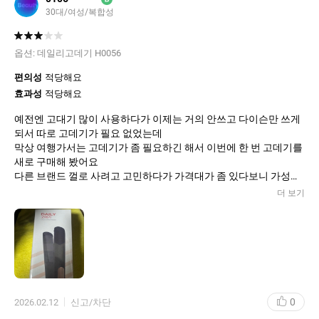
30대/여성/복합성
옵션:
데일리고데기 H0056
편의성
적당해요
효과성
적당해요
예전엔 고대기 많이 사용하다가 이제는 거의 안쓰고 다이슨만 쓰게
되서 따로 고데기가 필요 없었는데
막상 여행가서는 고데기가 좀 필요하긴 해서 이번에 한 번 고데기를
새로 구매해 봤어요
다른 브랜드 껄로 사려고 고민하다가 가격대가 좀 있다보니 가성비
로 이 제품을 골랐는데 좋길 기대하며 한달 뒤 사용 후 리뷰할게요
더 보기
0
2026.02.12
신고/차단