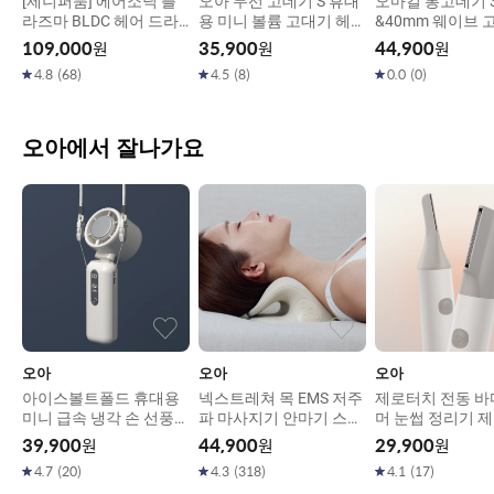
[제니퍼룸] 에어소닉 플
오아 무선 고데기 S 휴대
오마컬 봉고데기 
라즈마 BLDC 헤어 드라
용 미니 볼륨 고대기 헤어
&40mm 웨이브 
이기 4Color
매직기
아이롱 헤어 볼륨
109,000
원
35,900
원
44,900
원
트
4.8
(
68
)
4.5
(
8
)
0.0
(
0
)
오아에서 잘나가요
오아
오아
오아
아이스볼트폴드 휴대용
넥스트레쳐 목 EMS 저주
제로터치 전동 
미니 급속 냉각 손 선풍기
파 마사지기 안마기 스트
머 눈썹 정리기 
이중쿨링 BLDC
레칭 기구
39,900
원
44,900
원
29,900
원
4.7
(
20
)
4.3
(
318
)
4.1
(
17
)