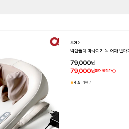
오아
넥앤숄더 마사지기 목 어깨 안마
79,000
원
79,000
원
최대 혜택가
4.9
리뷰
7