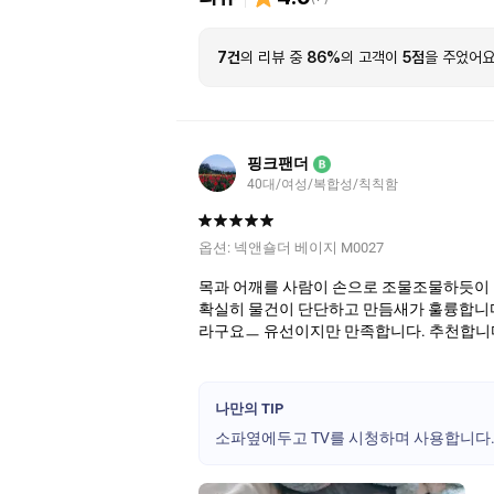
7건
의 리뷰 중
86%
의 고객이
5점
을 주었어요
핑크팬더
B
40대/여성/복합성/칙칙함
옵션:
넥앤숄더 베이지 M0027
목과 어깨를 사람이 손으로 조물조물하듯이
확실히 물건이 단단하고 만듬새가 훌륭합니다
라구요ㅡ 유선이지만 만족합니다. 추천합니
나만의 TIP
소파옆에두고 TV를 시청하며 사용합니다