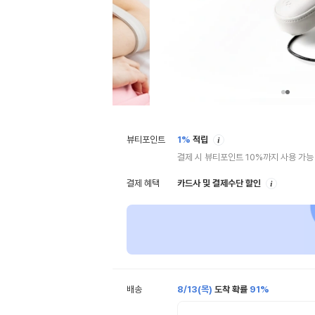
안
뷰티포인트
1%
적립
내
결제 시 뷰티포인트 10%까지 사용 가능
안
결제 혜택
카드사 및 결제수단 할인
내
배송
8/13(목)
도착 확률
91%