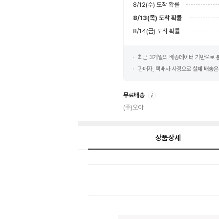
8/12(수)
도착 확률
8/13(목)
도착 확률
8/14(금)
도착 확률
최근 3개월의 배송데이터 기반으로
판매자, 택배사 사정으로
실제 배송은
안
무료배송
내
(주)오아
상품상세
상
품
상
세