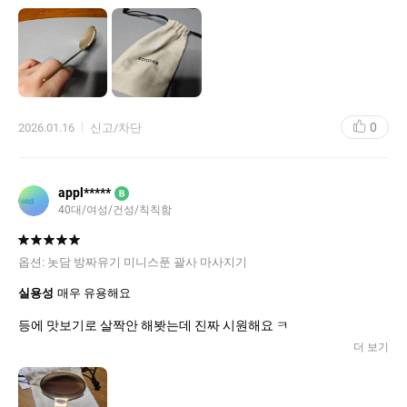
요
0
2026.01.16
신고/차단
appl*****
B
40대/여성/건성/칙칙함
옵션:
놋담 방짜유기 미니스푼 괄사 마사지기
실용성
매우 유용해요
등에 맛보기로 살짝안 해봣는데 진짜 시원해요 ㅋ
더 보기