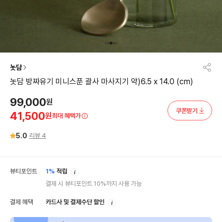
놋담
놋담 방짜유기 미니스푼 괄사 마사지기 약)6.5 x 14.0 (cm)
99,000
원
쿠폰받기
41,500
원
최대 혜택가
5.0
리뷰
4
안
뷰티포인트
1%
적립
내
결제 시 뷰티포인트 10%까지 사용 가능
안
결제 혜택
카드사 및 결제수단 할인
내