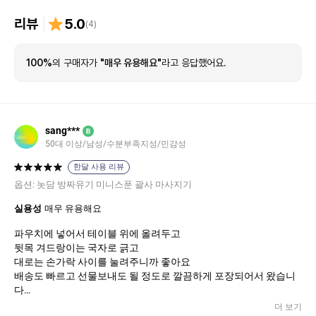
리뷰
5.0
(
4
)
100%
의 구매자가
"매우 유용해요"
라고 응답했어요.
sang***
B
50대 이상/남성/수분부족지성/민감성
한달 사용 리뷰
옵션:
놋담 방짜유기 미니스푼 괄사 마사지기
실용성
매우 유용해요
파우치에 넣어서 테이블 위에 올려두고
뒷목 겨드랑이는 국자로 긁고
대로는 손가락 사이를 눌려주니까 좋아요
배송도 빠르고 선물보내도 될 정도로 깔끔하게 포장되어서 왔습니
다
유분이나 마사지오일이 묻어도 식기세척기에 넣으면 되니까 좋아
더 보기