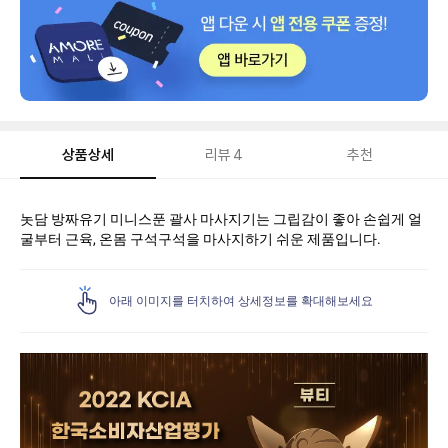
상품상세
리뷰
4
추천
상
놋담 방짜유기 미니스푼 괄사 마사지기는 그립감이 좋아 손쉽게 얼
품
굴부터 근육, 온몸 구석구석을 마사지하기 쉬운 제품입니다.
상
세
아래 이미지를 터치하여 상세정보를 확대해보세요