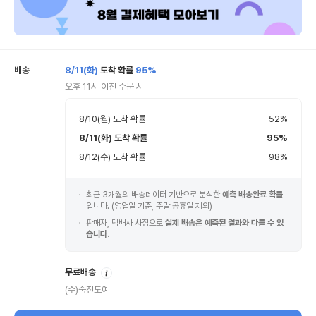
배송
8/11(화)
도착 확률
95%
오후 11시 이전 주문 시
8/10(월)
도착 확률
52
%
8/11(화)
도착 확률
95
%
8/12(수)
도착 확률
98
%
최근 3개월의 배송데이터 기반으로 분석한
예측 배송완료 확률
입니다. (영업일 기준, 주말 공휴일 제외)
판매자, 택배사 사정으로
실제 배송은 예측된 결과와 다를 수 있
습니다.
안
무료배송
내
(주)죽전도예