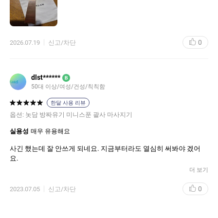
0
2026.07.19
신고/차단
dlst******
B
50대 이상/여성/건성/칙칙함
한달 사용 리뷰
옵션:
놋담 방짜유기 미니스푼 괄사 마사지기
실용성
매우 유용해요
사긴 했는데 잘 안쓰게 되네요. 지금부터라도 열심히 써봐야 겠어
요.
더 보기
0
2023.07.05
신고/차단