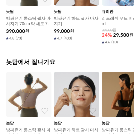
놋담
놋담
큐리안
방짜유기 롱스틱 괄사 마
방짜유기 하트 괄사 마사
리프레쉬 무드 미스
사지기 70cm 약 세로 70
지기
ml
cm x 두께 약 0.75cm
39,000
원
390,000
원
99,000
원
24
%
29,500
원
4.8
(
73
)
4.7
(
433
)
4.6
(
10
)
놋담에서 잘나가요
놋담
놋담
놋담
방짜유기 롱스틱 괄사 마
방짜유기 하트 괄사 마사
방짜유기 롱스틱 