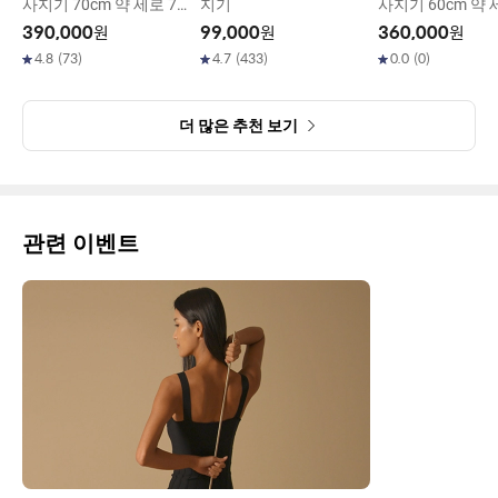
사지기 70cm 약 세로 70
지기
사지기 60cm 약 
cm x 두께 약 0.75cm
cm x 두께 약 0.7
390,000
원
99,000
원
360,000
원
4.8
(
73
)
4.7
(
433
)
0.0
(
0
)
더 많은 추천 보기
관련 이벤트