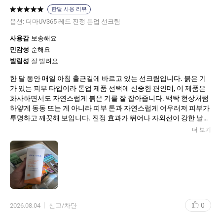
여름엔 썬 바르고 그 위에 쿠션하고 하면 답답
한달 사용 리뷰
하잖아요
옵션:
더마UV365 레드 진정 톤업 선크림
근데 이 썬크림만 바르면 끝이에요
사용감
보송해요
이번 여름에는 필수품으로 자리 잡았어요
민감성
순해요
발림성
잘 발려요
한 달 동안 매일 아침 출근길에 바르고 있는 선크림입니다. 붉은 기
가 있는 피부 타입이라 톤업 제품 선택에 신중한 편인데, 이 제품은
화사하면서도 자연스럽게 붉은 기를 잘 잡아줍니다. 백탁 현상처럼
하얗게 동동 뜨는 게 아니라 피부 톤과 자연스럽게 어우러져 피부가
투명하고 깨끗해 보입니다. 진정 효과가 뛰어나 자외선이 강한 날에
도 피부가 자극받거나 따가운 느낌이 전혀 없었습니다. 발림성이 촉
더 보기
촉하고 부드러워 뻑뻑함 없이 잘 발리며, 마무리감은 산뜻해서 위에
메이크업을 올려도 밀리지 않고 잘 먹습니다. 피부가 민감한 분들에
게 강력 추천합니다.
0
2026.08.04
신고/차단