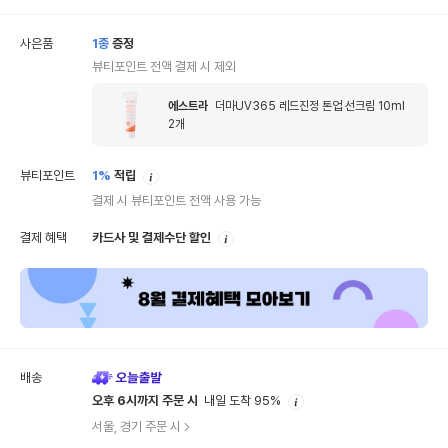
사은품
1
종
증정
뷰티포인트 전액 결제 시 제외
에스트라
더마UV365 레드진정 톤업 선크림 10ml
2
개
안
뷰티포인트
1%
적립
내
결제 시 뷰티포인트 전액 사용 가능
안
결제 혜택
카드사 및 결제수단 할인
내
배송
안
오후 6시까지 주문 시
내일 도착 95%
내
서울, 경기 주문 시