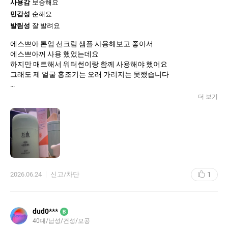
사용감
보송해요
민감성
순해요
발림성
잘 발려요
에스쁘아 톤업 선크림 샘플 사용해보고 좋아서
에스쁘아꺼 사용 했었는데요
하지만 매트해서 워터썬이랑 함께 사용해야 했어요
그래도 제 얼굴 홍조기는 오래 가리지는 못했습니다
하지만 에스트라 톤업 썬은 너무 촉촉 하게 잘 발리고
더 보기
매트 하지 않아서 바르고 나서 땡기는 느낌이 없어
피부가 아프지 않구요
더 놀라운건 볼에 홍조 뿐 만 아니라
제가 세안을 강하게 하는 편이라*(모공이 아주 큰편
세안을 여러번 하지 않으면 모공에 낀 썬을 깨끗이
안 닦여 트러블 발생함)*
1
2026.06.24
신고/차단
그래서 볼 부분이 홍조를 제외하고도 빨갛게
달아 올라있어 늘 따가운 상태인데
이 썬크림은 그 붉은기를 완전 잡아줘요
dud0***
B
썬크림을 바르고 쿠션이나 덮지 않아도 되요!
40대/남성/건성/모공