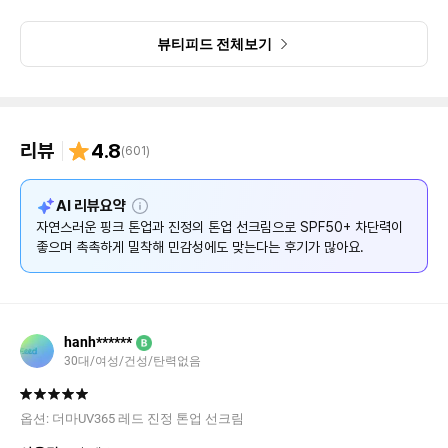
뷰티피드 전체보기
리뷰
4.8
(
601
)
설
AI 리뷰요약
명
자연스러운 핑크 톤업과 진정의 톤업 선크림으로 SPF50+ 차단력이
좋으며 촉촉하게 밀착해 민감성에도 맞는다는 후기가 많아요.
hanh******
B
30대/여성/건성/탄력없음
옵션:
더마UV365 레드 진정 톤업 선크림