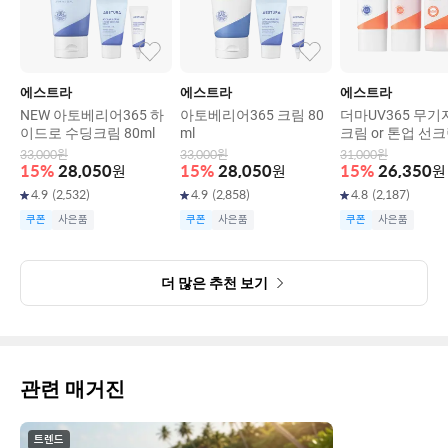
에스트라
에스트라
에스트라
NEW 아토베리어365 하
아토베리어365 크림 80
더마UV365 무기
이드로 수딩크림 80ml
ml
크림 or 톤업 선크
비타C광채 수분 
33,000
원
33,000
원
31,000
원
PF 50+/ PA++++
15
%
28,050
원
15
%
28,050
원
15
%
26,350
원
0ml
4.9
(
2,532
)
4.9
(
2,858
)
4.8
(
2,187
)
쿠폰
사은품
쿠폰
사은품
쿠폰
사은품
더 많은 추천 보기
관련 매거진
트렌드