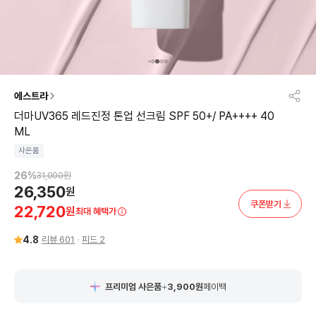
에스트라
더마UV365 레드진정 톤업 선크림 SPF 50+/ PA++++ 40
ML
사은품
26
%
31,000
원
26,350
원
쿠폰받기
22,720
원
최대 혜택가
4.8
리뷰
601
피드
2
프리미엄 사은품
+
3,900
원
페이백