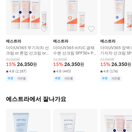
에스트라
에스트라
에스트라
더마UV365 무기자차 선
더마UV365 비타C 광채
더마UV365 장벽
크림 or 톤업 선크림 or
수분 선크림 SPF50+ PA
기자차 선크림 SPF
비타C광채 수분 선크림 S
++++ 40ml
PA++++ 40ml
31,000
원
31,000
원
31,000
원
PF 50+/ PA++++(택1) 4
15
%
26,350
원
15
%
26,350
원
15
%
26,350
원
0ml
4.8
(
2,187
)
4.8
(
445
)
4.8
(
176
)
쿠폰
사은품
쿠폰
사은품
쿠폰
사은품
에스트라에서 잘나가요