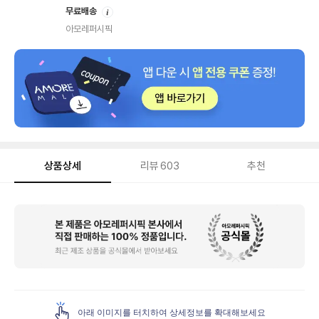
안
무료배송
내
아모레퍼시픽
상품상세
리뷰
603
추천
상
품
상
세
아래 이미지를 터치하여 상세정보를 확대해보세요