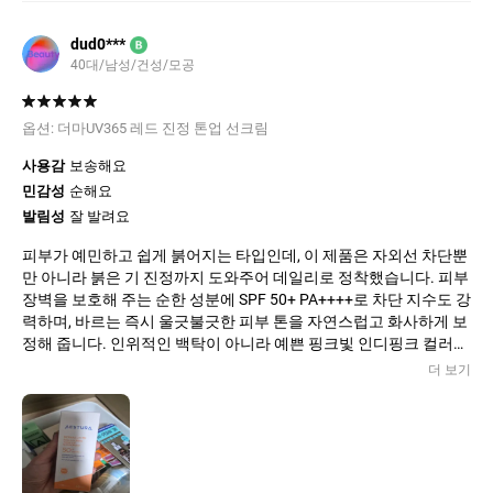
dud0***
B
40대/남성/건성/모공
옵션:
더마UV365 레드 진정 톤업 선크림
사용감
보송해요
민감성
순해요
발림성
잘 발려요
피부가 예민하고 쉽게 붉어지는 타입인데, 이 제품은 자외선 차단뿐
만 아니라 붉은 기 진정까지 도와주어 데일리로 정착했습니다. 피부
장벽을 보호해 주는 순한 성분에 SPF 50+ PA++++로 차단 지수도 강
력하며, 바르는 즉시 울긋불긋한 피부 톤을 자연스럽고 화사하게 보
정해 줍니다. 인위적인 백탁이 아니라 예쁜 핑크빛 인디핑크 컬러로
톤업이 되기 때문에 파데프리용으로 가볍게 외출할 때 쓰기 딱 좋습
더 보기
니다. 끈적이거나 밀리지 않고 촉촉하게 마무리되어 메이크업 베이
스 대용으로도 훌륭합니다.