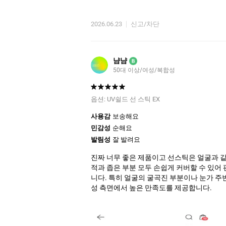
단점이라고 하자면 크기가 좀 크네요. 외출
2026.06.23
신고/차단
냠냠
B
50대 이상/여성/복합성
옵션:
UV쉴드 선 스틱 EX
사용감
보송해요
민감성
순해요
발림성
잘 발려요
진짜 너무 좋은 제품이고 선스틱은 얼굴과 
적과 좁은 부분 모두 손쉽게 커버할 수 있어
니다. 특히 얼굴의 굴곡진 부분이나 눈가 
성 측면에서 높은 만족도를 제공합니다.