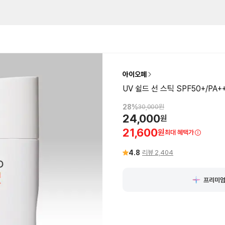
아이오페
UV 쉴드 선 스틱 SPF50+/PA++
28
%
30,000
원
24,000
원
21,600
원
최대 혜택가
4.8
리뷰
2,404
프리미엄