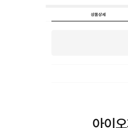
상품상세
상
품
상
세