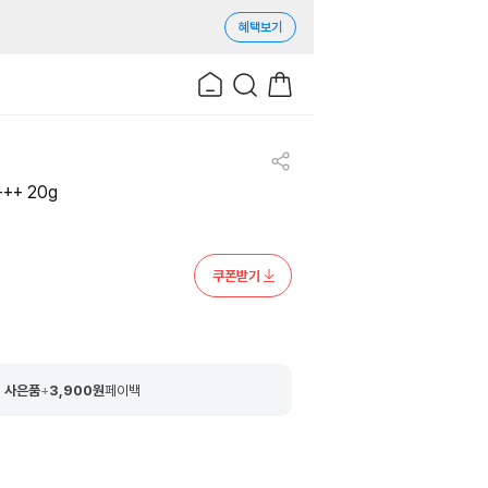
혜택보기
++ 20g
쿠폰받기
 사은품
+
3,900
원
페이백