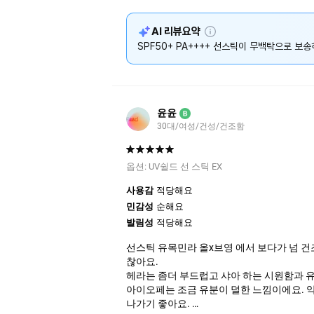
설
AI 리뷰요약
명
SPF50+ PA++++ 선스틱이 무백탁으로 보
윤윤
B
30대/여성/건성/건조함
옵션:
UV쉴드 선 스틱 EX
사용감
적당해요
민감성
순해요
발림성
적당해요
선스틱 유목민라 올x브영 에서 보다가 넘 
찮아요.
헤라는 좀더 부드럽고 샤아 하는 시원함과 
아이오페는 조금 유분이 덜한 느낌이에요. 
나가기 좋아요.