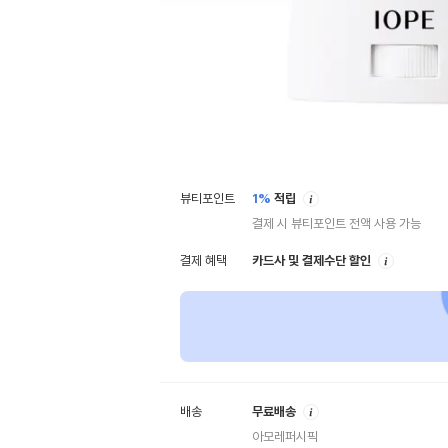
안
뷰티포인트
1%
적립
내
결제 시 뷰티포인트 전액 사용 가능
안
결제 혜택
카드사 및 결제수단 할인
내
안
배송
무료배송
내
아모레퍼시픽