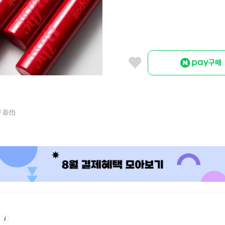
구매
 옵션)
안
내