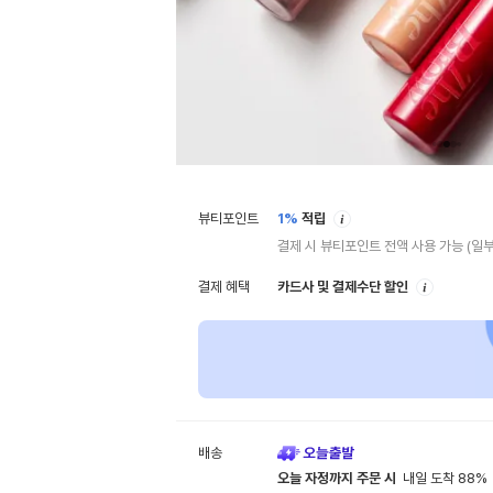
안
뷰티포인트
1%
적립
내
결제 시 뷰티포인트 전액 사용 가능
(일부
안
결제 혜택
카드사 및 결제수단 할인
내
배송
오늘 자정까지 주문 시
내일 도착 88%