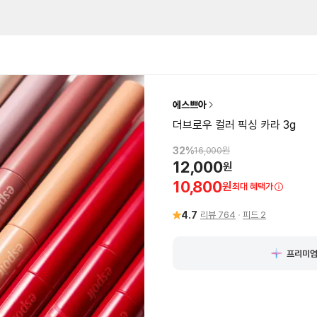
에스쁘아
더브로우 컬러 픽싱 카라 3g
32
%
16,000
원
12,000
원
10,800
원
최대 혜택가
4.7
리뷰
764
피드
2
프리미엄