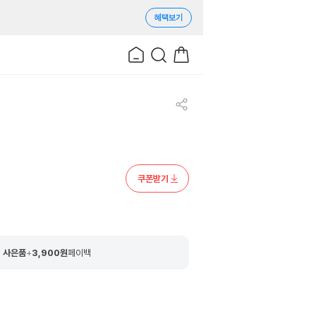
혜택보기
쿠폰받기
 사은품
+
3,900
원
페이백