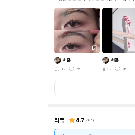
희준
희준
12
25
7
16
리뷰
4.7
(
764
)