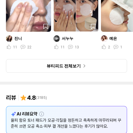
진니
서누누
예은
11
22
11
13
2
1
뷰티피드 전체보기
리뷰
4.8
(
3185
)
설
AI 리뷰요약
명
율피 함유 토너 패드가 모공·각질을 정돈하고 촉촉하게 마무리되며 꾸
준히 쓰면 모공 축소·피부 결 개선을 느꼈다는 후기가 많아요.