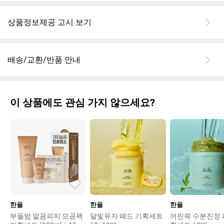
퍼바이탈 크림까지..
(엄마 화장대 있던거 써봤는데 복합성이 겨울에 쓰니까 아주 미침
상품정보제공 고시 보기
대박임 넘좋음)
배송/교환/반품 안내
이 상품에도 관심 가지 않으세요?
한율
한율
한율
부들밤 말끔피지 모공팩
달빛유자 패드 기획세트
어린쑥 수분진정 