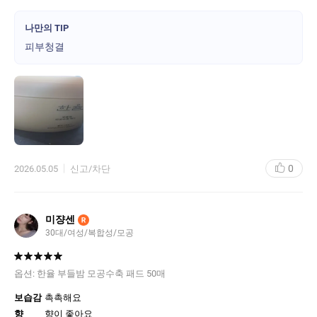
도는 아니지만, 세안 후 벌어져 있던 모공 주위가 쫀쫀하게 정돈되는
느낌을 받았어요. 특히 코 옆이나 나비존의 오돌토돌한 요철이 많이
나만의 TIP
매끈해져서 화장이 평소보다 훨씬 잘 먹는 게 눈에 보여요.
피부청결
​냉장고에 살짝 넣었다가 시원하게 사용하면 쿨링감 덕분에 붓기도
금방 빠지고 모공이 꽉 조여지는 기분이라 더 좋았네요. 가격대가
조금 있긴 하지만, 자극 없이 데일리로 모공 관리하고 싶은 분들에게
는 꽤 괜찮은 선택지가 될 것 같아요. 한 통 다 비우고 나면 재구매할
의사 100%입니다!
0
2026.05.05
신고/차단
미쟝센
R
30대/여성/복합성/모공
옵션:
한율 부들밤 모공수축 패드 50매
보습감
촉촉해요
향
향이 좋아요