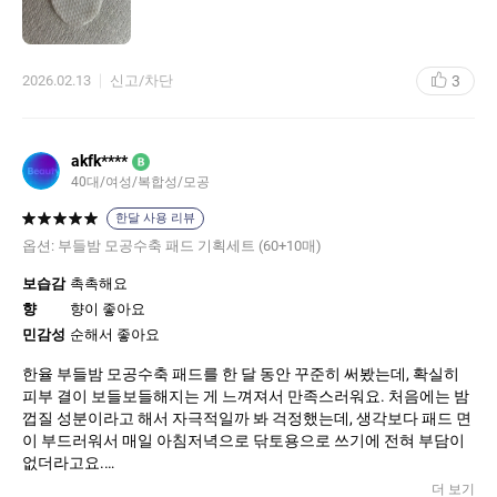
모공효과는 없어요
사용하고 즉각적으로 속건조가 잡히고 각질을 바로 잠재워준다는
게 아주 큰 메리트입니다
3
2026.02.13
신고/차단
다만 단점은 패드가 거칠어요 엄청 보드라웠음 좋겠어요 전 피부가
얇고 민감성이라 아주아주 부드러운 면이 아니면 피부가 따가워서
닥토 이런거 절대 못하고 그래서 클렌징 워터도 못써요 패드로 닦아
내면 피부가 빨개지고 따갑고 트러블이 나더라구요
akfk****
B
근데 유일하게 자극이 하나도 안된다고 느낀 패드가 스킨푸드 당근
40대/여성/복합성/모공
패드인데 이건 지인짜 보드랍더라구요 민감성인 제가 써도 될만큼…
근데 이 패드가 한율 모공패드처럼 속건조를 잡아주진 못해서 아쉬
한달 사용 리뷰
웠는데
옵션:
부들밤 모공수축 패드 기획세트 (60+10매)
한율 모공패드가 패드를 좀 더 업그레이드 시켜서 스킨푸드 당근패
드마냥 부드러워졌음 좋겠어요
보습감
촉촉해요
그리고 마스크팩으로도 나왔음 좋겠어요
향
향이 좋아요
얼굴에 바르는 용으로도 나왔음 좋겠고(세럼처럼)
민감성
순해서 좋아요
한율 수분패드마냥 두루마리 휴지처럼 뜯어쓰는걸로도 나왔으면
하는 바램
한율 부들밤 모공수축 패드를 한 달 동안 꾸준히 써봤는데, 확실히
피부 결이 보들보들해지는 게 느껴져서 만족스러워요. 처음에는 밤
껍질 성분이라고 해서 자극적일까 봐 걱정했는데, 생각보다 패드 면
이 부드러워서 매일 아침저녁으로 닦토용으로 쓰기에 전혀 부담이
없더라고요.
​가장 기대했던 모공 수축 효과는 드라마틱하게 구멍이 사라지는 정
더 보기