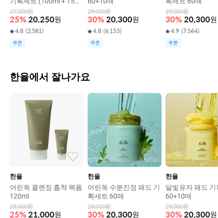
기획세트 (100ml + 15ml
60+10매
획세트 60매
+ 모공패드 2매입 (2EA))
27,000
원
29,000
원
29,000
원
25
%
20,250
원
30
%
20,300
원
30
%
20,300
원
4.8
(
2,581
)
4.8
(
6,153
)
4.9
(
7,564
)
쿠폰
쿠폰
쿠폰
한율에서 잘나가요
한율
한율
한율
어린쑥 클렌징 흡착 팩폼
어린쑥 수분진정 패드 기
달빛유자 패드 
120ml
획세트 60매
60+10매
28,000
원
29,000
원
29,000
원
25
%
21,000
원
30
%
20,300
원
30
%
20,300
원