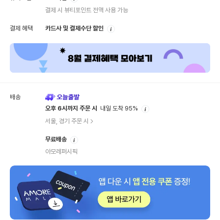
내
결제 시 뷰티포인트 전액 사용 가능
안
결제 혜택
카드사 및 결제수단 할인
내
배송
안
오후 6시까지 주문 시
내일 도착 95%
내
서울, 경기 주문 시
안
무료배송
내
아모레퍼시픽