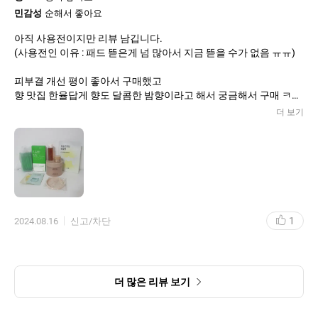
민감성
순해서 좋아요
아직 사용전이지만 리뷰 남깁니다.
(사용전인 이유 : 패드 뜯은게 넘 많아서 지금 뜯을 수가 없음 ㅠㅠ)
피부결 개선 평이 좋아서 구매했고
향 맛집 한율답게 향도 달콤한 밤향이라고 해서 궁금해서 구매 ㅋㅋ
더 보기
근데 케이스 이것 뭐예요..??
요즘 패드 누가 패드를 돌려쓰는 뚜껑 쓰냐구여 ㅠㅠ 원터치 뚜껑이
국룰 아니냐고
한율 달빛유자패드도 이런 뚜껑이던데 개선이 시급합니다😑
그리고 패드집게도 뚜껑에 꽂는 거 만들어서 거기에 수납하게 해주
세요.
중간뚜껑이라니 돌려쓰는 뚜껑도 귀찮은데 귀찮음이 2배가 됨
1
2024.08.16
신고/차단
+이번달 플러스멤버십 사은품도 대박
유산균 통크게 10개 들어있고
써보고싶던 보들은행잎 모공핏 마스크에
크게 관심 없었지만 좋아보여서 픽한 프리메라 오가니언스 워터리
더 많은 리뷰 보기
에센스 무려 30ml
그리고 크림 안좋아하는 내가 겨울에 쓰게 만들어버린 아이오페 슈