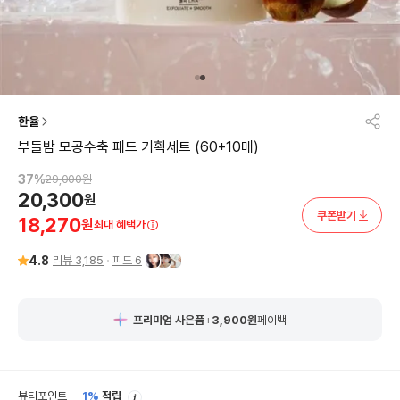
한율
부들밤 모공수축 패드 기획세트 (60+10매)
37
%
29,000
원
20,300
원
쿠폰받기
18,270
원
최대 혜택가
4.8
리뷰
3,185
피드
6
프리미엄 사은품
+
3,900
원
페이백
안
뷰티포인트
1%
적립