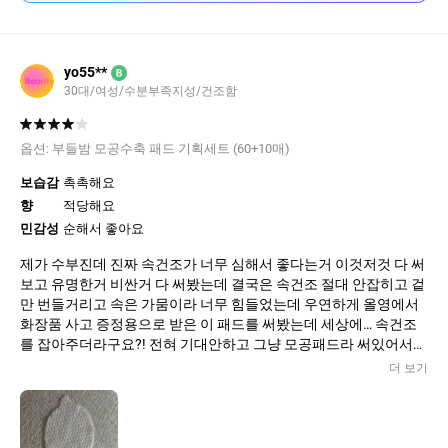
yo55**
B
30대/여성/수분부족지성/건조함
옵션:
부들밤 모공수축 패드 기획세트 (60+10매)
보습감
촉촉해요
향
적당해요
민감성
순해서 좋아요
제가 수부진데 진짜 속건조가 너무 심해서 좋다는거 이것저것 다 써
보고 유명한거 비싼거 다 써봤는데 결국은 속건조 절대 안잡히고 겉
만 번들거리고 속은 가뭄이라 너무 힘들었는데 우연하게 올영에서
화장품 사고 증정용으로 받은 이 패드를 써봤는데 세상에… 속건조
를 잡아주더라구요?! 전혀 기대안하고 그냥 모공패드라 써있어서
제가 모공고민도 있어서 그냥 한번 케어하는 느낌으로 증정용으로
더 보기
받은 이 패드를 써보고 신세계를 경험함.. 그렇게 안잡히던 속건조
가 사용 후 즉각적으로 바로 싹 잡히고 건조하다 보니 자꾸 얼굴에
각질이 일어나서 화장이 다 떴는데 이 패드가 각질을 바로 잠재워주
더라구요 그리고 피지정리도 해줘요 피지가 확실히 덜나와요 대신