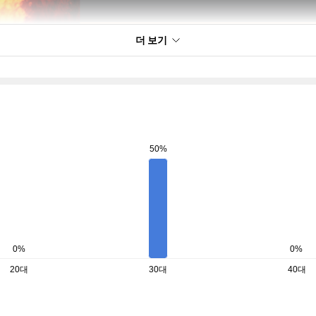
더 보기
50%
0%
0%
20대
30대
40대