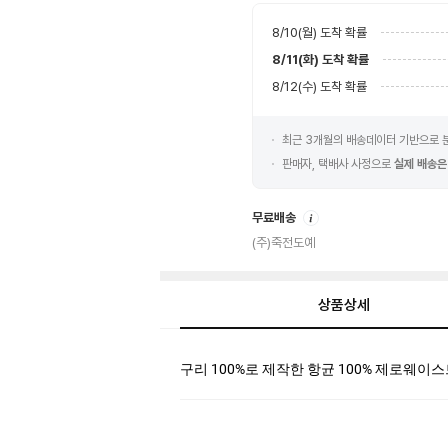
8/10(월)
도착 확률
8/11(화)
도착 확률
8/12(수)
도착 확률
최근 3개월의 배송데이터 기반으로
판매자, 택배사 사정으로
실제 배송은
안
무료배송
내
(주)죽전도예
상품상세
상
구리 100%로 제작한 항균 100% 제로웨이
품
상
세