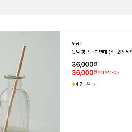
놋담
놋담 항균 구리빨대 (소) 2P+세척
36,000
원
36,000
원
최대 혜택가
4.7
리뷰
16