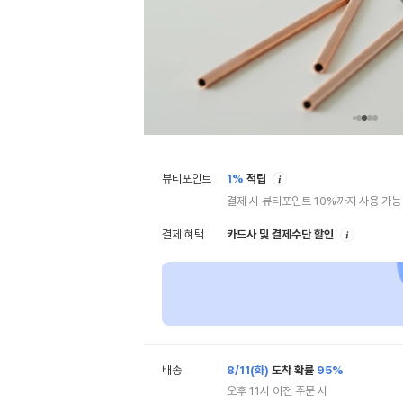
안
뷰티포인트
1%
적립
내
결제 시 뷰티포인트 10%까지 사용 가능
안
결제 혜택
카드사 및 결제수단 할인
내
배송
8/11(화)
도착 확률
95%
오후 11시 이전 주문 시