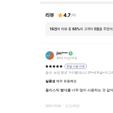
리뷰
4.7
(
16
)
16건
의 리뷰 중
88%
의 고객이
5점
을 주었어
jini****
B
50대 이상/여성
한달 사용 리뷰
옵션:
놋담 항균 구리빨대(소) 2P+세척솔+저고
실용성
매우 유용해요
플라스틱 빨대를 너무 많이 사용하는 것 같아
2023.10.06
신고/차단