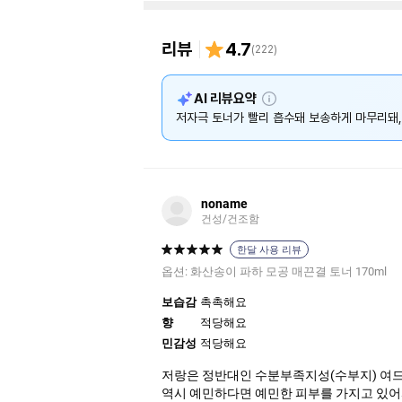
리뷰
4.7
(
222
)
설
AI 리뷰요약
명
저자극 토너가 빨리 흡수돼 보송하게 마무리돼,
noname
건성/건조함
한달 사용 리뷰
옵션:
화산송이 파하 모공 매끈결 토너 170ml
보습감
촉촉해요
향
적당해요
민감성
적당해요
저랑은 정반대인 수분부족지성(수부지) 여드
역시 예민하다면 예민한 피부를 가지고 있어