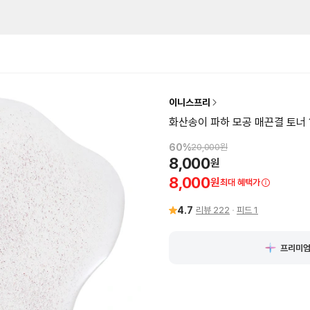
이니스프리
화산송이 파하 모공 매끈결 토너 1
60
%
20,000
원
8,000
원
8,000
원
최대 혜택가
4.7
리뷰
222
피드
1
프리미엄