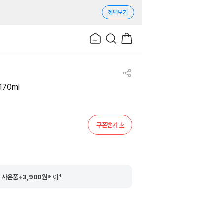
혜택보기
70ml
쿠폰받기
 사은품
+
3,900
원
페이백