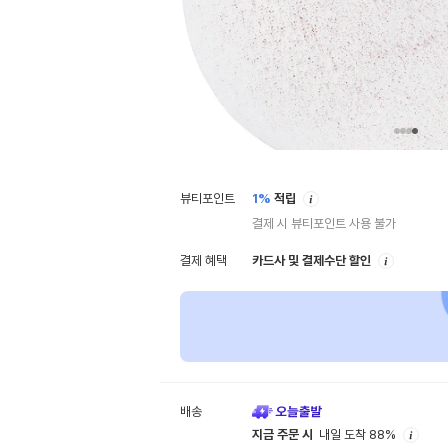
안
뷰티포인트
1%
적립
내
결제 시 뷰티포인트 사용 불가
안
결제 혜택
카드사 및 결제수단 할인
내
배송
안
지금 주문 시
내일 도착 88%
내