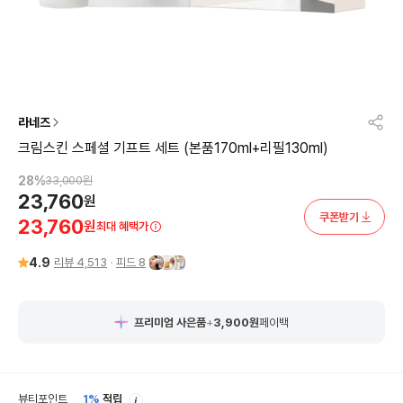
라네즈
크림스킨 스페셜 기프트 세트 (본품170ml+리필130ml)
28
%
33,000
원
23,760
원
쿠폰받기
23,760
원
최대 혜택가
4.9
리뷰
4,513
피드
8
프리미엄 사은품
+
3,900
원
페이백
안
뷰티포인트
1%
적립