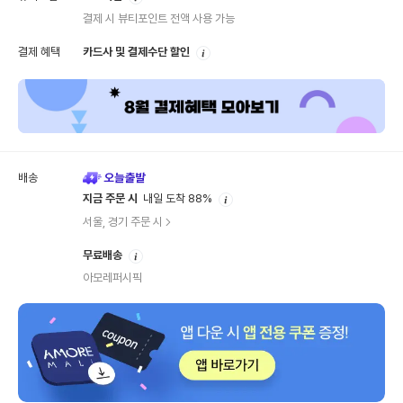
내
결제 시 뷰티포인트 전액 사용 가능
안
결제 혜택
카드사 및 결제수단 할인
내
배송
안
지금 주문 시
내일 도착 88%
내
서울, 경기 주문 시
안
무료배송
내
아모레퍼시픽