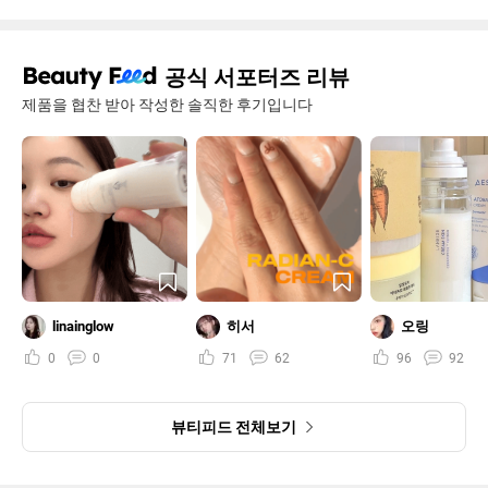
공식 서포터즈 리뷰
제품을 협찬 받아 작성한 솔직한 후기입니다
linainglow
히서
오링
0
0
71
62
96
92
뷰티피드 전체보기