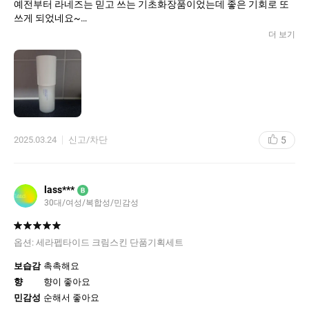
예전부터 라네즈는 믿고 쓰는 기초화장품이었는데 좋은 기회로 또
쓰게 되었네요~
이게 이름 그대로 크림스킨 크림의 성분으로 스킨같은 제형 그런 느
더 보기
낌이 딱 들거든요!
그냥 일반 스킨토너는 너무 물같고 묽어서 금방 날아가는 것 같고 흡
수가 되더라도 만족스럽지 못해서 어쩔때는 굳이 없이 살고 생략하
고 지내는 경우가 많은데 이 제품을 알고나서부터는 꼭 쓰는 것 같아
요!
아무래도 얼굴에 발랐을때 바른 보람이 있다고 해야할까요..ㅋ 근데
그렇다고 너무 기름지거나 너무 꾸덕한 느낌이 아니어서 정말 딱 좋
5
2025.03.24
신고/차단
아서 계속 계속 쓸 수밖에 없는 필수 기초템이랍니다!
제형은 토너 그 자체인데 성분이나 느낌은 크림!
이걸로 3-4번 덧발라주면 사실 로션이나 크림 바르지 않아도 충분히
촉촉해서 7스킨까진 아니어도 5스킨 한다는 생각으로 이거 여러번
lass***
B
덧바르면 하나로도 충분히 기초 케어가 될 것도 같아요
30대/여성/복합성/민감성
향은 거의 없는..? 건가 약간 부드러운 향이 나는건가..
긴가민가 할 정도로 아무 자극 없어요 비주얼때문인지 우유같아요
ㅋㅋ 지극히 개인적인 의견입니다
옵션:
세라펩타이드 크림스킨 단품기획세트
그래서 거부감 전혀 없고 그냥 몸에 좋은거 바르는 느낌
생각보다 금방금방 쓰게 되는 기초템인데 용량도 꽤 넉넉해서 너무
보습감
촉촉해요
좋아요
향
향이 좋아요
그냥 하는 말이 아니라 무조건 재구매 의사 있는 화장품입니다
민감성
순해서 좋아요