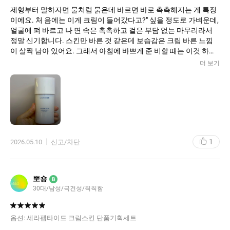
제형부터 말하자면 물처럼 묽은데 바르면 바로 촉촉해지는 게 특징
이에요. 처 음에는 이게 크림이 들어갔다고?" 싶을 정도로 가벼운데,
얼굴에 펴 바르고 나 면 속은 촉촉하고 겉은 부담 없는 마무리라서
정말 신기합니다. 스킨만 바른 것 같은데 보습감은 크림 바른 느낌
이 살짝 남아 있어요. 그래서 아침에 바쁘게 준 비할 때는 이것 하나
만 발라도 당김이 거의 없어서 너무 편해요.
더 보기
몇 년 동안 쓰면서 제일 좋았던 점은 피부 컨디션을 크게 안 타고 항
상 무난하 다는 거예요. 피부가 예민해졌을 때, 갑자기 트러블 올라
올 것 같을 때, 혹은 뭘 발라야 할지 모르겠을 때 그냥 이거 하나 바르
면 기본은 합니다. 화장솜에 듬뿍 묻혀서 닦토처럼 써도 좋고, 손에
덜어서 여러 번 레이어링해도 밀림 없이 잘 흡수돼요. 저는 건조할
때는 두세 번 덧발라서 미니 팩처럼 쓰기도 하는데, 그 러면 다음 날
피부가 확실히 편안해요.
1
2026.05.10
신고/차단
향도 거의 없는 편이라 호불호가 적어요. 인공적인 화장품 향 싫어
하시는 분들 한테 특히 잘 맞을 것 같아요. 몇 년 동안 쓰면서 피부가
따갑거나 뒤집어진 적 도 거의 없어서 순한 제품 찾는 분들께도 추천
하고 싶습니다. 남녀 구분 없이 쓰기 좋아서 집에 두고 가족이랑 같
뽀숑
B
이 써도 될 정도예요.
30대/남성/극건성/칙칙함
옵션:
세라펩타이드 크림스킨 단품기획세트