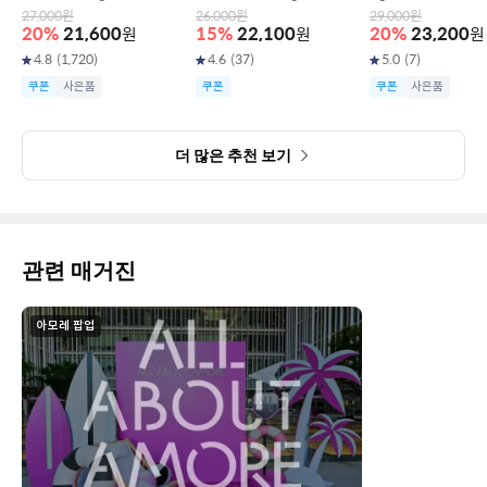
27,000
원
26,000
원
29,000
원
20
%
21,600
원
15
%
22,100
원
20
%
23,200
원
4.8
(
1,720
)
4.6
(
37
)
5.0
(
7
)
쿠폰
사은품
쿠폰
쿠폰
사은품
더 많은 추천 보기
관련 매거진
아모레 팝업