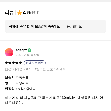
리뷰
4.9
(
4513
)
복합성
고객님들이
보습감
이
촉촉해요
라고 응답했어요.
sdeg**
B
30대/여성/복합성
한달 사용 리뷰
옵션:
세라펩타이드 크림스킨 단품기획세트
보습감
촉촉해요
향
적당해요
민감성
순해서 좋아요
이번에 미리 사놓을려고 하는데 리필130ml패키지 상품은 다시 안
나오나요?ㅜ