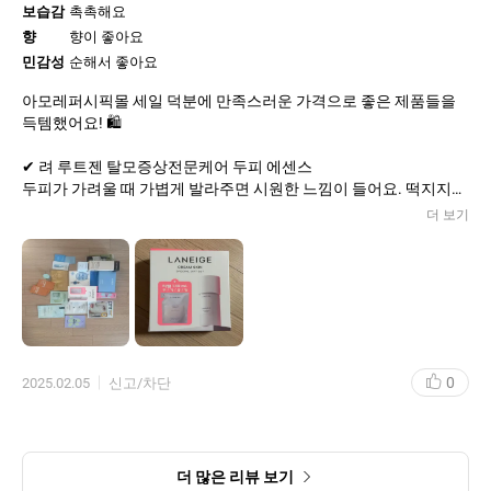
보습감
촉촉해요
향
향이 좋아요
민감성
순해서 좋아요
아모레퍼시픽몰 세일 덕분에 만족스러운 가격으로 좋은 제품들을
득템했어요! 🛍️
✔ 려 루트젠 탈모증상전문케어 두피 에센스
두피가 가려울 때 가볍게 발라주면 시원한 느낌이 들어요. 떡지지
않고 산뜻해서 데일리 케어로 딱이에요. 💆‍♀️
더 보기
✔ 라네즈 워터뱅크 블루 히알루로닉 젤 크림 리필
수분감이 풍부하고 흡수가 빨라서 지복합성 피부에 잘 맞아요. 리필
이라 가성비도 좋아서 만족! 💙
✔ 마몽드 플로라글로우 로즈 리퀴드 마스크
장미향이 은은하게 퍼지고, 바르고 나면 피부가 확실히 촉촉하고 탱
0
2025.02.05
신고/차단
탱해져요. 마스크팩 대신 간편하게 사용 가능! 🌹
✔ 라네즈 크림스킨 스페셜 기프트 세트
크림스킨은 늘 믿고 쓰는 제품이라 기획세트로 구매했어요. 세라마
이드 성분 덕분에 속보습이 꽉 차는 느낌! 🤍
더 많은 리뷰 보기