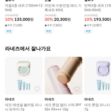
자음2종 세트 (150ml+12
어린쑥 수분진정 패드 기
탄력3종 세트 (150
5ml)
획세트 60매
5ml+50ml)
150,000
원
29,000
원
215,000
원
10
%
135,000
원
30
%
20,300
원
10
%
193,500
4.9
(
7,108
)
4.9
(
7,601
)
4.9
(
2,087
)
쿠폰
쿠폰
쿠폰
라네즈에서 잘나가요
라네즈
라네즈
라네즈
네오 에센셜 블러링 피니
네오 톤업 멀티 스틱 SPF
네오 톤업 피니시
시 파우더 7g
50+ PA+++ 10g
7g