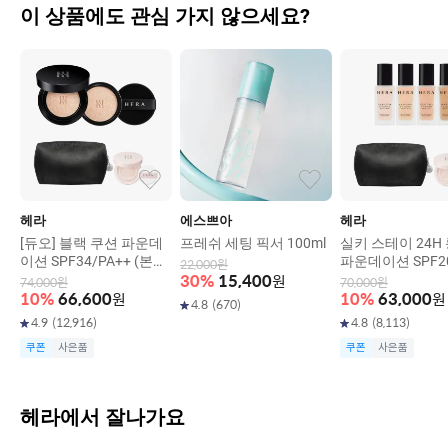
이 상품에도 관심 가지 않으세요?
헤라
에스쁘아
헤라
[듀오] 블랙 쿠션 파운데
프레쉬 세팅 픽서 100ml
실키 스테이 24H
이션 SPF34/PA++ (본품
파운데이션 SPF20
22,000
원
15g+리필15g)
+ 30g
30
%
15,400
원
74,000
원
70,000
원
10
%
66,600
원
10
%
63,000
원
4.8
(
670
)
4.9
(
12,916
)
4.8
(
8,113
)
쿠폰
사은품
쿠폰
사은품
헤라에서 잘나가요