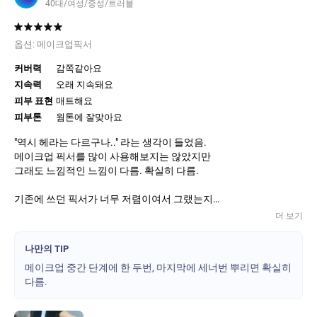
40대/여성/중성/트러블
옵션:
메이크업픽서
커버력
감쪽같아요
지속력
오래 지속돼요
피부 표현
매트해요
피부톤
웜톤에 잘맞아요
"역시 헤라는 다르구나.." 라는 생각이 들었음.
메이크업 픽서를 많이 사용해보지는 않았지만
그래도 느낌적인 느낌이 다름. 확실히 다름.
기존에 쓰던 픽서가 너무 저렴이여서 그랬는지
헤라 픽서가 너무 비싸게 느껴져서 계속 안 사고
더 보기
뻐기고 있다가 큰 맘 먹고 사봤는데 왠걸?
"이걸 이제야 사다니..." 라는 생각부터 들었음.
나만의 TIP
기존에 타브랜드 팍서는 분사할 때 자꾸 질질
메이크업 중간 단계에 한 두번, 마지막에 세너번 뿌리면 확실히
세서 손이나 옷에 묻기 일수였는데 그런 거
다름.
전혀 1도 없고 무엇보다 지속력이 짱이여서
깜놀랬음. 퇴근 후에도 화장이 거의 그대로여서
진짜 깜놀ㅎ "역시 비싼 값을 하구나."