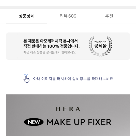
상품상세
리뷰
689
추천
상
품
상
세
아래 이미지를 터치하여 상세정보를 확대해보세요