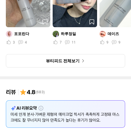
포포린다
하루정일
데이즈
3
4
7
11
9
9
뷰티피드 전체보기
리뷰
4.8
(
683
)
설
AI 리뷰요약
명
미세 안개 분사·가벼운 제형의 메이크업 픽서가 촉촉하게 고정돼 마스
크에도 잘 무너지지 않아 만족도가 높다는 후기가 많아요.