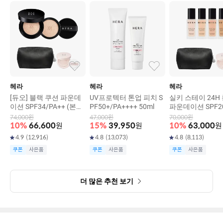
헤라
헤라
헤라
[듀오] 블랙 쿠션 파운데
UV프로텍터 톤업 피치 S
실키 스테이 24H
이션 SPF34/PA++ (본품
PF50+/PA++++ 50ml
파운데이션 SPF20
15g+리필15g)
+ 30g
74,000
원
47,000
원
70,000
원
10
%
66,600
원
15
%
39,950
원
10
%
63,000
원
4.9
(
12,916
)
4.8
(
13,073
)
4.8
(
8,113
)
쿠폰
사은품
쿠폰
사은품
쿠폰
사은품
더 많은 추천 보기