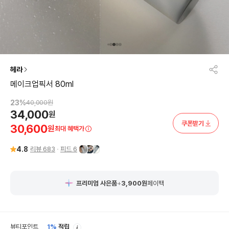
헤라
메이크업픽서 80ml
23
%
40,000
원
34,000
원
쿠폰받기
30,600
원
최대 혜택가
4.8
리뷰
683
피드
6
프리미엄 사은품
+
3,900
원
페이백
안
뷰티포인트
1%
적립