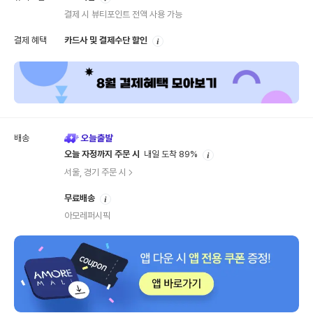
내
결제 시 뷰티포인트 전액 사용 가능
안
결제 혜택
카드사 및 결제수단 할인
내
배송
안
오늘 자정까지 주문 시
내일 도착 89%
내
서울, 경기 주문 시
안
무료배송
내
아모레퍼시픽