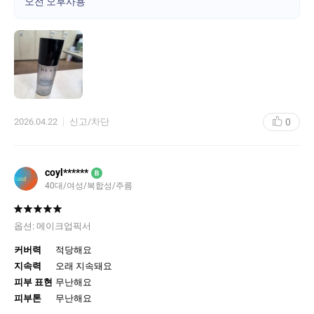
오전 오후사용
다만 건성 피부에서는 여러 번 분사하면 약간 당김이 느껴질 수 있
고, 너무 가까이 뿌리면 부분적으로 뭉칠 수 있어 20~30cm 정도 거
리를 두고 사용하는 것이 좋습니다.
전체적으로는 중요한 일정이나 장시간 외출 시 만족도가 높은 제품
이며, 메이크업 지속력 중심으로 보면 확실히 차이를 느낄 수 있는
픽서입니다.
0
2026.04.22
신고/차단
coyl******
B
40대/여성/복합성/주름
옵션:
메이크업픽서
커버력
적당해요
지속력
오래 지속돼요
피부 표현
무난해요
피부톤
무난해요