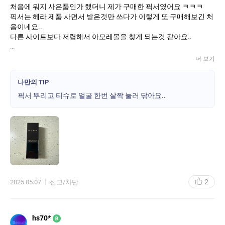
처음에 뭐지 사은품인가 했더니 제가 구매한 픽서였어요 ㅋㅋㅋ
픽서는 헤라 제품 사면서 받은것만 쓰다가 이렇게 또 구매해보긴 처
음이네요..
다른 사이트보다 저렴해서 아모레몰을 찾게 되는것 같아요..
외출 두번 했는데 한번 할떄는 뿌리고 두번째 외출떄는 까먹고 안 뿌
더 보기
렸더니 차이가 나더라구요..
근데 화장용 미스트라 그런지 수시로 뿌리기가... 데일리용이 아닌
나만의 TIP
것 같아 좀 아쉽긴 하지만..
픽서 뿌리고 티슈로 얼굴 한번 살짝 눌러 닦아요..
픽서는 헤라가 좋은것 같아요 이 제품만 써봤고 다른 제품은 생각도
못해본것 같아요..
또 구매 할것 같고 미니용도 나왔으면 좋겠어요 사용하는걸 잊을때
들고 다니면서 좀 뿌릴 수 있게요..
본품은 크다보니 들고 다니기가 불편한 감이 있거든요..
그래도 쓴날과 안쓴날의 차이가 확실해서 픽서 너무 좋네요^^
단점으로 한가지 말하지만 좀 더 안개 미스트였음 좋겠어요..
2
2025.05.07
신고/차단
hs70*
B