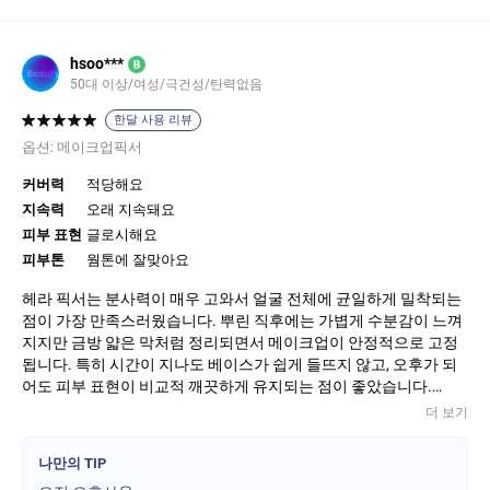
hsoo***
B
50대 이상/여성/극건성/탄력없음
한달 사용 리뷰
옵션:
메이크업픽서
커버력
적당해요
지속력
오래 지속돼요
피부 표현
글로시해요
피부톤
웜톤에 잘맞아요
헤라 픽서는 분사력이 매우 고와서 얼굴 전체에 균일하게 밀착되는
점이 가장 만족스러웠습니다. 뿌린 직후에는 가볍게 수분감이 느껴
지지만 금방 얇은 막처럼 정리되면서 메이크업이 안정적으로 고정
됩니다. 특히 시간이 지나도 베이스가 쉽게 들뜨지 않고, 오후가 되
어도 피부 표현이 비교적 깨끗하게 유지되는 점이 좋았습니다.
더 보기
유분이 올라오는 속도를 어느 정도 잡아주기 때문에 마스크 착용 시
묻어남도 줄어드는 편입니다. 향은 은은하게 느껴지며 사용감이 무
나만의 TIP
겁지 않아 부담 없이 사용할 수 있습니다.