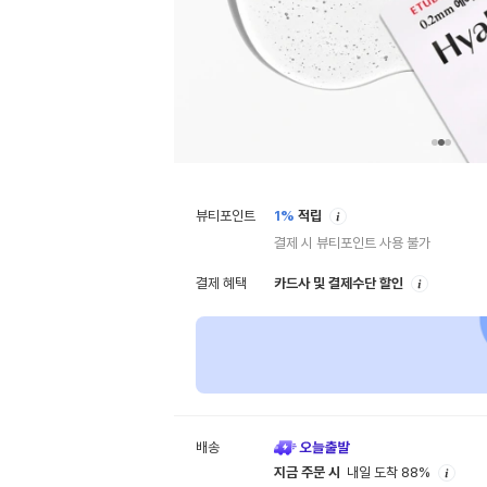
안
뷰티포인트
1%
적립
내
결제 시 뷰티포인트 사용 불가
안
결제 혜택
카드사 및 결제수단 할인
내
배송
안
지금 주문 시
내일 도착 88%
내