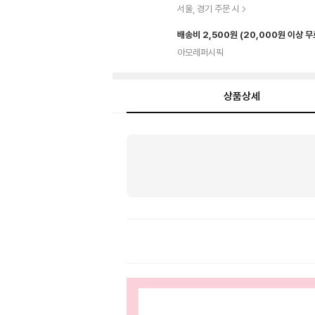
서울, 경기 주문 시
배송비 2,500원
(20,000원 이상 
아모레퍼시픽
상품상세
상
품
상
세