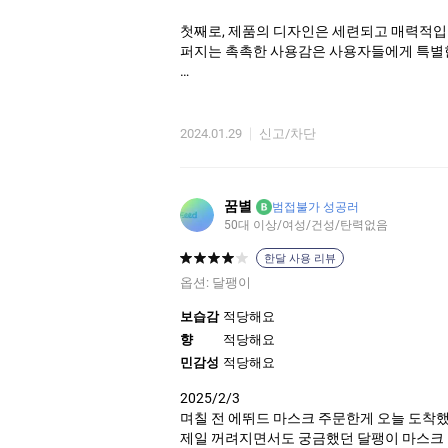
첫째로, 제품의 디자인은 세련되고 매력적입니
퍼지는 촉촉한 사용감은 사용자들에게 특별한
두번째로, 빠른 배송 서비스는 주문 후 단 
다. 뿐만 아니라, 친환경적인 재활용 종이로
2024.01.29
신고/차단
세번째로, 가격 대비 제공되는 가치는 매우
마지막으로, 제품의 효과가 뛰어나다는 것을 
꿈별
B
범접불가 성공러
부를 부드럽게 만들어 줍니다. 특히, 건조
50대 이상/여성/건성/탄력없음
종합하면, 이 제품은 디자인, 향, 사용감, 
한달 사용 리뷰
옵션:
달팽이
보습감
적당해요
향
적당해요
민감성
적당해요
2025/2/3
며칠 전 에뛰드 마스크 주문한게 오늘 도착
제일 꺼려지면서도 궁금했던 달팽이 마스크