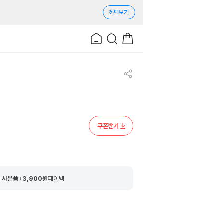
혜택보기
쿠폰받기
 사은품
+
3,900
원
페이백