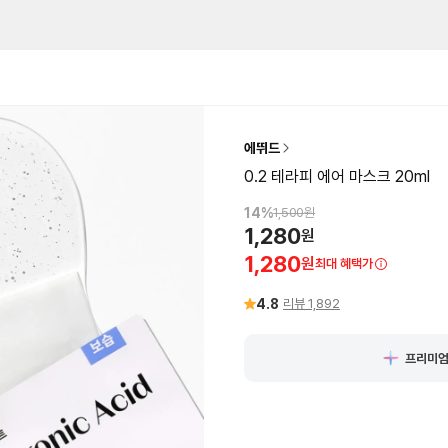
에뛰드
0.2 테라피 에어 마스크 20ml
14
%
1,500
원
1,280
원
1,280
원
최대 혜택가
4.8
리뷰
1,892
프리미엄