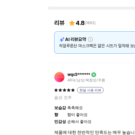
리뷰
4.8
(
1892
)
설
AI 리뷰요약
명
히알루론산 마스크팩은 얇은 시트가 밀착돼 보
wqc5*******
B
40대/남성/복합성/주름
한달 사용 리뷰
옵션:
진주
보습감
촉촉해요
향
향이 좋아요
민감성
순해서 좋아요
제품에 대한 전반적인 만족도는 매우 높습니