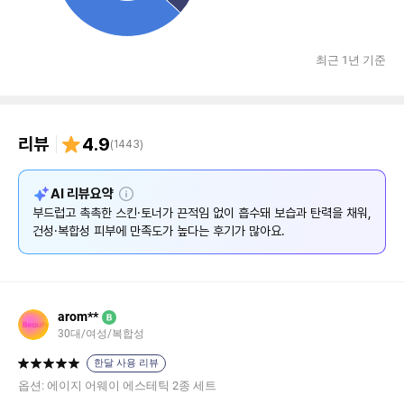
최근 1년 기준
리뷰
4.9
(
1443
)
설
AI 리뷰요약
명
부드럽고 촉촉한 스킨·토너가 끈적임 없이 흡수돼 보습과 탄력을 채워,
건성·복합성 피부에 만족도가 높다는 후기가 많아요.
arom**
B
30대/여성/복합성
한달 사용 리뷰
옵션:
에이지 어웨이 에스테틱 2종 세트