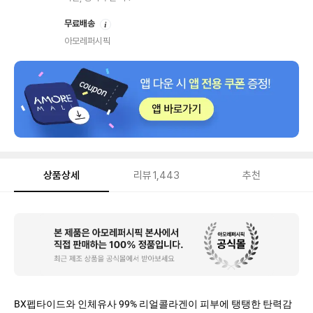
안
무료배송
내
아모레퍼시픽
상품상세
리뷰
1,443
추천
상
품
상
세
BX펩타이드와 인체유사 99% 리얼콜라겐이 피부에 탱탱한 탄력감