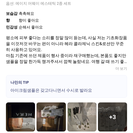
옵션:
에이지 어웨이 에스테틱 2종 세트
보습감
촉촉해요
향
향이 좋아요
민감성
순해서 좋아요
평소에 피부 좋다는 소리를 정말 많이 듣는데, 사실 저는 기초화장품
을 이것저것 바꾸는 편이 아니라 헤라 콜라제닉 스킨&로션만 꾸준
히 사용하고 있어요.
마침 기존에 쓰던 제품이 행사 중이라 재구매했는데, 본품도 좋지만
샘플을 정말 한가득 챙겨주셔서 깜짝 놀랐네요. 여행 갈 때 쓰기 좋
을 정도로 넉넉하게 주셔서 완전 개이득!
더 보기
스킨은 촉촉하게 흡수되고, 로션은 끈적임 없이 부드럽게 마무리돼
서 사계절 내내 부담 없이 사용하기 좋아요. 피부 컨디션도 안정적
나만의 TIP
으로 유지되는 느낌이라 앞으로도 계속 정착템으로 사용할 것 같습
아이크림샘플은 갖고다니면서 수시로 발라요
니다.
행사할 때 구매하면 가성비까지 챙길 수 있어서 더욱 만족스러운 쇼
핑이었어요!
+
3