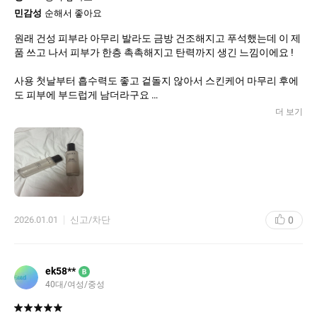
민감성
순해서 좋아요
원래 건성 피부라 아무리 발라도 금방 건조해지고 푸석했는데 이 제
품 쓰고 나서 피부가 한층 촉촉해지고 탄력까지 생긴 느낌이에요 !
사용 첫날부터 흡수력도 좋고 겉돌지 않아서 스킨케어 마무리 후에
도 피부에 부드럽게 남더라구요
꾸준히 쓰니까 얼굴 톤도 조금 환해지고 피부가 한결 정돈된 느낌이
더 보기
라 비싼 에스테틱 샵에서 관리 받은 효과를 받는 느낌에요 !
향도 은은하고 자극 없더서 민감한 날에도 부담없이 쓸 수 있고 양도
적당해서 소량만 발라도 충분히 발려요 ~
건성 피부에 민감한 편이라 보습이 중요한데 이 세트 덕분에 아침 저
녁 스킨케어로 쓰고 피부도 좋다는 말도 많이 듣네요
0
2026.01.01
신고/차단
앞으로도 꾸준히 사용할 예정입니다 !
ek58**
B
40대/여성/중성