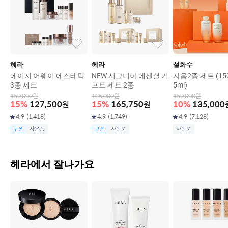
판매자 정보
상호 및 대표자 성명
아모레퍼시픽
/
김승환
헤라
헤라
설화수
사업자 주소
서울시 용산구 한강대로 100
에이지 어웨이 에스테틱
NEW 시그니아 에센셜 기
자음2종 세트 (150
3종 세트
프트 세트 2종
5ml)
고객 문의 대표 번호
0800305454
150,000
원
195,000
원
150,000
원
15
%
127,500
원
15
%
165,750
원
10
%
135,000
사업자 번호
106-86-43373
4.9
(
1,418
)
4.9
(
1,749
)
4.9
(
7,128
)
통신판매신고번호
2017-서울용산-1308
쿠폰
사은품
쿠폰
사은품
사은품
대표이메일
support_kr@amoremall.com
헤라에서 잘나가요