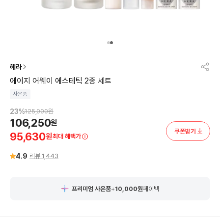
헤라
에이지 어웨이 에스테틱 2종 세트
사은품
23
%
125,000
원
106,250
원
쿠폰받기
95,630
원
최대 혜택가
4.9
리뷰
1,443
프리미엄 사은품
+
10,000
원
페이백