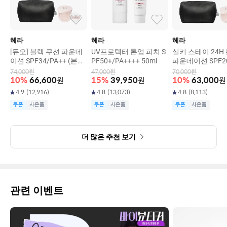
헤라
헤라
헤라
[듀오] 블랙 쿠션 파운데
UV프로텍터 톤업 피치 S
실키 스테이 24H
이션 SPF34/PA++ (본품
PF50+/PA++++ 50ml
파운데이션 SPF20
15g+리필15g)
+ 30g
74,000
원
47,000
원
70,000
원
10
%
66,600
원
15
%
39,950
원
10
%
63,000
원
4.9
(
12,916
)
4.8
(
13,073
)
4.8
(
8,113
)
쿠폰
사은품
쿠폰
사은품
쿠폰
사은품
더 많은 추천 보기
관련 이벤트