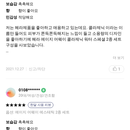
보습감
촉촉해요
향
향이 좋아요
민감성
적당해요
저는 헤라제품을 좋아하고 애용하고 있는데요. 콜라제닉 이라는 이
름만 들어도 피부가 쫀득쫀득해지는 느낌이 들고 소용량의 디자인
을 좋아하기에 헤라 에이지 어웨이 콜라제닉 워터 스페셜 2종 세트
구성을 사보았습니다.
우선 워터는 피부에 바르는 순간 촉촉하게 피부를 감싸는 느낌이었
더 보기
고 윤기나는 매끄러운 피부로 가꿔지는 듯 하였습니다.
1
2021.12.27
신고/차단
에멸젼은 피부에 부드럽게 흡수되어 풍부한 영양을 줌으로써 피부
밸런스를 맞춰주어 피부 컨디션까지 좋아질 수 있었으며 콜라제닉
ERP 에 콜라겐 큐브를 더해 생기없는 제 얼굴에 생기를 주어 화사함
0108*******
B
이 느껴졌으며 수분을 오래 공급해주는 저분자 히알루론산의 더블
20대/여성/건성/건조함
케어로 피부에 보호막이 생기어 피부가 탄탄해졌음이 느껴졌습니
다.
한달 사용 리뷰
옵션:
에이지 어웨이 에스테틱 2종 세트
또한 땅 속의 다이아몬드로 불리는 트러플 유래 효모추출물이 포함
되어 피부 컨디션을 조절해주니 안티에이징 제품으로서 아주 좋은
보습감
촉촉해요
화장품이라 생각합니다.
향
향이 좋아요