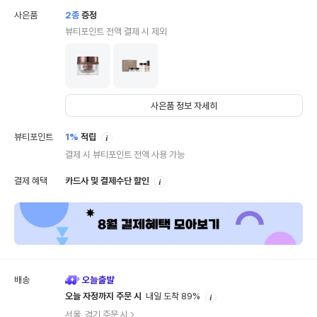
사은품
2
종
증정
뷰티포인트 전액 결제 시 제외
사은품 정보 자세히
안
뷰티포인트
1%
적립
내
결제 시 뷰티포인트 전액 사용 가능
안
결제 혜택
카드사 및 결제수단 할인
내
배송
안
오늘 자정까지 주문 시
내일 도착 89%
내
서울, 경기 주문 시